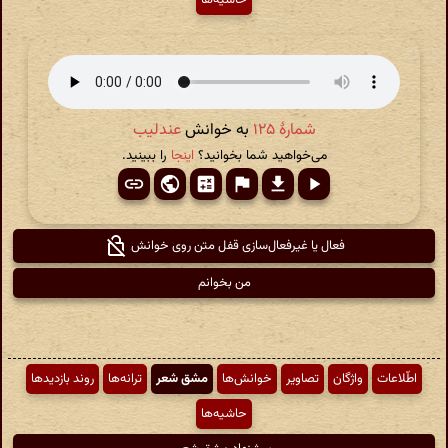
شمارهٔ ۱۲۵
به خوانش
عندلیب
می‌خواهید شما بخوانید؟
اینجا
را ببینید.
فعال یا غیرفعال‌سازی قفل متن روی خوانش
من بخوانم
اطّلاعات
واژگان
تصاویر
خوانش‌ها
مشق شعر
ترانه‌ها
روند بازدیدها
حاشیه‌ها