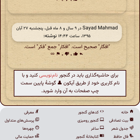
۰
۰
Sayad Mahmad
در ‫۹ سال و ۸ ماه قبل، پنجشنبه ۲۷ آبان
نوشته:
۱۳۹۵، ساعت ۱۴:۴۴
"افگار" صحیح است. "افکار" جمع "فکر" است.
link
flag
۰
thumb_down
۰
thumb_up
reply
برای حاشیه‌گذاری باید در گنجور
نام‌نویسی
کنید و با
نام کاربری خود از طریق آیکون 👤 گوشهٔ پایین سمت
چپ صفحات به آن وارد شوید.
خانه
کدهای گنجور
معرفی
بیت تصادفی
گنجور رومیزی
پرسش‌های متداول
جدول شعر
ساغر
چهره‌ها
فال حافظ
کتابخانهٔ گنجور
حمایت مالی