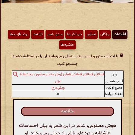
اطّلاعات
واژگان
تصاویر
خوانش‌ها
مشق شعر
ترانه‌ها
روند بازدیدها
حاشیه‌ها
با انتخاب متن و لمس متن انتخابی می‌توانید آن را در لغتنامهٔ دهخدا
جستجو کنید.
وزن:
فعلاتن فعلاتن فعلاتن فعلن (رمل مثمن مخبون محذوف)
قالب شعری:
غزل
منبع اولیه:
ویکی‌درج
تعداد ابیات:
۵
خلاصه
هوش مصنوعی: شاعر در این شعر به بیان احساسات
عاشقانه و دردهای ناشی از جدایی می‌پردازد. او