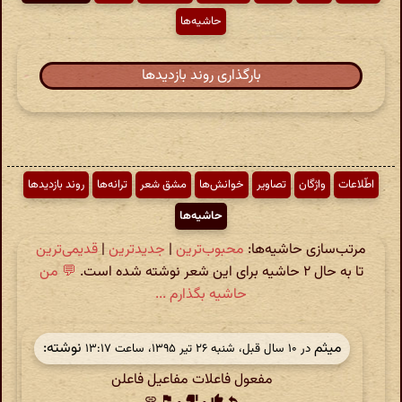
حاشیه‌ها
بارگذاری روند بازدیدها
اطّلاعات
واژگان
تصاویر
خوانش‌ها
مشق شعر
ترانه‌ها
روند بازدیدها
حاشیه‌ها
مرتب‌سازی حاشیه‌ها:
محبوب‌ترین
|
جدیدترین
|
قدیمی‌ترین
تا به حال ۲ حاشیه برای این شعر نوشته شده است.
💬 من
حاشیه بگذارم ...
میثم
نوشته:
در ‫۱۰ سال قبل، شنبه ۲۶ تیر ۱۳۹۵، ساعت ۱۳:۱۷
مفعول فاعلات مفاعیل فاعلن
link
flag
thumb_down
thumb_up
reply