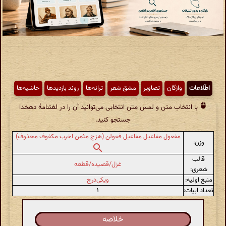
اطّلاعات
واژگان
تصاویر
مشق شعر
ترانه‌ها
روند بازدیدها
حاشیه‌ها
با انتخاب متن و لمس متن انتخابی می‌توانید آن را در لغتنامهٔ دهخدا
جستجو کنید.
مفعول مفاعیل مفاعیل فعولن (هزج مثمن اخرب مکفوف محذوف)
وزن:
قالب
غزل/قصیده/قطعه
شعری:
منبع اولیه:
ویکی‌درج
تعداد ابیات:
۱
خلاصه