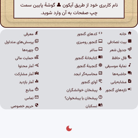
نام کاربری خود از طریق آیکون 👤 گوشهٔ پایین سمت
چپ صفحات به آن وارد شوید.
خانه
کدهای گنجور
معرفی
بیت تصادفی
گنجور رومیزی
پرسش‌های متداول
جدول شعر
ساغر
چهره‌ها
فال حافظ
کتابخانهٔ گنجور
حمایت مالی
نمایهٔ موسیقی
گنجینهٔ گنجور
آمار محتوا
حاشیه‌ها
محاسبه‌گر ابجد
آمار مشارکت
مشابه‌یابی
آوای گنجور
آمار بازدید
تازه‌های گنجور
پیشخان خوانشگران
منابع
پیشخان یا پیشخوان؟
تماس
نسکبان
حریم خصوصی