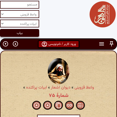
ورود کاربر / نام‌نویسی
واعظ قزوینی
»
دیوان اشعار
»
ابیات پراکنده
»
شمارهٔ ۷۵