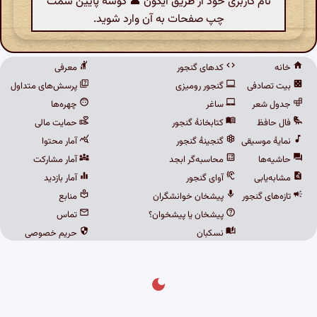
نام کاربری خود از طریق آیکون 👤 گوشهٔ پایین سمت
چپ صفحات به آن وارد شوید.
خانه
کدهای گنجور
معرفی
بیت تصادفی
گنجور رومیزی
پرسش‌های متداول
جدول شعر
ساغر
چهره‌ها
فال حافظ
کتابخانهٔ گنجور
حمایت مالی
نمایهٔ موسیقی
گنجینهٔ گنجور
آمار محتوا
حاشیه‌ها
محاسبه‌گر ابجد
آمار مشارکت
مشابه‌یابی
آوای گنجور
آمار بازدید
تازه‌های گنجور
پیشخان خوانشگران
منابع
پیشخان یا پیشخوان؟
تماس
نسکبان
حریم خصوصی