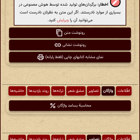
اخطار:
برگردان‌های تولید شده توسط هوش مصنوعی در
بسیاری از موارد نادرستند. اگر این متن به نظرتان نادرست است
می‌توانید آن را
ویرایش
کنید.
رونوشت متن
رونوشت نشانی
نمای مشابه کتابهای چاپی (فقط رایانه)
اطّلاعات
واژگان
تصاویر
مشق شعر
ترانه‌ها
روند بازدیدها
حاشیه‌ها
محاسبهٔ بسامد واژگان
اطّلاعات
واژگان
تصاویر
مشق شعر
ترانه‌ها
روند بازدیدها
حاشیه‌ها