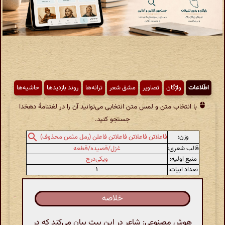
اطّلاعات
واژگان
تصاویر
مشق شعر
ترانه‌ها
روند بازدیدها
حاشیه‌ها
با انتخاب متن و لمس متن انتخابی می‌توانید آن را در لغتنامهٔ دهخدا
جستجو کنید.
وزن:
فاعلاتن فاعلاتن فاعلاتن فاعلن (رمل مثمن محذوف)
قالب شعری:
غزل/قصیده/قطعه
منبع اولیه:
ویکی‌درج
تعداد ابیات:
۱
خلاصه
هوش مصنوعی: شاعر در این بیت بیان می‌کند که در