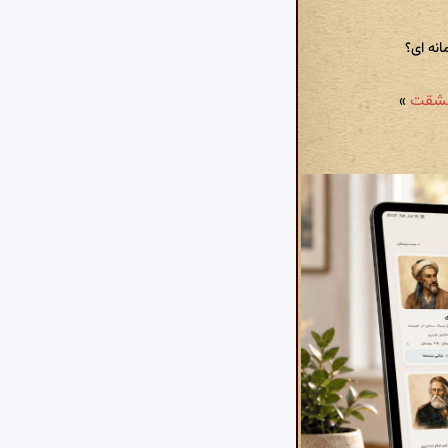
نه ای؟
»