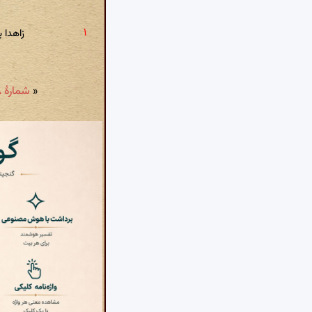
زاهدا 
«
شمارهٔ ۶۶۸: داغ رشک باغبان کهنه اش گل می کند