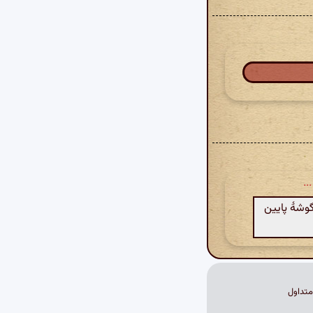
..
گوشهٔ پایین
تداول