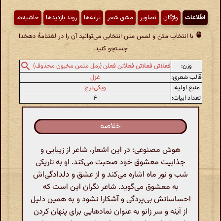
اطّلاعات
واژگان
تصاویر
مشق شعر
ترانه‌ها
روند بازدیدها
حاشیه‌ها
با انتخاب متن و لمس متن انتخابی می‌توانید آن را در لغتنامهٔ دهخدا
جستجو کنید.
وزن:
فعلاتن فعلاتن فعلاتن فعلن (رمل مثمن مخبون محذوف)
قالب شعری:
غزل
منبع اولیه:
ویکی‌درج
تعداد ابیات:
۴
خلاصه
هوش مصنوعی: در این اشعار، شاعر از زیبایی و
جذابیت معشوق خود صحبت می‌کند. او به تاریکی
شب و نور ماه اشاره می‌کند و از عشق و دلدادگی‌اش
به معشوق می‌گوید. شاعر نگران این است که
احساساتش بی‌پردگی و آشکارا نشود و به همین دلیل
از آینه و سر زانو به عنوان نمادهایی برای پنهان کردن