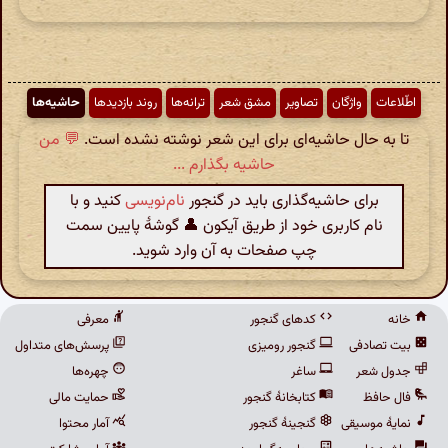
اطّلاعات
واژگان
تصاویر
مشق شعر
ترانه‌ها
روند بازدیدها
حاشیه‌ها
تا به حال حاشیه‌ای برای این شعر نوشته نشده است.
💬 من
حاشیه بگذارم ...
برای حاشیه‌گذاری باید در گنجور
نام‌نویسی
کنید و با
نام کاربری خود از طریق آیکون 👤 گوشهٔ پایین سمت
چپ صفحات به آن وارد شوید.
خانه
کدهای گنجور
معرفی
بیت تصادفی
گنجور رومیزی
پرسش‌های متداول
جدول شعر
ساغر
چهره‌ها
فال حافظ
کتابخانهٔ گنجور
حمایت مالی
نمایهٔ موسیقی
گنجینهٔ گنجور
آمار محتوا