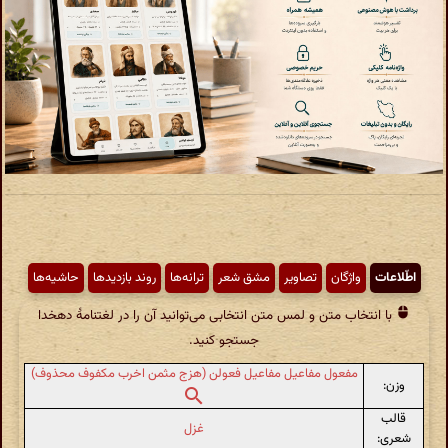
اطّلاعات
واژگان
تصاویر
مشق شعر
ترانه‌ها
روند بازدیدها
حاشیه‌ها
با انتخاب متن و لمس متن انتخابی می‌توانید آن را در لغتنامهٔ دهخدا
جستجو کنید.
مفعول مفاعیل مفاعیل فعولن (هزج مثمن اخرب مکفوف محذوف)
وزن:
قالب
غزل
شعری: