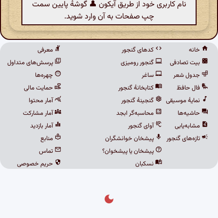
نام کاربری خود از طریق آیکون 👤 گوشهٔ پایین سمت
چپ صفحات به آن وارد شوید.
خانه
کدهای گنجور
معرفی
بیت تصادفی
گنجور رومیزی
پرسش‌های متداول
جدول شعر
ساغر
چهره‌ها
فال حافظ
کتابخانهٔ گنجور
حمایت مالی
نمایهٔ موسیقی
گنجینهٔ گنجور
آمار محتوا
حاشیه‌ها
محاسبه‌گر ابجد
آمار مشارکت
مشابه‌یابی
آوای گنجور
آمار بازدید
تازه‌های گنجور
پیشخان خوانشگران
منابع
پیشخان یا پیشخوان؟
تماس
نسکبان
حریم خصوصی