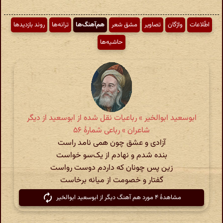
اطّلاعات
واژگان
تصاویر
مشق شعر
هم‌آهنگ‌ها
ترانه‌ها
روند بازدیدها
حاشیه‌ها
ابوسعید ابوالخیر » رباعیات نقل شده از ابوسعید از دیگر
شاعران » رباعی شمارهٔ ۵۶
آزادی و عشق چون همی نامد راست
بنده شدم و نهادم از یک‌سو خواست
زین پس چونان که داردم دوست رواست
گفتار و خصومت از میانه برخاست
مشاهدهٔ ۴ مورد هم آهنگ دیگر از ابوسعید ابوالخیر