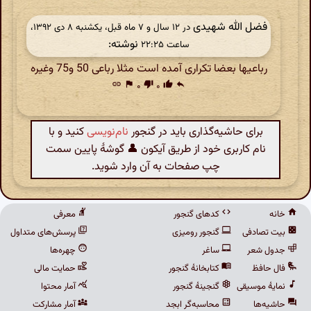
فضل الله شهیدی
در ‫۱۲ سال و ۷ ماه قبل، یکشنبه ۸ دی ۱۳۹۲،
نوشته:
ساعت ۲۲:۲۵
رباعیها بعضا تکراری آمده است مثلا رباعی 50 و75 وغیره
link
flag
۰
thumb_down
۰
thumb_up
reply
برای حاشیه‌گذاری باید در گنجور
نام‌نویسی
کنید و با
نام کاربری خود از طریق آیکون 👤 گوشهٔ پایین سمت
چپ صفحات به آن وارد شوید.
خانه
کدهای گنجور
معرفی
بیت تصادفی
گنجور رومیزی
پرسش‌های متداول
جدول شعر
ساغر
چهره‌ها
فال حافظ
کتابخانهٔ گنجور
حمایت مالی
نمایهٔ موسیقی
گنجینهٔ گنجور
آمار محتوا
حاشیه‌ها
محاسبه‌گر ابجد
آمار مشارکت