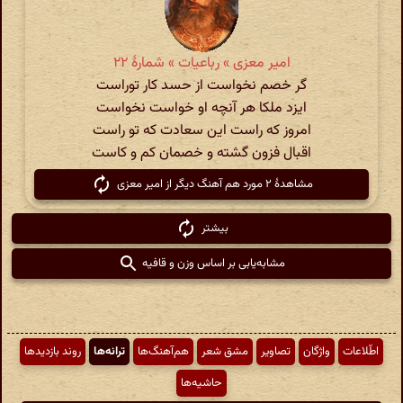
امیر معزی » رباعیات » شمارهٔ ۲۲
گر خصم نخواست از حسد کار توراست
ایزد ملکا هر آنچه او خواست نخواست
امروز که راست این سعادت که تو راست
اقبال فزون گشته و خصمان کم و کاست
مشاهدهٔ ۲ مورد هم آهنگ دیگر از امیر معزی
بیشتر
مشابه‌یابی بر اساس وزن و قافیه
اطّلاعات
واژگان
تصاویر
مشق شعر
هم‌آهنگ‌ها
ترانه‌ها
روند بازدیدها
حاشیه‌ها