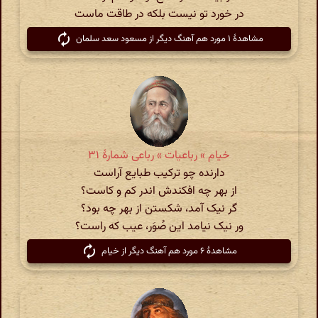
در خورد تو نیست بلکه در طاقت ماست
مشاهدهٔ ۱ مورد هم آهنگ دیگر از مسعود سعد سلمان
خیام » رباعیات » رباعی شمارهٔ ۳۱
دارنده چو ترکیب طبایع آراست
از بهر چه افکندش اندر کم و کاست؟
گر نیک آمد‌، شکستن از بهر چه بود‌؟
ور نیک نیامد‌ این صُوَر، عیب که راست‌؟
مشاهدهٔ ۶ مورد هم آهنگ دیگر از خیام