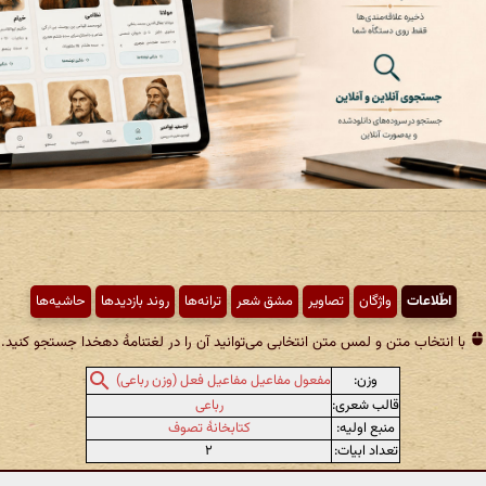
اطّلاعات
واژگان
تصاویر
مشق شعر
ترانه‌ها
روند بازدیدها
حاشیه‌ها
با انتخاب متن و لمس متن انتخابی می‌توانید آن را در لغتنامهٔ دهخدا جستجو کنید.
وزن:
مفعول مفاعیل مفاعیل فعل (وزن رباعی)
قالب شعری:
رباعی
منبع اولیه:
کتابخانهٔ تصوف
تعداد ابیات:
۲