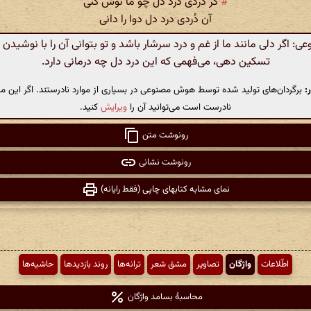
#
گر دُردی درد دل چو ما نوش کنی
آن دُردی درد دل دوا را دانی
 اگر دلی مانند ما از غم و درد سرشار باشد و تو بتوانی آن را با نوشیدن د
تسکین دهی، می‌فهمی که این درد دل چه درمانی دارد.
:
برگردان‌های تولید شده توسط هوش مصنوعی در بسیاری از موارد نادرستند. اگر این مت
نادرست است می‌توانید آن را
ویرایش
کنید.
رونوشت متن
رونوشت نشانی
نمای مشابه کتابهای چاپی (فقط رایانه)
اطّلاعات
واژگان
تصاویر
مشق شعر
ترانه‌ها
روند بازدیدها
حاشیه‌ها
محاسبهٔ بسامد واژگان