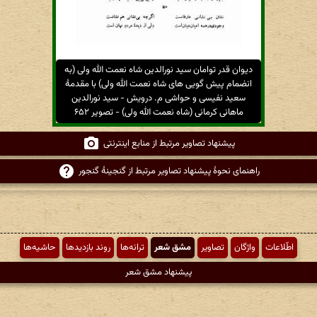
دیوان قدر توامان سید نورالدین شاه نعمت الله ولی (به
انضمام پیش گویی های شاه نعمت الله ولی) با مقدمهٔ
سعید نفیسی و حواشی م. درویش - سید نورالدین
ماهانی کرمانی (شاه نعمت الله ولی) - تصویر ۶۵۲
پیشنهاد تصاویر مرتبط از منابع اینترنتی
راهنمای نحوهٔ پیشنهاد تصاویر مرتبط از گنجینهٔ گنجور
اطّلاعات
واژگان
تصاویر
مشق شعر
ترانه‌ها
روند بازدیدها
حاشیه‌ها
پیشنهاد مشق شعر