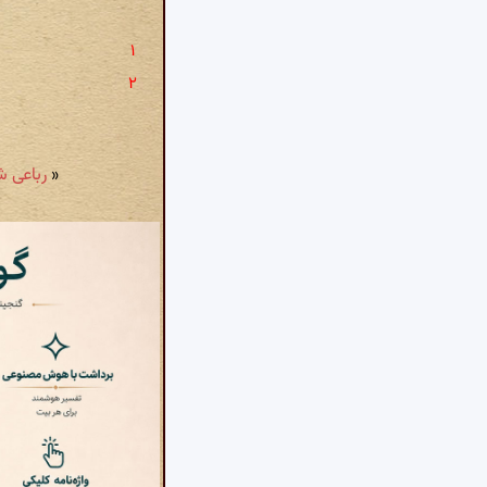
«
رباعی شمارهٔ ۳۱۰: زنهار د