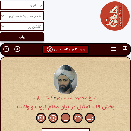
ورود کاربر / نام‌نویسی
شیخ محمود شبستری
»
گلشن راز
»
بخش ۱۹ - تمثیل در بیان مقام نبوت و ولایت