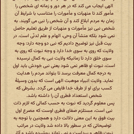
الهی ایجاب می کند که در هر دور و زمانه ای شخصی را
مأمور کند تا منهیات و مأمورات را متناسب با شرایط آن
زمان به مردم ابلاغ کند و آن شخص را نبی می گویند. به
شخص نبی نیز مأمورات و منهیات از طریق تعلیم حاصل
نمی شود بلکه منشأ آن وحی، الهام و علم لدنّی است. در
بیت قبل نیز توضیح دادیم که نبی دو وجه دارد: وجه
ولایت که روی به سوی خدا دارد و وجه نبوت که روی به
سوی خلق دارد تا زمانیکه ولایت نبی به کمال نرسیده
است، نبوت او ظاهر نمی شود یعنی نبی خودش باید اول
به درجه کمال معرفت برسد تا بتواند مردم را هدایت
نماید. ولایت انبیاء موهبت الهی است که بدون وسیلۀ
کسب برای او از طرف خدا فایض می گردد. بشرطی که
شخص استعداد فطری آن را داشته باشد.
پس معلوم گردید که نبوت به حسب کمالی که لازم ذات
نبی است، مستلزم صفای فطری اوست که مصرع اول
بیت فوق به این معنی دلالت دارد و همچنین با توجه به
توضیحاتی که در سطور بالا داده شد ولایت در مراتب
نبوت ظاهر و پیداست و نمی تواند پوشیده باشد و آثار