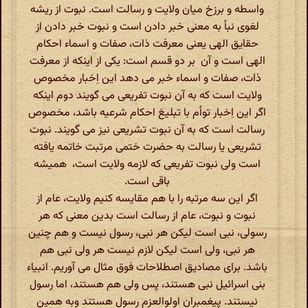
واسطه و برزخ میان ولایت و رسالت است. نبوت از ریشه
لغوی نبأ به معنی خبر دادن است و نبوت خبر دادن از
حقایق الهی یعنی معرفت ذات، صفات و اسماء احکام
الهی است و آن بر دو قسم است: یکی از اینکه از معرفت
ذات، صفات و اسماء خبر می دهد این اِخبار مخصوص
ولایت است که به آن نبوت تفریعی می گویند دوم اینکه
اگر این اِخبار توأم با تبلیغ احکام شرعیه باشد، مخصوص
رسالت است که به آن نبوت تشریعی نیز می گویند. نبوت
تشریعی یا رسالت به حضرت ختمی مرتبت خاتمه یافته
است ولی نبوت تفریعی که لازمه ولایت است، همیشه
باقی است.
اگر این سه مرتبه را با هم مقایسه کنیم ولایت، عام از
نبوت و نبوت، عام از رسالت است بدین معنی که هر
رسولی، نبی است لیکن هر نبی، رسول نیست و هم چنین
هر نبی، ولی است لیکن لازم نیست هر ولی نبی هم
باشد. برای مصادیق اصطلاحات فوق مثال می آوریم. انبیاء
بنی اسرائیل نبی هستند، پس ولی هم هستند، اما رسول
نیستند. پیغمبران اولوالعزم رسول هستند وبه همین