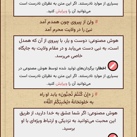
بسیاری از موارد نادرستند. اگر این متن به نظرتان نادرست است
می‌توانید آن را
ویرایش
کنید.
#
ولیّ از پیروی چون همدم آمد
نبیّ را در ولایت محرم آمد
هوش مصنوعی: دوست و یار، با پیروی از آن که همدل
است، به نبی دست می‌یابد و در مقام ولایت به جایگاه
خاصی می‌رسد.
اخطار:
برگردان‌های تولید شده توسط هوش مصنوعی در
بسیاری از موارد نادرستند. اگر این متن به نظرتان نادرست است
می‌توانید آن را
ویرایش
کنید.
#
ز «إِنْ کُنْتُمْ تُحِبُّونَ» یابد او راه
به خلوتخانهٔ «يُحْبِبْکُمُ اللَّهُ»
هوش مصنوعی: اگر شما عشق به خدا دارید، از طریق
این محبت می‌توانید به نزدیکی و ارتباط ویژه‌ای با او
برسید.