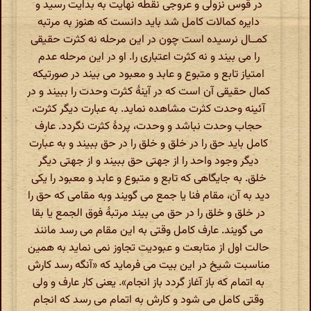
در قوس نزولی و عروجی نقطه نهایت به بدایت رسید و
دایره کمالات کامل شد باید دانست که هنوز به مرتبه
کمــال نرسیده است چون در این مرحله نه کثرت حقیقی
را می بیند و نه کثرت اعتباری را. او در این مرحله عدم
امتیاز تابع و متبوع و عابد و معبود می بیند در صورتیکه
کمال حقیقی آن است که در آینۀ کثرت وحدت را ببیند و در
آئینه وحدت کثرت مشاهده نماید. به عبارت دیگر کثرت،
حجاب وحدت نباشد و وحدت، پردۀ کثرت نگردد. عارف
کامل باید حق را در خلق و خلق را در حق ببیند و به عبارت
دیگر وجود واحد را از جهتی حق ببیند و از جهتی دیگر
خلق. به جایگاهی که تابع و متبوع و عابد و معبود را یکی
دید به آن، مقام فنا یا جمع می گویند وبه مقامی که حق را
در خلق و خلق را در حق می بیند مرتبۀ فوق الجمع یا بقا
می گویند. عارف کامل وقتی به این مقام می رسد مانند
حالت اول از متابعت و عبودیت تجاوز نمی نماید به همین
مناسبت شیخ در این بیت می فرماید که «آنگه رسد کارش
به اتمام که باز آغاز گردد باز انجام». یعنی کار عارف و ولی
وقتی کامل می شود و کارش به اتمام می رسد که انجام