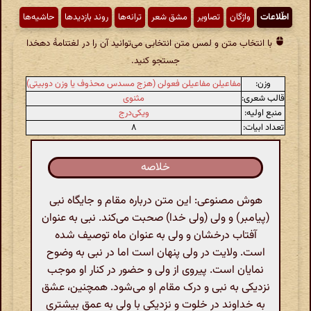
اطّلاعات
واژگان
تصاویر
مشق شعر
ترانه‌ها
روند بازدیدها
حاشیه‌ها
با انتخاب متن و لمس متن انتخابی می‌توانید آن را در لغتنامهٔ دهخدا
جستجو کنید.
وزن:
مفاعیلن مفاعیلن فعولن (هزج مسدس محذوف یا وزن دوبیتی)
قالب شعری:
مثنوی
منبع اولیه:
ویکی‌درج
تعداد ابیات:
۸
خلاصه
هوش مصنوعی: این متن درباره مقام و جایگاه نبی
(پیامبر) و ولی (ولی خدا) صحبت می‌کند. نبی به عنوان
آفتاب درخشان و ولی به عنوان ماه توصیف شده
است. ولایت در ولی پنهان است اما در نبی به وضوح
نمایان است. پیروی از ولی و حضور در کنار او موجب
نزدیکی به نبی و درک مقام او می‌شود. همچنین، عشق
به خداوند در خلوت و نزدیکی با ولی به عمق بیشتری