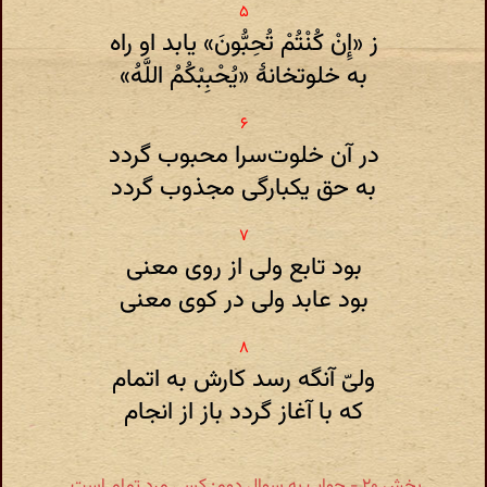
ز «إِنْ کُنْتُمْ تُحِبُّونَ» یابد او راه
به خلوتخانهٔ «يُحْبِبْکُمُ اللَّهُ»
در آن خلوت‌سرا محبوب گردد
به حق یکبارگی مجذوب گردد
بود تابع ولی از روی معنی
بود عابد ولی در کوی معنی
ولیّ آنگه رسد کارش به اتمام
که با آغاز گردد باز از انجام
بخش ۲۰ - جواب به سوال دوم: کسی مرد تمام است