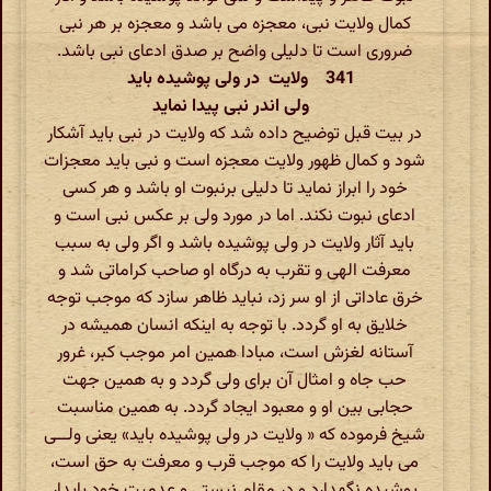
کمال ولایت نبی، معجزه می باشد و معجزه بر هر نبی
ضروری است تا دلیلی واضح بر صدق ادعای نبی باشد.
341 ولایت در ولی پوشیده باید
ولی اندر نبی پیدا نماید
در بیت قبل توضیح داده شد که ولایت در نبی باید آشکار
شود و کمال ظهور ولایت معجزه است و نبی باید معجزات
خود را ابراز نماید تا دلیلی برنبوت او باشد و هر کسی
ادعای نبوت نکند. اما در مورد ولی بر عکس نبی است و
باید آثار ولایت در ولی پوشیده باشد و اگر ولی به سبب
معرفت الهی و تقرب به درگاه او صاحب کراماتی شد و
خرق عاداتی از او سر زد، نباید ظاهر سازد که موجب توجه
خلایق به او گردد. با توجه به اینکه انسان همیشه در
آستانه لغزش است، مبادا همین امر موجب کبر، غرور
حب جاه و امثال آن برای ولی گردد و به همین جهت
حجابی بین او و معبود ایجاد گردد. به همین مناسبت
شیخ فرموده که « ولایت در ولی پوشیده باید» یعنی ولـــی
می باید ولایت را که موجب قرب و معرفت به حق است،
پوشیده نگهدارد و در مقام نیستی و عدمیت خود پایدار