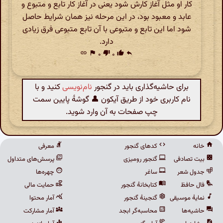
کار او مثل آغاز کارش شود یعنی در آغاز کار تابع و متبوع و
عابد و معبود بود، در این مرحله نیز همان شرایط حاصل
شود اما این تابع و متبوعی با آن تابع متبوعی فرق زیادی
دارد.
link
flag
۰
thumb_down
۰
thumb_up
reply
برای حاشیه‌گذاری باید در گنجور
نام‌نویسی
کنید و با
نام کاربری خود از طریق آیکون 👤 گوشهٔ پایین سمت
چپ صفحات به آن وارد شوید.
خانه
کدهای گنجور
معرفی
بیت تصادفی
گنجور رومیزی
پرسش‌های متداول
جدول شعر
ساغر
چهره‌ها
فال حافظ
کتابخانهٔ گنجور
حمایت مالی
نمایهٔ موسیقی
گنجینهٔ گنجور
آمار محتوا
حاشیه‌ها
محاسبه‌گر ابجد
آمار مشارکت