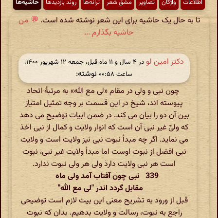
اطّلاعات
واژگان
تصاویر
مشق شعر
ترانه‌ها
روند بازدیدها
حاشیه‌ها
تا به حال یک حاشیه برای این شعر نوشته شده است.
💬 من
حاشیه بگذارم ...
دکتر امین لو
در ‫۴ سال و ۱۱ ماه قبل، جمعه ۱۲ شهریور ۱۴۰۰،
نوشته:
ساعت ۰۰:۵۸
چون نبی و ولی در مقام «لی مع الله» به مرتبۀ اتحاد
پیوسته اند، شیخ در این قسمت بر وجه تمثیل امتیاز
بین آن دو را بیان می کند. در ضمن ابیات توضیح می دهد
که ولیِّ غیر نبی آن است که انوار ولایت و کمال از نبی اخذ
می نماید. اگر چه مبدأ نبوت نبی نیز ولایت است و ولایت
نبی افضل از نبوت اوست اما مبدأ ولایت غیر نبی، نبوت
است هر نبی ولایت دارد ولی هر ولی نبوت ندارد.
339 نبی چون آفتاب آمد ولی ماه
مقابل گردد اندر "لی مع الله"
قبل از ورود به تشریح معنی این بیت لازم است توضیحی
راجع به نبوت، رسالت و ولایت بدهیم. بدان که نبوت