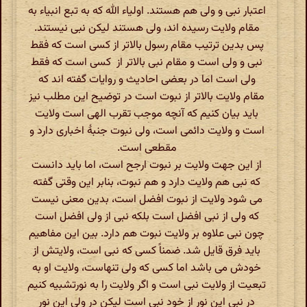
اعتبار نبی و ولی هم هستند. اولیاء الله که به تبع انبیاء به
مقام ولایت رسیده اند، ولی هستند لیکن نبی نیستند.
پس بدین ترتیب مقام رسول بالاتر از کسی است که فقط
نبی و ولی است و مقام نبی بالاتر از کسی است که فقط
ولی است اما در بعضی احادیث و روایات گفته اند که
مقام ولایت بالاتر از نبوت است در توضیح این مطلب نیز
باید بیان کنیم که آنچه موجب تقرب الهی است ولایت
است و ولایت دائمی است، ولی نبوت جنبۀ اخباری دارد و
مقطعی است.
از این جهت ولایت بر نبوت ارجح است، اما باید دانست
که نبی هم ولایت دارد و هم نبوت، بنابر این وقتی گفته
می شود ولایت از نبوت افضل است، بدین معنی نیست
که ولی از نبی افضل است بلکه نبی از ولی افضل است
چون نبی علاوه بر ولایت نبوت هم دارد. بین این مفاهیم
باید فرق قایل شد. ضمناً کسی که نبی است، ولایتش از
خودش می باشد اما کسی که ولی تنهاست، ولایت او به
تبعیت از ولایت نبی است و اگر ولایت را به نورتشبیه کنیم
در نبی این نور از خود نبی است لیکن در ولی این نور