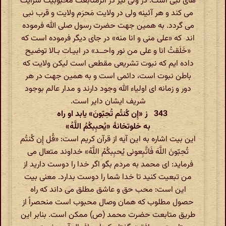
های نبی است. در ولی نیز در اثرمتابعت محبوبیت سرایت
می کند و هر آئینه ولی در ولایت مَحرَم ولایت و قرب نبی
می گردد. به همین جهت حضرت رسول صلی الله فرموده
اند که «علی منی و انا منه» در جای دیگر فرموده است که
«خَلَقتُ انا و علی من نور واحــد» در ابیـات بـالا توضیح
داده ایم که نبوت تشریعی مقطعی است لیکن ولایت که
باطن نبوت است، دائمی است و به همین جهت در هر
دور و زمانه ای اولیاء الله وجود دارند و مدار عالم بوجود
شریف ایشان دایر است.
343 ز «إِن کُنتُم تُحِبّونَ» یابد او راه
به خلوتخانۀ «یُحبِبکُمُ اللَّهُ»
این بیت اشاره به این آیه از قرآن کریم است: «قُل إِن کُنتُم
تُحِبّونَ اللَّهَ فَاتَّبِعونی یُحبِبکُمُ اللَّهُ» خداوند متعال می
فرماید: ای محمد به مردم بگو اگر خدا را دوست دارید از
من تبعیت کنید تا خدا شما را دوست بدارد. معنی بیت
این است: محب حق و عاشق مطلق می داند که راه
حصول مطلوب که همان وصال محبوب است منحصراً از
طریق متابعت حضرت محمد (ص) ممکن است. بنابر این