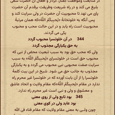
در متابعت وموافقت گفتار، کردار و افعال آن حضرت سعی
بلیغ می کند و در راه شریعت وطریقت برقدم آن حضرت
پای می نهد تا محبوبیت آن حضرت در ولی سرایت کند و
پس آنگه به خلوتخانۀ «یُحبِبکُمُ اللَّهُ»که همان مرتبۀ
محبوبیت است راه یابد و در این حالت محب و محبوب
یکی می گردند.
344 در آن خلوتسرا محبوب گردد
به حق یکبارگی مجذوب گردد
ولی که محب حق بود به سبب تبعیت محض از نبی که
محبوب حق است در خلوتسرای «یُحبِبکُمُ اللَّهُ» به سبب
سرایت صفت محبوبی نبی محبوب می گردد و به یکبارگی
مجذوب به جانب حق می شود. شیخ در این بیت کلمۀ
خلوتسرا را از آن بابت آورده که در خلوتسرا غیر محرم راه
ندارد در مقام «یُحبِبکُمُ اللَّهُ»که مقام ولایت و اتحاد عاشق
و معشوق و ولی و نبی است غیر محرم راه ندارد.
345 بود تابع ولی از روی معنی
بود عابد ولی در کوی معنی
چون ولــی به معنی مقام ولایت که مقام فناء فی الله