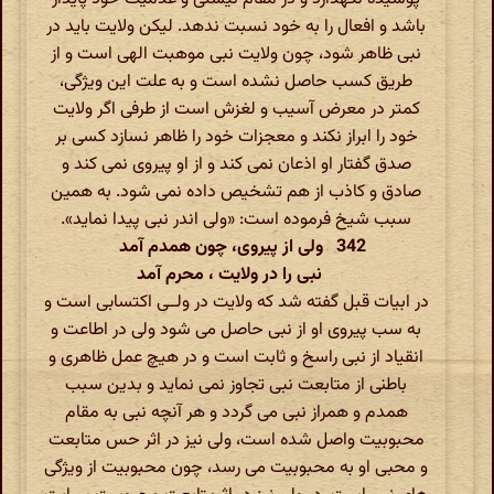
باشد و افعال را به خود نسبت ندهد. لیکن ولایت باید در
نبی ظاهر شود، چون ولایت نبی موهبت الهی است و از
طریق کسب حاصل نشده است و به علت این ویژگی،
کمتر در معرض آسیب و لغزش است از طرفی اگر ولایت
خود را ابراز نکند و معجزات خود را ظاهر نسازد کسی بر
صدق گفتار او اذعان نمی کند و از او پیروی نمی کند و
صادق و کاذب از هم تشخیص داده نمی شود. به همین
سبب شیخ فرموده است: «ولی اندر نبی پیدا نماید».
342 ولی از پیروی، چون همدم آمد
نبی را در ولایت ، محرم آمد
در ابیات قبل گفته شد که ولایت در ولــی اکتسابی است و
به سب پیروی او از نبی حاصل می شود ولی در اطاعت و
انقیاد از نبی راسخ و ثابت است و در هیچ عمل ظاهری و
باطنی از متابعت نبی تجاوز نمی نماید و بدین سبب
همدم و همراز نبی می گردد و هر آنچه نبی به مقام
محبوبیت واصل شده است، ولی نیز در اثر حس متابعت
و محبی او به محبوبیت می رسد، چون محبوبیت از ویژگی