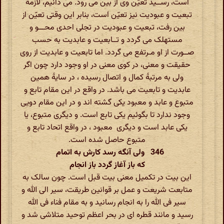
است، رســید تعیّن وی از بین می رود. می دانیم، لازمۀ
تبعیت و عبودیت نیز تعیّن است، بنابر این وقتی تعیّن از
بین رفت، تبعیت و عبودیت در تجلی احدی محـــو و
مستهلک می گردد و تــابعیت و عابدیت به حسب
صــورت از او مـرتفع می گردد. اما تابعیت و عابدیت از روی
حقیقت و معنی، در کوی معنی در او وجود دارد چون اگر
ولی به مرتبۀ کمال و اتصال رسیده ، در سایۀ همین
عابدیت و تابعیت می باشد. در واقع در این مقام تابع و
متبوع و عابد و معبود یکی گشته اند و در این مقام دویی
وجود ندارد تا بگوئیم یکی تابع است. و دیگری متبوع، یا
یکی عابد است و دیگری معبود ، در واقع اتحاد تابع و
متبوع حاصل شده است.
346 ولی آنگه رسد کارش به اتمام
که باز آغاز گردد باز انجام
این بیت در تکمیل معنی بیت قبل است. چون سالک به
متابعت شریعت و عمل بر قوانین طریقت، سیر الی الله و
سیر فی الله را به انجام رسانید و به مقام فناء فی الله
رسید و مانند قطره ای در بحر اعظم توحید متلاشی شد و