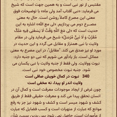
مقتبس از نور نبی است و به همین جهت است که شیخ
می فرماید: «نبی آفتاب آمد ولی ماه» با توضیحات فوق
معنی این مصرع کاملاً روشن است. حال به معنی
مصــرع دوم می پردازیم. «لی مع الله» اشاره به این
حدیت است که «لِی مَعَ اللَّهِ وَقْتٌ لَا یَسَعُنِی فِیهِ مَلَکٌ
مُقَرَّبٌ وَ لَا نَبِیٌّ مُرْسَلٌ» شیخ می فرماید ولی در مقام
ولایت با نبی همتراز و مقابل می گردد و این حدیث در
مورد او نیز صدق می کند. "مقابل"، در این مصرع به معنی
مماثل است. باز یادآور می شویم که نبی دو جنبه دارد:
نبوت وولایت. ولی فقط از جنبه ولایت با نبی یکسان می
شود. جنبه نبوت مخصوص خود نبی است.
340 نبوت در کمال خویش صافی است
ولایت اندر او پیدا، نه مخفی است
چون غرض از ایجاد موجودات معرفت است و کمال آن در
انسان تحقق پیدا می کند و معرفت حقیقی فقط از طریق
کشف و شهود میسر است و کشف و شهود نیز جز به رفع
موانع که عبارت از منهیات است و کسب فضایل که عبارت
از مأمورات است، حاصل نمی شود پس بدین سبب، شأن