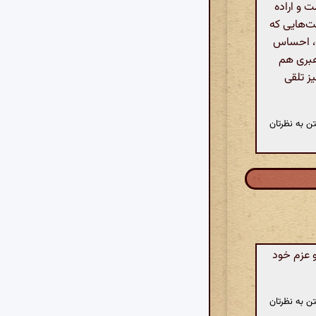
ت و اراده
ت‌هایی که
ه، احساس
رهبری هم
قدرت و سایه benevolent پادشاه نیز تلقی
ن به نظرتان
و عزم خود
ن به نظرتان