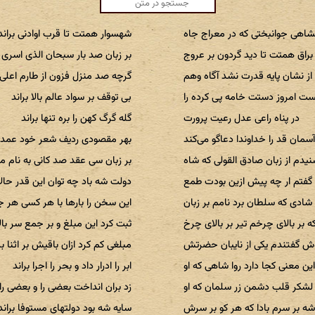
اهی جوانبختی که در معراج جاه
شهسوار همتت تا قرب اوادنی براند
 براق همتت تا دید گردون بر عروج
بر زبان صد بار سبحان الذی اسری ب
از نشان پایه قدرت نشد آگاه وهم
گرچه صد منزل فزون از طارم اعلی ب
ت امروز دستت خامه پی کرده را
بی توقف بر سواد عالم بالا براند
در پناه راعی عدل رعیت پرورت
گله گرگ کهن را بره تنها براند
سمان قد را خداوندا دعاگو می‌کند
بهر مقصودی ردیف شعر خود عمدا ب
نیدم از زبان صادق القولی که شاه
بر زبان سی عقد صد کانی به نام ما 
 گفتم ار چه پیش ازین بودت طمع
دولت شه باد چه توان این قدر حالا 
 شادی که سلطان برد نامم بر زبان
این سخن را بارها با هر کسی هر جا
ه بر بالای چرخم تیر بر بالای چرخ
ثبت کرد این مبلغ و بر جمع سر بالا
ش گفتندم یکی از نایبان حضرتش
مبلغی کم کرد ازان باقیش بر اثنا بر
ین معنی کجا دارد روا شاهی که او
ابر را ادرار داد و بحر را اجرا براند
شکر قلب دشمن زر سلمان که او
زد بران انداخت بعضی را و بعضی را 
شه بر سرم بادا که هر کو بر سرش
سایه شه بود دولتهای مستوفا براند