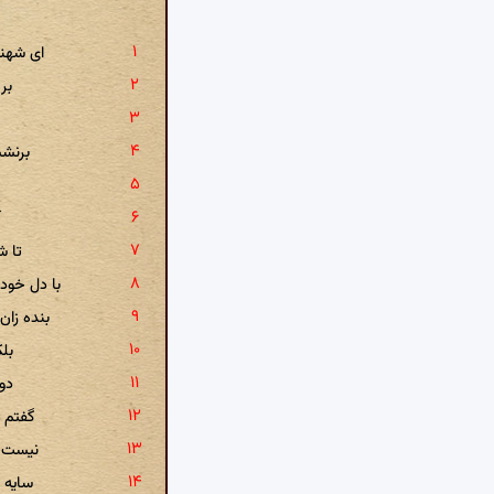
ای شهنش
بر
برنشس
آ
تا ش
با دل خود
بنده زان
بلک
دو
گفتم ا
نیست ل
سایه 