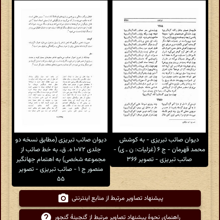
دیوان صائب تبریزی - به کوشش
دیوان صائب تبریزی (مطابق نسخه دو
محمد قهرمان - ج ۶ (غزلیات: ن ـ ی) -
جلدی ۱۰۷۲ ه. ق، به خط صائب از
صائب تبریزی - تصویر ۳۶۶
مجموعه شخصی) به اهتمام جهانگیر
منصور ج ۱ - صائب تبریزی - تصویر
۵۵
پیشنهاد تصاویر مرتبط از منابع اینترنتی
راهنمای نحوهٔ پیشنهاد تصاویر مرتبط از گنجینهٔ گنجور