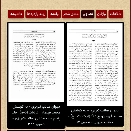
اطّلاعات
واژگان
تصاویر
مشق شعر
ترانه‌ها
روند بازدیدها
حاشیه‌ها
دیوان صائب تبریزی - به کوشش
دیوان صائب تبریزی - به کوشش
محمد قهرمان، غزلیات (ذ-م)، جلد
محمد قهرمان، ج ۲ (غزلیات: ت ـ خ) -
پنجم - محمدعلی صائب تبریزی -
صائب تبریزی - تصویر ۱۷
تصویر ۳۲۲