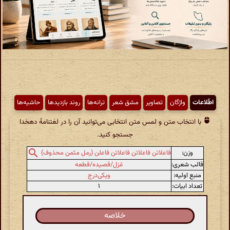
اطّلاعات
واژگان
تصاویر
مشق شعر
ترانه‌ها
روند بازدیدها
حاشیه‌ها
با انتخاب متن و لمس متن انتخابی می‌توانید آن را در لغتنامهٔ دهخدا
جستجو کنید.
وزن:
فاعلاتن فاعلاتن فاعلاتن فاعلن (رمل مثمن محذوف)
قالب شعری:
غزل/قصیده/قطعه
منبع اولیه:
ویکی‌درج
تعداد ابیات:
۱
خلاصه