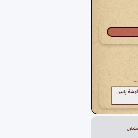
..
گوشهٔ پایین
تداول