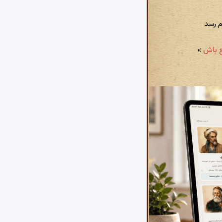
م رسد
»