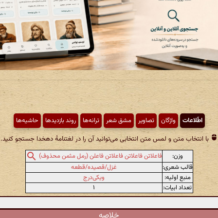
اطّلاعات
واژگان
تصاویر
مشق شعر
ترانه‌ها
روند بازدیدها
حاشیه‌ها
با انتخاب متن و لمس متن انتخابی می‌توانید آن را در لغتنامهٔ دهخدا جستجو کنید.
وزن:
فاعلاتن فاعلاتن فاعلاتن فاعلن (رمل مثمن محذوف)
قالب شعری:
غزل/قصیده/قطعه
منبع اولیه:
ویکی‌درج
تعداد ابیات:
۱
خلاصه