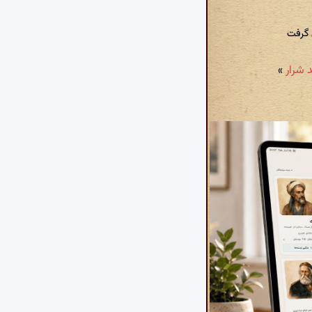
 گرفت
»