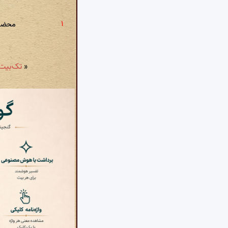
محضر 
«
تک‌بیت شمارهٔ ۵۹۴: از شی