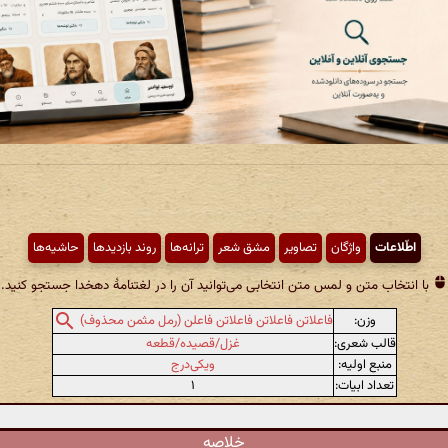
اطّلاعات
واژگان
تصاویر
مشق شعر
ترانه‌ها
روند بازدیدها
حاشیه‌ها
با انتخاب متن و لمس متن انتخابی می‌توانید آن را در لغتنامهٔ دهخدا جستجو کنید.
وزن:
فاعلاتن فاعلاتن فاعلاتن فاعلن (رمل مثمن محذوف)
قالب شعری:
غزل/قصیده/قطعه
منبع اولیه:
ویکی‌درج
تعداد ابیات:
۱
خلاصه