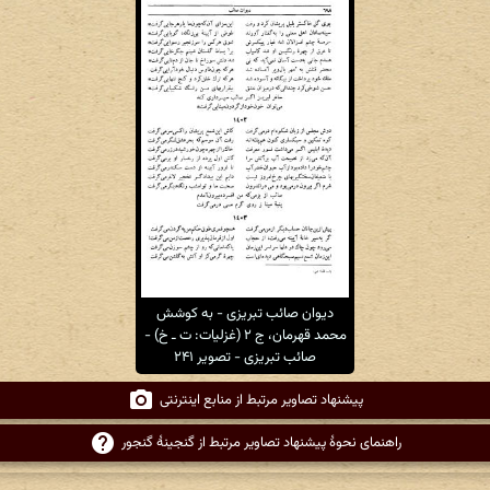
دیوان صائب تبریزی - به کوشش
محمد قهرمان، ج ۲ (غزلیات: ت ـ خ) -
صائب تبریزی - تصویر ۲۴۱
پیشنهاد تصاویر مرتبط از منابع اینترنتی
راهنمای نحوهٔ پیشنهاد تصاویر مرتبط از گنجینهٔ گنجور