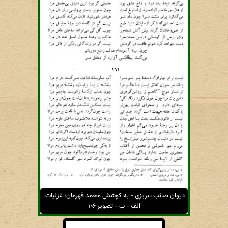
دیوان صائب تبریزی - به کوشش محمد قهرمان؛ غزلیات:
الف - ب - تصویر ۱۰۶