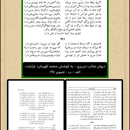
دیوان صائب تبریزی - به کوشش محمد قهرمان؛ غزلیات:
الف - ب - تصویر ۱۹۷