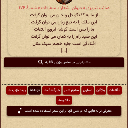
صائب تبریزی » دیوان اشعار » متفرقات » شمارهٔ ۱۷۶
از ما به گفتگو دل و جان می توان گرفت
این ملک را به تیغ زبان می توان گرفت
ما را بس است گوشه ابروی التفات
این صید رام را به کمان می توان گرفت
افتادگی است چاره خصم سبک عنان
[...]
مشابه‌یابی بر اساس وزن و قافیه
اطّلاعات
واژگان
تصاویر
مشق شعر
هم‌آهنگ‌ها
ترانه‌ها
روند بازدیدها
حاشیه‌ها
معرفی ترانه‌هایی که در متن آنها از این شعر استفاده شده است