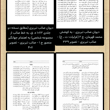
دیوان صائب تبریزی (مطابق نسخه دو
دیوان صائب تبریزی - به کوشش
جلدی ۱۰۷۲ ه. ق، به خط صائب از
محمد قهرمان، ج ۲ (غزلیات: ت ـ خ) -
مجموعه شخصی) به اهتمام جهانگیر
صائب تبریزی - تصویر ۳۳۹
منصور ج ۱ - صائب تبریزی - تصویر
۴۰۷