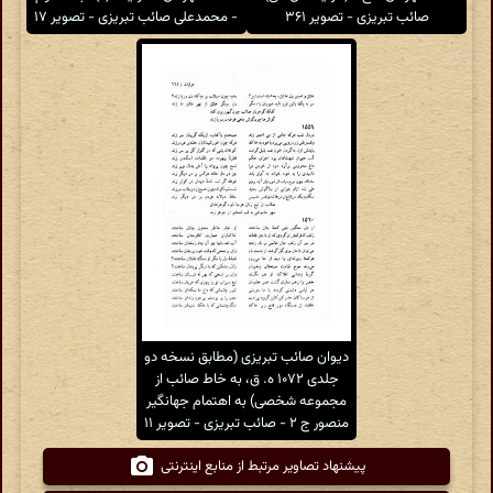
صائب تبریزی - تصویر ۳۶۱
- محمدعلی صائب تبریزی - تصویر ۱۷
دیوان صائب تبریزی (مطابق نسخه دو
جلدی ۱۰۷۲ ه. ق، به خاط صائب از
مجموعه شخصی) به اهتمام جهانگیر
منصور ج ۲ - صائب تبریزی - تصویر ۱۱
پیشنهاد تصاویر مرتبط از منابع اینترنتی