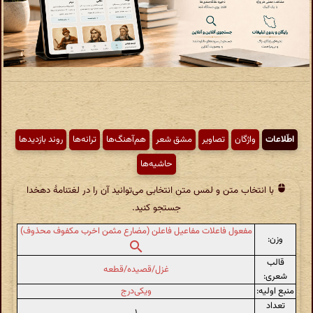
اطّلاعات
واژگان
تصاویر
مشق شعر
هم‌آهنگ‌ها
ترانه‌ها
روند بازدیدها
حاشیه‌ها
با انتخاب متن و لمس متن انتخابی می‌توانید آن را در لغتنامهٔ دهخدا
جستجو کنید.
مفعول فاعلات مفاعیل فاعلن (مضارع مثمن اخرب مکفوف محذوف)
وزن:
قالب
غزل/قصیده/قطعه
شعری:
منبع اولیه:
ویکی‌درج
تعداد
۱