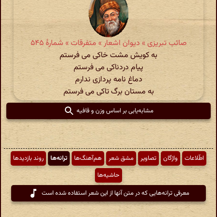
صائب تبریزی » دیوان اشعار » متفرقات » شمارهٔ ۵۴۵
به کویش مشت خاکی می فرستم
پیام دردناکی می فرستم
دماغ نامه پردازی ندارم
به مستان برگ تاکی می فرستم
مشابه‌یابی بر اساس وزن و قافیه
اطّلاعات
واژگان
تصاویر
مشق شعر
هم‌آهنگ‌ها
ترانه‌ها
روند بازدیدها
حاشیه‌ها
معرفی ترانه‌هایی که در متن آنها از این شعر استفاده شده است