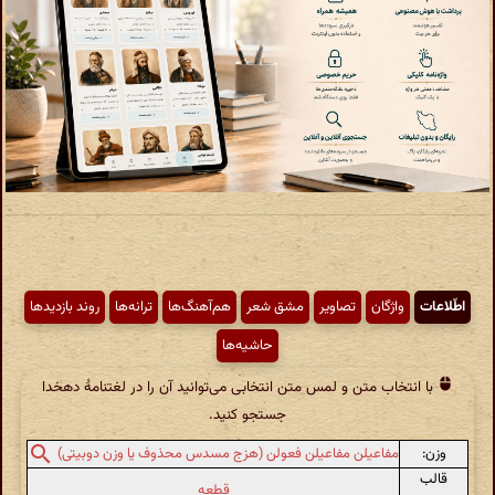
اطّلاعات
واژگان
تصاویر
مشق شعر
هم‌آهنگ‌ها
ترانه‌ها
روند بازدیدها
حاشیه‌ها
با انتخاب متن و لمس متن انتخابی می‌توانید آن را در لغتنامهٔ دهخدا
جستجو کنید.
وزن:
مفاعیلن مفاعیلن فعولن (هزج مسدس محذوف یا وزن دوبیتی)
قالب
قطعه