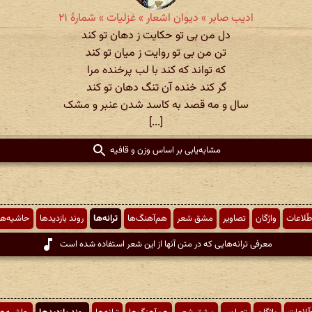
ادیب صابر » دیوان اشعار » غزلیات » شمارهٔ ۲۱
دل من بی تو حکایت ز دهان تو کند
تن من بی تو روایت ز میان تو کند
که تواند که کند با لب پرخنده مرا
گر کند خنده آن تنگ دهان تو کند
سال و مه قصد به کاسد شدن عنبر و مشک
[...]
مشابه‌یابی بر اساس وزن و قافیه
طّلاعات
واژگان
تصاویر
مشق شعر
هم‌آهنگ‌ها
ترانه‌ها
روند بازدیدها
حاشیه‌ها
معرفی ترانه‌هایی که در متن آنها از این شعر استفاده شده است