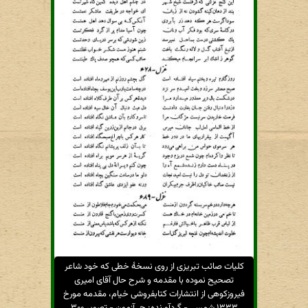
کلیات صائب تبریزی از روی نسخهٔ خطی که خود شاعر
تصحیح نموده با مقدمه و شرح حال آقای امیری
فیروزکوهی از انتشارات کتابفروشی خیام، مقدمه مورخ