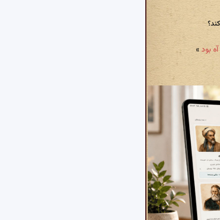
ند؟
»