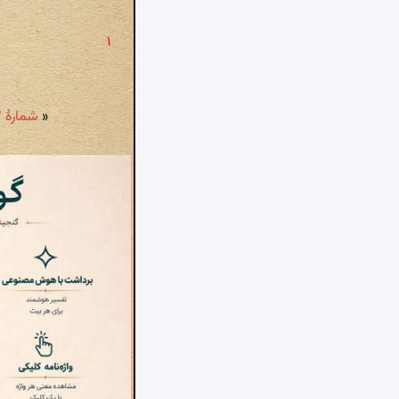
«
شمارهٔ ۲۸۳: پیش سایل چه ضرورست بپا برخیزند؟