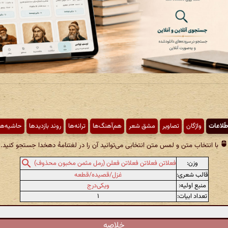
طّلاعات
واژگان
تصاویر
مشق شعر
هم‌آهنگ‌ها
ترانه‌ها
روند بازدیدها
حاشیه‌ها
با انتخاب متن و لمس متن انتخابی می‌توانید آن را در لغتنامهٔ دهخدا جستجو کنید.
وزن:
فعلاتن فعلاتن فعلاتن فعلن (رمل مثمن مخبون محذوف)
قالب شعری:
غزل/قصیده/قطعه
منبع اولیه:
ویکی‌درج
تعداد ابیات:
۱
خلاصه