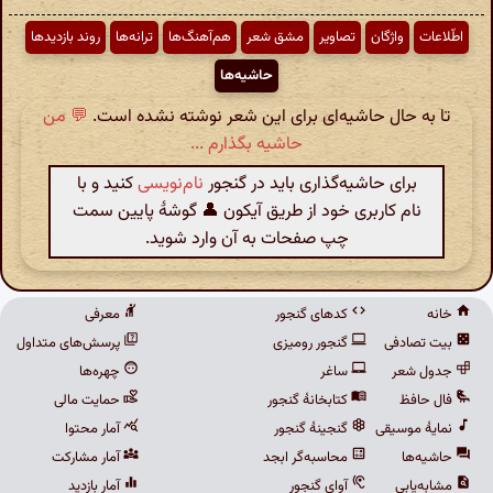
اطّلاعات
واژگان
تصاویر
مشق شعر
هم‌آهنگ‌ها
ترانه‌ها
روند بازدیدها
حاشیه‌ها
تا به حال حاشیه‌ای برای این شعر نوشته نشده است.
💬 من
حاشیه بگذارم ...
برای حاشیه‌گذاری باید در گنجور
نام‌نویسی
کنید و با
نام کاربری خود از طریق آیکون 👤 گوشهٔ پایین سمت
چپ صفحات به آن وارد شوید.
خانه
کدهای گنجور
معرفی
بیت تصادفی
گنجور رومیزی
پرسش‌های متداول
جدول شعر
ساغر
چهره‌ها
فال حافظ
کتابخانهٔ گنجور
حمایت مالی
نمایهٔ موسیقی
گنجینهٔ گنجور
آمار محتوا
حاشیه‌ها
محاسبه‌گر ابجد
آمار مشارکت
مشابه‌یابی
آوای گنجور
آمار بازدید