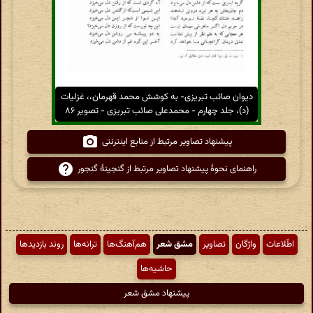
دیوان صائب تبریزی- به کوشش محمد قهرمان،، غزلیات
(د)، جلد چهارم - محمدعلی صائب تبریزی - تصویر ۸۶
پیشنهاد تصاویر مرتبط از منابع اینترنتی
راهنمای نحوهٔ پیشنهاد تصاویر مرتبط از گنجینهٔ گنجور
اطّلاعات
واژگان
تصاویر
مشق شعر
هم‌آهنگ‌ها
ترانه‌ها
روند بازدیدها
حاشیه‌ها
پیشنهاد مشق شعر