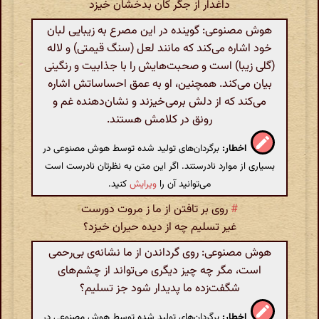
داغدار از جگر کان بدخشان خیزد
هوش مصنوعی: گوینده در این مصرع به زیبایی لبان
خود اشاره می‌کند که مانند لعل (سنگ قیمتی) و لاله
(گلی زیبا) است و صحبت‌هایش را با جذابیت و رنگینی
بیان می‌کند. همچنین، او به عمق احساساتش اشاره
می‌کند که از دلش برمی‌خیزند و نشان‌دهنده غم و
رونق در کلامش هستند.
اخطار:
برگردان‌های تولید شده توسط هوش مصنوعی در
بسیاری از موارد نادرستند. اگر این متن به نظرتان نادرست است
می‌توانید آن را
ویرایش
کنید.
#
روی بر تافتن از ما ز مروت دورست
غیر تسلیم چه از دیده حیران خیزد؟
هوش مصنوعی: روی گرداندن از ما نشانه‌ی بی‌رحمی
است، مگر چه چیز دیگری می‌تواند از چشم‌های
شگفت‌زده ما پدیدار شود جز تسلیم؟
اخطار:
برگردان‌های تولید شده توسط هوش مصنوعی در