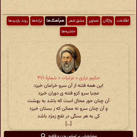
اطّلاعات
واژگان
تصاویر
مشق شعر
هم‌آهنگ‌ها
ترانه‌ها
روند بازدیدها
حاشیه‌ها
حکیم نزاری » غزلیات » شمارهٔ ۴۷۱
این همه فتنه از آن سرو خرامان خیزد
عجبا سرو کزو فتنه ی دوران خیزد
آن چنان حور محال است که باشد به بهشت
و آن چنان سرو نه ممکن که ز بستان خیزد
کی به هر سنگی در نفع زمرّد باشد
[...]
مشابه‌یابی بر اساس وزن و قافیه