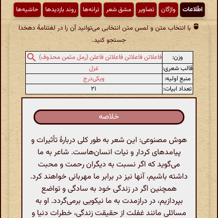
اطّلاعات
واژگان
تصاویر
مشق شعر
ترانه‌ها
روند بازدیدها
حاشیه‌ها
با انتخاب متن و لمس متن انتخابی می‌توانید آن را در لغتنامهٔ دهخدا
جستجو کنید.
وزن:
فاعلاتن فاعلاتن فاعلاتن فاعلن (رمل مثمن محذوف)
قالب شعری:
غزل
منبع اولیه:
ویکی‌درج
تعداد ابیات:
۲۱
خلاصه
هوش مصنوعی: این شعر به طور کلی دربارهٔ تأثیرات و
پیامدهای کردار و نیات انسان‌هاست. شاعر به ما
می‌گوید که اگر نسبت به دیگران رحمت و محبت
داشته باشیم، آنها نیز در برابر ما مهربانی خواهند کرد.
همچنین اگر در زندگی خود به سادگی و تواضع
بپردازیم، در درازمدت به ما نیکویی برمی‌گردد. او به
مسائلی مانند غفلت از حقیقت زندگی، خطرات دنیا و