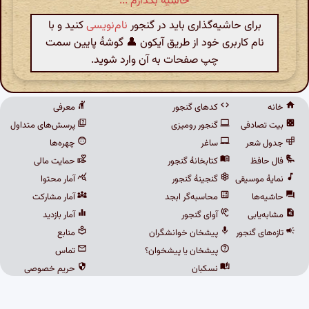
حاشیه بگذارم ...
برای حاشیه‌گذاری باید در گنجور
نام‌نویسی
کنید و با
نام کاربری خود از طریق آیکون 👤 گوشهٔ پایین سمت
چپ صفحات به آن وارد شوید.
خانه
کدهای گنجور
معرفی
بیت تصادفی
گنجور رومیزی
پرسش‌های متداول
جدول شعر
ساغر
چهره‌ها
فال حافظ
کتابخانهٔ گنجور
حمایت مالی
نمایهٔ موسیقی
گنجینهٔ گنجور
آمار محتوا
حاشیه‌ها
محاسبه‌گر ابجد
آمار مشارکت
مشابه‌یابی
آوای گنجور
آمار بازدید
تازه‌های گنجور
پیشخان خوانشگران
منابع
پیشخان یا پیشخوان؟
تماس
نسکبان
حریم خصوصی