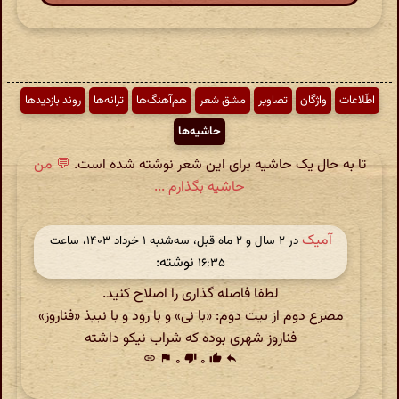
اطّلاعات
واژگان
تصاویر
مشق شعر
هم‌آهنگ‌ها
ترانه‌ها
روند بازدیدها
حاشیه‌ها
تا به حال یک حاشیه برای این شعر نوشته شده است.
💬 من
حاشیه بگذارم ...
آمیک
در ‫۲ سال و ۲ ماه قبل، سه‌شنبه ۱ خرداد ۱۴۰۳، ساعت
نوشته:
۱۶:۳۵
لطفا فاصله گذاری را اصلاح کنید.
مصرع دوم از بیت دوم: «با نی» و با رود و با نبیذ «فناروز»
فناروز شهری بوده که شراب نیکو داشته
link
flag
۰
thumb_down
۰
thumb_up
reply