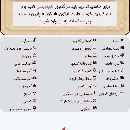
برای حاشیه‌گذاری باید در گنجور
نام‌نویسی
کنید و با
نام کاربری خود از طریق آیکون 👤 گوشهٔ پایین سمت
چپ صفحات به آن وارد شوید.
خانه
کدهای گنجور
معرفی
بیت تصادفی
گنجور رومیزی
پرسش‌های متداول
جدول شعر
ساغر
چهره‌ها
فال حافظ
کتابخانهٔ گنجور
حمایت مالی
نمایهٔ موسیقی
گنجینهٔ گنجور
آمار محتوا
حاشیه‌ها
محاسبه‌گر ابجد
آمار مشارکت
مشابه‌یابی
آوای گنجور
آمار بازدید
تازه‌های گنجور
پیشخان خوانشگران
منابع
پیشخان یا پیشخوان؟
تماس
نسکبان
حریم خصوصی