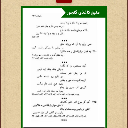
منبع کاغذی گنجور