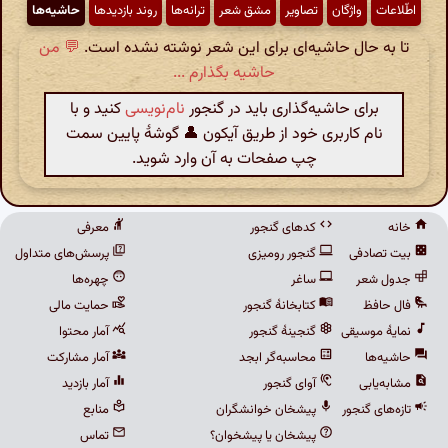
اطّلاعات
واژگان
تصاویر
مشق شعر
ترانه‌ها
روند بازدیدها
حاشیه‌ها
تا به حال حاشیه‌ای برای این شعر نوشته نشده است.
💬 من
حاشیه بگذارم ...
برای حاشیه‌گذاری باید در گنجور
نام‌نویسی
کنید و با
نام کاربری خود از طریق آیکون 👤 گوشهٔ پایین سمت
چپ صفحات به آن وارد شوید.
خانه
کدهای گنجور
معرفی
بیت تصادفی
گنجور رومیزی
پرسش‌های متداول
جدول شعر
ساغر
چهره‌ها
فال حافظ
کتابخانهٔ گنجور
حمایت مالی
نمایهٔ موسیقی
گنجینهٔ گنجور
آمار محتوا
حاشیه‌ها
محاسبه‌گر ابجد
آمار مشارکت
مشابه‌یابی
آوای گنجور
آمار بازدید
تازه‌های گنجور
پیشخان خوانشگران
منابع
پیشخان یا پیشخوان؟
تماس