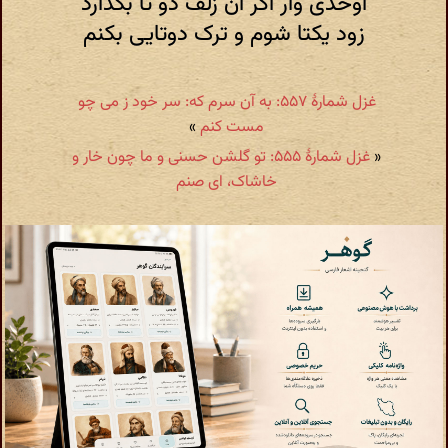
اوحدی وار اگر آن زلف دو تا بگذارد
زود یکتا شوم و ترک دوتایی بکنم
غزل شمارهٔ ۵۵۷: به آن سرم که: سر خود ز می چو
مست کنم
»
«
غزل شمارهٔ ۵۵۵: تو گلشن حسنی و ما چون خار و
خاشاک، ای صنم