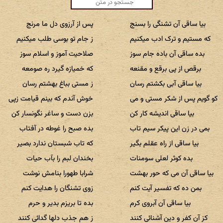
بیا ساقی آن تشنگی را بسنج
پس از آرزوی دل ما مرنج
که مستیم و ترک ادب میکنیم
ز جام تو بوسی طلب میکنیم
بده ساقی آن باده جام سوز
صلاحیت آموز و اسلام سوز
برقص از پی برقع و مقنعه
که خمیازه گیرد ره صومعه
بیا ساقی آبی بکشتم رسان
ز مستی بباغ بهشتم رسان
کو گویم پس از شکر مستی و می
خوش آندم که بینم قیامت زپی
بیا ساقی اندیشه کار کن
بزن دست و ساغر نگونسار کن
بمی در زن این پیکر سیم تاب
بده صبح را غوطه در آفتاب
بیا ساقی از راه عقلم بگیر
که تاب شبستان ندارد بصیر
بده کوثر لعلی سومنات
بخندان لبم را بآب حیات
بیا ساقی آن می که حور بهشت
شرابا طهورا بنامش نوشت
بمن ده که تفسیر آیت کنم
زوی تشنگان را هدایت کنم
بیا ساقی آن آبروی کرم
بده تا بریزم بدیر و حرم
کز آن کفر و دین آشنائی کنند
ز هم جذب دلها گدائی کنند