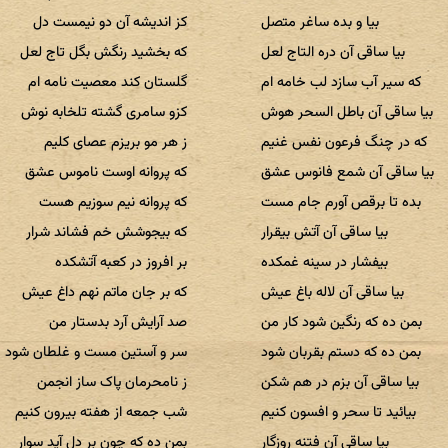
بیا و بده ساغر متصل
کز اندیشه آن دو نیمست دل
بیا ساقی آن دره التاج لعل
که بخشید رنگش بگل تاج لعل
که سیر آب سازد لب خامه ام
گلستان کند معصیت نامه ام
بیا ساقی آن باطل السحر هوش
کزو سامری گشته تلخابه نوش
که در چنگ فرعون نفس غنیم
ز هر مو بریزم عصای کلیم
بیا ساقی آن شمع فانوس عشق
که پروانه اوست ناموس عشق
بده تا برقص آورم جام مست
که پروانه نیم سوزیم هست
بیا ساقی آن آتش بیقرار
که بیجوشش خم فشاند شرار
بیفشار در سینه غمکده
بر افروز در کعبه آتشکده
بیا ساقی آن لاله باغ عیش
که بر جان ماتم نهم داغ عیش
بمن ده که رنگین شود کار من
صد آرایش آرد بدستار من
بمن ده که دستم بقربان شود
سر و آستین مست و غلطان شود
بیا ساقی آن بزم در هم شکن
ز نامحرمان پاک ساز انجمن
بیائید تا سحر و افسون کنیم
شب جمعه از هفته بیرون کنیم
بیا ساقی آن فتنه روزگار
بمن ده که چون بر دل آید سوار