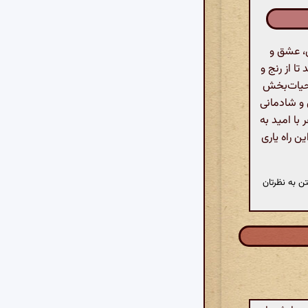
، عشق و
ا از رنج و
انش حیات‌بخش
 و شادمانی
با امید به
ن راه یاری
ن به نظرتان