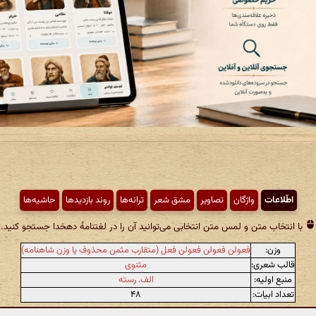
اطّلاعات
واژگان
تصاویر
مشق شعر
ترانه‌ها
روند بازدیدها
حاشیه‌ها
با انتخاب متن و لمس متن انتخابی می‌توانید آن را در لغتنامهٔ دهخدا جستجو کنید.
وزن:
فعولن فعولن فعولن فعل (متقارب مثمن محذوف یا وزن شاهنامه)
قالب شعری:
مثنوی
منبع اولیه:
الف. رسته
تعداد ابیات:
۴۸