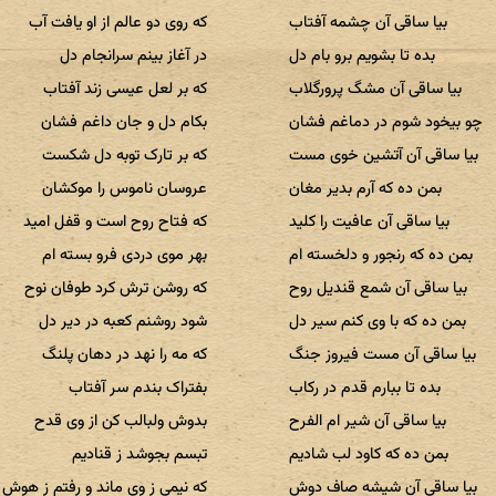
بیا ساقی آن چشمه آفتاب
که روی دو عالم از او یافت آب
بده تا بشویم برو بام دل
در آغاز بینم سرانجام دل
بیا ساقی آن مشگ پرورگلاب
که بر لعل عیسی زند آفتاب
چو بیخود شوم در دماغم فشان
بکام دل و جان داغم فشان
بیا ساقی آن آتشین خوی مست
که بر تارک توبه دل شکست
بمن ده که آرم بدیر مغان
عروسان ناموس را موکشان
بیا ساقی آن عافیت را کلید
که فتاح روح است و قفل امید
بمن ده که رنجور و دلخسته ام
بهر موی دردی فرو بسته ام
بیا ساقی آن شمع قندیل روح
که روشن ترش کرد طوفان نوح
بمن ده که با وی کنم سیر دل
شود روشنم کعبه در دیر دل
بیا ساقی آن مست فیروز جنگ
که مه را نهد در دهان پلنگ
بده تا ببارم قدم در رکاب
بفتراک بندم سر آفتاب
بیا ساقی آن شیر ام الفرح
بدوش ولبالب کن از وی قدح
بمن ده که کاود لب شادیم
تبسم بجوشد ز قنادیم
بیا ساقی آن شیشه صاف دوش
که نیمی ز وی ماند و رفتم ز هوش