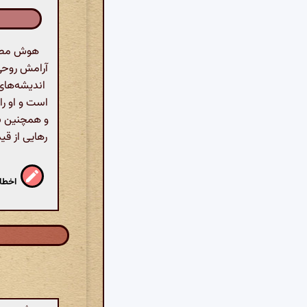
هوش مصنو
آرامش روحی 
است و او را
و همچنین به
رهایی از قی
اخطار