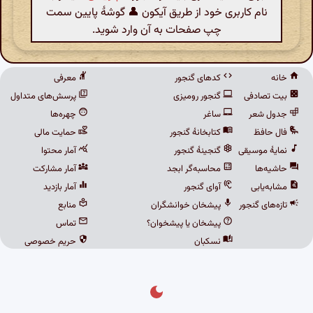
نام کاربری خود از طریق آیکون 👤 گوشهٔ پایین سمت
چپ صفحات به آن وارد شوید.
خانه
کدهای گنجور
معرفی
بیت تصادفی
گنجور رومیزی
پرسش‌های متداول
جدول شعر
ساغر
چهره‌ها
فال حافظ
کتابخانهٔ گنجور
حمایت مالی
نمایهٔ موسیقی
گنجینهٔ گنجور
آمار محتوا
حاشیه‌ها
محاسبه‌گر ابجد
آمار مشارکت
مشابه‌یابی
آوای گنجور
آمار بازدید
تازه‌های گنجور
پیشخان خوانشگران
منابع
پیشخان یا پیشخوان؟
تماس
نسکبان
حریم خصوصی