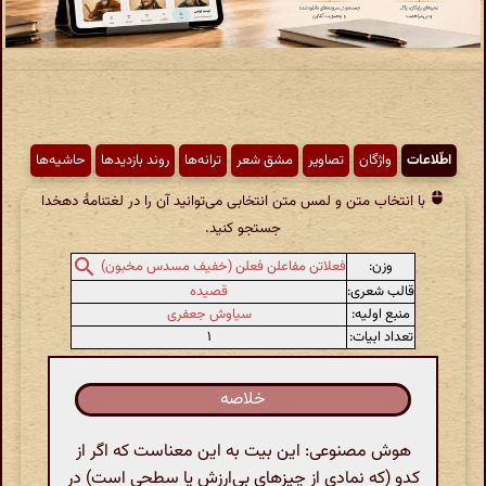
اطّلاعات
واژگان
تصاویر
مشق شعر
ترانه‌ها
روند بازدیدها
حاشیه‌ها
با انتخاب متن و لمس متن انتخابی می‌توانید آن را در لغتنامهٔ دهخدا
جستجو کنید.
وزن:
فعلاتن مفاعلن فعلن (خفیف مسدس مخبون)
قالب شعری:
قصیده
منبع اولیه:
سیاوش جعفری
تعداد ابیات:
۱
خلاصه
هوش مصنوعی: این بیت به این معناست که اگر از
کدو (که نمادی از چیزهای بی‌ارزش یا سطحی است) در