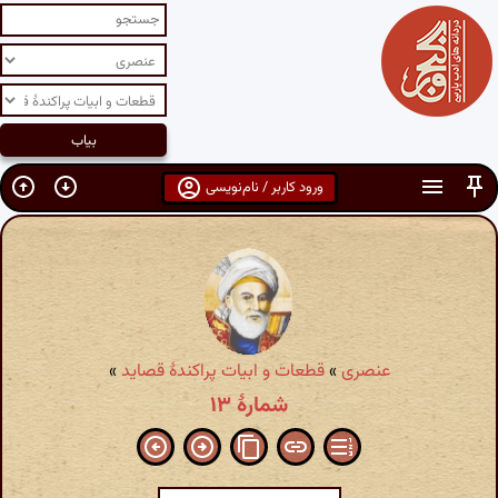
ورود کاربر / نام‌نویسی
عنصری
»
قطعات و ابیات پراکندهٔ قصاید
»
شمارهٔ ۱۳