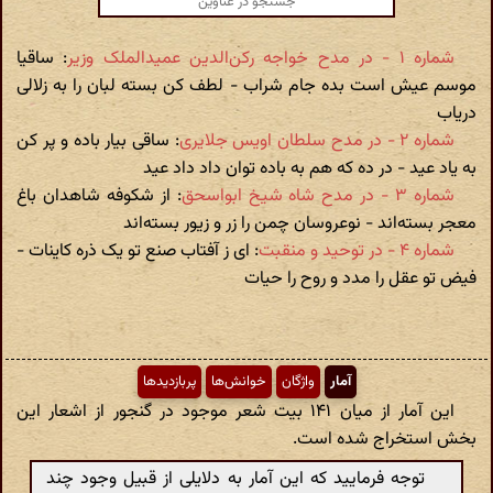
شماره ۱ - در مدح خواجه رکن‌الدین عمیدالملک وزیر
: ساقیا
موسم عیش است بده جام شراب - لطف کن بسته لبان را به زلالی
دریاب
شماره ۲ - در مدح سلطان اویس جلایری
: ساقی بیار باده و پر کن
به یاد عید - در ده که هم به باده توان داد داد عید
شماره ۳ - در مدح شاه شیخ ابواسحق
: از شکوفه شاهدان باغ
معجر بسته‌اند - نوعروسان چمن را زر و زیور بسته‌اند
شماره ۴ - در توحید و منقبت
: ای ز آفتاب صنع تو یک ذره کاینات -
فیض تو عقل را مدد و روح را حیات
آمار
واژگان
خوانش‌ها
پربازدیدها
این آمار از میان ۱۴۱ بیت شعر موجود در گنجور از اشعار این
بخش استخراج شده است.
توجه فرمایید که این آمار به دلایلی از قبیل وجود چند