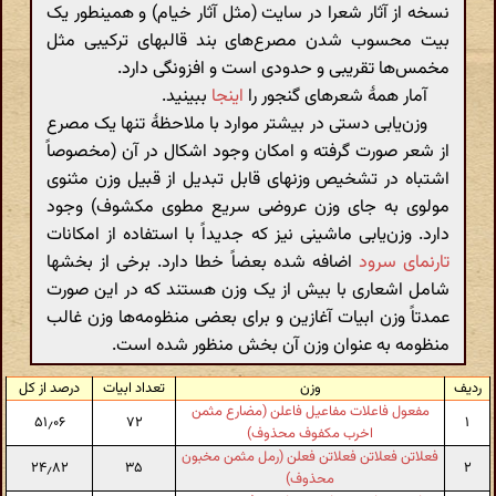
نسخه از آثار شعرا در سایت (مثل آثار خیام) و همینطور یک
بیت محسوب شدن مصرع‌های بند قالبهای ترکیبی مثل
مخمس‌ها تقریبی و حدودی است و افزونگی دارد.
آمار همهٔ شعرهای گنجور را
اینجا
ببینید.
وزن‌یابی دستی در بیشتر موارد با ملاحظهٔ تنها یک مصرع
از شعر صورت گرفته و امکان وجود اشکال در آن (مخصوصاً
اشتباه در تشخیص وزنهای قابل تبدیل از قبیل وزن مثنوی
مولوی به جای وزن عروضی سریع مطوی مکشوف) وجود
دارد. وزن‌یابی ماشینی نیز که جدیداً با استفاده از امکانات
تارنمای سرود
اضافه شده بعضاً خطا دارد. برخی از بخشها
شامل اشعاری با بیش از یک وزن هستند که در این صورت
عمدتاً وزن ابیات آغازین و برای بعضی منظومه‌ها وزن غالب
منظومه به عنوان وزن آن بخش منظور شده است.
ردیف
وزن
تعداد ابیات
درصد از کل
مفعول فاعلات مفاعیل فاعلن (مضارع مثمن
۵۱٫۰۶
۷۲
۱
اخرب مکفوف محذوف)
فعلاتن فعلاتن فعلاتن فعلن (رمل مثمن مخبون
۲۴٫۸۲
۳۵
۲
محذوف)