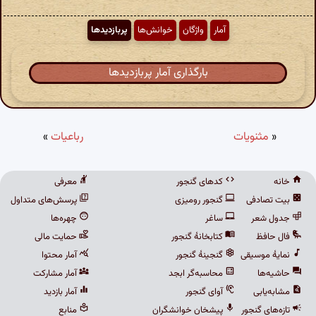
آمار
واژگان
خوانش‌ها
پربازدیدها
بارگذاری آمار پربازدیدها
«
مثنویات
رباعیات
»
خانه
کدهای گنجور
معرفی
بیت تصادفی
گنجور رومیزی
پرسش‌های متداول
جدول شعر
ساغر
چهره‌ها
فال حافظ
کتابخانهٔ گنجور
حمایت مالی
نمایهٔ موسیقی
گنجینهٔ گنجور
آمار محتوا
حاشیه‌ها
محاسبه‌گر ابجد
آمار مشارکت
مشابه‌یابی
آوای گنجور
آمار بازدید
تازه‌های گنجور
پیشخان خوانشگران
منابع