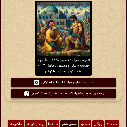
فانوس خیال » تصویر ۱۸۸۰ - نظامی »
خمسه » لیلی و مجنون » بخش ۲۳ -
عتاب کردن مجنون با نوفل
پیشنهاد تصاویر مرتبط از منابع اینترنتی
راهنمای نحوهٔ پیشنهاد تصاویر مرتبط از گنجینهٔ گنجور
اطّلاعات
واژگان
تصاویر
مشق شعر
ترانه‌ها
روند بازدیدها
حاشیه‌ها