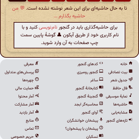
تا به حال حاشیه‌ای برای این شعر نوشته نشده است.
💬 من
حاشیه بگذارم ...
برای حاشیه‌گذاری باید در گنجور
نام‌نویسی
کنید و با
نام کاربری خود از طریق آیکون 👤 گوشهٔ پایین سمت
چپ صفحات به آن وارد شوید.
خانه
کدهای گنجور
معرفی
بیت تصادفی
گنجور رومیزی
پرسش‌های متداول
جدول شعر
ساغر
چهره‌ها
فال حافظ
کتابخانهٔ گنجور
حمایت مالی
نمایهٔ موسیقی
گنجینهٔ گنجور
آمار محتوا
حاشیه‌ها
محاسبه‌گر ابجد
آمار مشارکت
مشابه‌یابی
آوای گنجور
آمار بازدید
تازه‌های گنجور
پیشخان خوانشگران
منابع
پیشخان یا پیشخوان؟
تماس
نسکبان
حریم خصوصی