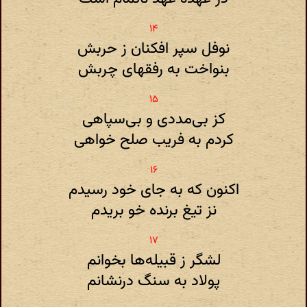
نوفل سپر افکنان ز حربش
بنواخت به رفقهای چربش
کز بی‌مددی و بی‌سپاهی
کردم به فریب صلح خواهی
اکنون که به جای خود رسیدم
نز تیغ برنده خو بریدم
لشگر ز قبیله‌ها بخوانم
پولاد به سنگ درنشانم