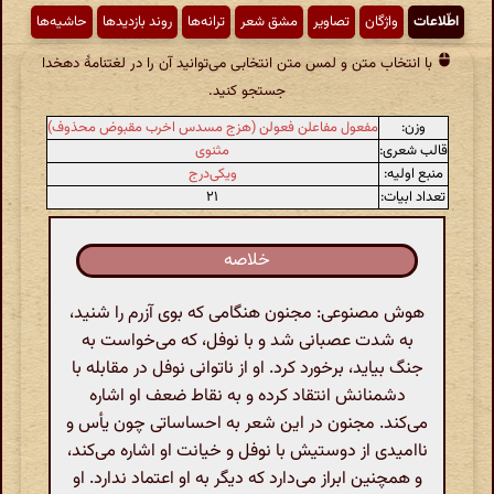
اطّلاعات
واژگان
تصاویر
مشق شعر
ترانه‌ها
روند بازدیدها
حاشیه‌ها
با انتخاب متن و لمس متن انتخابی می‌توانید آن را در لغتنامهٔ دهخدا
جستجو کنید.
وزن:
مفعول مفاعلن فعولن (هزج مسدس اخرب مقبوض محذوف)
قالب شعری:
مثنوی
منبع اولیه:
ویکی‌درج
تعداد ابیات:
۲۱
خلاصه
هوش مصنوعی: مجنون هنگامی که بوی آزرم را شنید،
به شدت عصبانی شد و با نوفل، که می‌خواست به
جنگ بیاید، برخورد کرد. او از ناتوانی نوفل در مقابله با
دشمنانش انتقاد کرده و به نقاط ضعف او اشاره
می‌کند. مجنون در این شعر به احساساتی چون یأس و
ناامیدی از دوستیش با نوفل و خیانت او اشاره می‌کند،
و همچنین ابراز می‌دارد که دیگر به او اعتماد ندارد. او