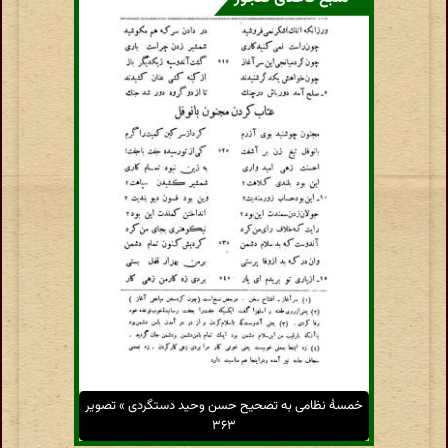
خمسهٔ نظامی به تصحیح حسن وحید دستگردی » تصویر
۳۶۳