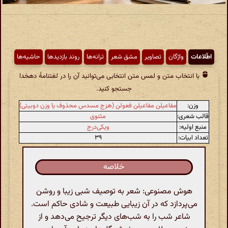
اطّلاعات
واژگان
تصاویر
مشق شعر
ترانه‌ها
روند بازدیدها
حاشیه‌ها
با انتخاب متن و لمس متن انتخابی می‌توانید آن را در لغتنامهٔ دهخدا
جستجو کنید.
وزن:
مفاعیلن مفاعیلن فعولن (هزج مسدس محذوف یا وزن دوبیتی)
قالب شعری:
مثنوی
منبع اولیه:
ویکی‌درج
تعداد ابیات:
۳۹
خلاصه
هوش مصنوعی: شعر به توصیف شبی زیبا و روشن
می‌پردازد که در آن زیبایی طبیعت و شادی حاکم است.
شاعر شب را به شب‌های دیگر ترجیح می‌دهد و از