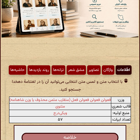
اطّلاعات
واژگان
تصاویر
مشق شعر
ترانه‌ها
روند بازدیدها
حاشیه‌ها
با انتخاب متن و لمس متن انتخابی می‌توانید آن را در لغتنامهٔ دهخدا
جستجو کنید.
وزن:
فعولن فعولن فعولن فعل (متقارب مثمن محذوف یا وزن شاهنامه)
قالب شعری:
مثنوی
منبع اولیه:
ویکی‌درج
تعداد ابیات:
۵۷
خلاصه