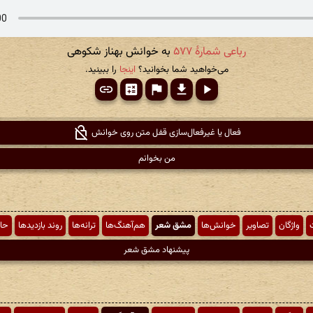
رباعی شمارهٔ ۵۷۷
به خوانش بهناز شکوهی
می‌خواهید شما بخوانید؟
اینجا
را ببینید.
فعال یا غیرفعال‌سازی قفل متن روی خوانش
من بخوانم
ت
واژگان
تصاویر
خوانش‌ها
مشق شعر
هم‌آهنگ‌ها
ترانه‌ها
روند بازدیدها
حا
پیشنهاد مشق شعر