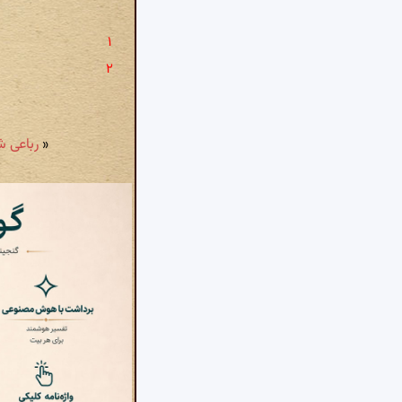
«
رباعی شمارهٔ ۵۷۶: بخشای بر 