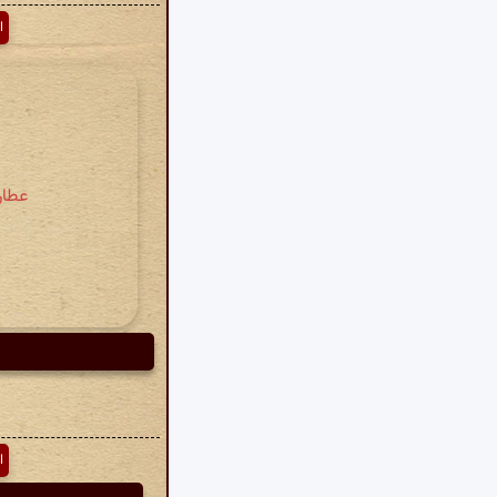
ا
عطار
ا