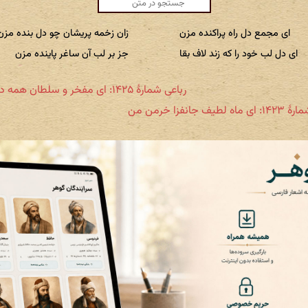
ای مجمع دل راه پراکنده مزن
زان زخمه پریشان چو دل بنده مزن
ای دل لب خود را که زند لاف بقا
جز بر لب آن ساغر پاینده مزن
رباعی شمارهٔ ۱۴۲۵: ای مفخر و سلطان همه دلداران
لطیف جانفزا خرمن من