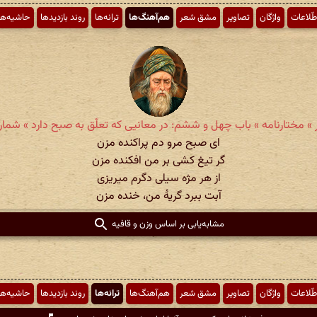
طّلاعات
واژگان
تصاویر
مشق شعر
هم‌آهنگ‌ها
ترانه‌ها
روند بازدیدها
حاشیه‌ها
 » مختارنامه » باب چهل و ششم: در معانیی كه تعلّق به صبح دارد » شمارهٔ ۲
ای صبح مرو دم پراکنده مزن
گر تیغ کشی بر من افکنده مزن
از هر مژه سیلی دگرم میریزی
آبت ببرد گریهٔ من، خنده مزن
مشابه‌یابی بر اساس وزن و قافیه
طّلاعات
واژگان
تصاویر
مشق شعر
هم‌آهنگ‌ها
ترانه‌ها
روند بازدیدها
حاشیه‌ها