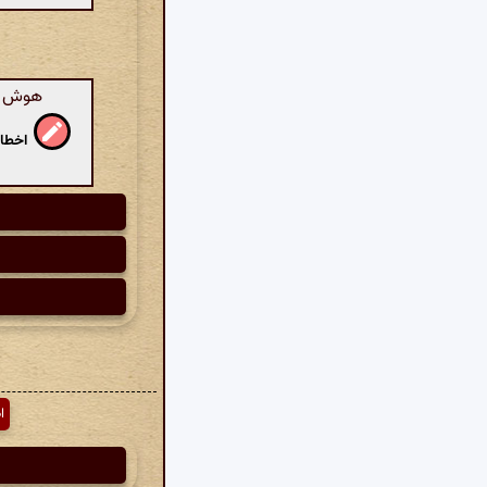
هوش مص
اخطار
ا