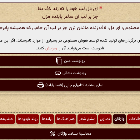
#
ای دل لب خود را که زند لاف بقا
جز بر لب آن ساغر پاینده مزن
نوعی: ای دل، لاف زنده ماندن نزن جز بر لب آن جامی که همیشه پابر
:
برگردان‌های تولید شده توسط هوش مصنوعی در بسیاری از موارد نادرستند. اگر این مت
نادرست است می‌توانید آن را
ویرایش
کنید.
رونوشت متن
رونوشت نشانی
نمای مشابه کتابهای چاپی (فقط رایانه)
طّلاعات
واژگان
تصاویر
مشق شعر
هم‌آهنگ‌ها
ترانه‌ها
روند بازدیدها
حاشیه‌ها
محاسبهٔ بسامد واژگان