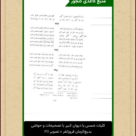
منبع کاغذی گنجور
کلیات شمس یا دیوان کبیر با تصحیحات و حواشی
بدیع‌الزمان فروزانفر » تصویر ۲۱۱