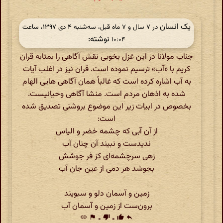
یک انسان
در ‫۷ سال و ۷ ماه قبل، سه‌شنبه ۴ دی ۱۳۹۷، ساعت
نوشته:
۱۰:۰۴
جناب مولانا در این غزل بخوبی نقش آگاهی را بمثابه قران
کریم با «آب» ترسیم نموده است. قران نیز در اغلب آیات
به آب اشاره کرده است که غالباً همان آگاهی هایی الهام
شده به اذهان مردم است. منشا آگاهی وحیانیست.
بخصوص در ابیات زیر این موضوع بروشنی تصدیق شده
است:
از آن آبی که چشمه خضر و الیاس
ندیدست و نبیند آن چنان آب
زهی سرچشمه‌ای کز فر جوشش
بجوشد هر دمی از عین جان آب
زمین و آسمان دلو و سبویند
برون‌ست از زمین و آسمان آب
link
flag
۰
thumb_down
۰
thumb_up
reply