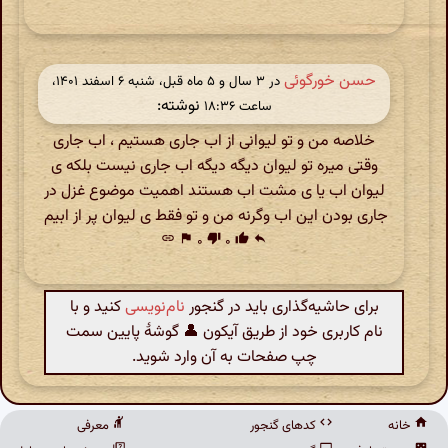
حسن خورگوئی
در ‫۳ سال و ۵ ماه قبل، شنبه ۶ اسفند ۱۴۰۱،
نوشته:
ساعت ۱۸:۳۶
خلاصه من و تو لیوانی از اب جاری هستیم ، اب جاری
وقتی میره تو لیوان دیگه دیگه اب جاری نیست بلکه ی
لیوان اب یا ی مشت اب هستند اهمیت موضوع غزل در
جاری بودن این اب وگرنه من و تو فقط ی لیوان پر از ابیم
link
flag
۰
thumb_down
۰
thumb_up
reply
برای حاشیه‌گذاری باید در گنجور
نام‌نویسی
کنید و با
نام کاربری خود از طریق آیکون 👤 گوشهٔ پایین سمت
چپ صفحات به آن وارد شوید.
خانه
کدهای گنجور
معرفی