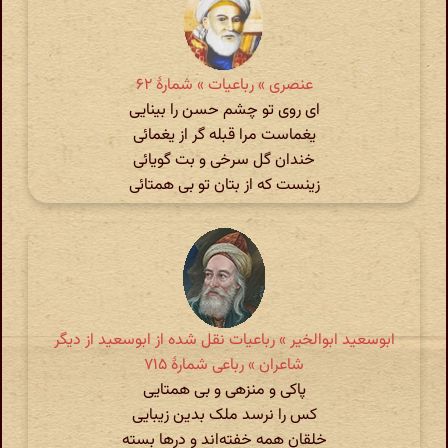
عنصری » رباعیات » شمارهٔ ۶۲
ای روی تو چشم حسن را بینایی
یغماست مرا قبله گر از یغمائی
خندان گل سرخی و بت گویائی
زینست که از بتان تو بی همتائی
ابوسعید ابوالخیر » رباعیات نقل شده از ابوسعید از دیگر
شاعران » رباعی شمارهٔ ۷۱۵
پاکی و منزهی و بی همتایی
کس را نرسد ملک بدین زیبایی
خلقان همه خفته‌اند و درها بسته