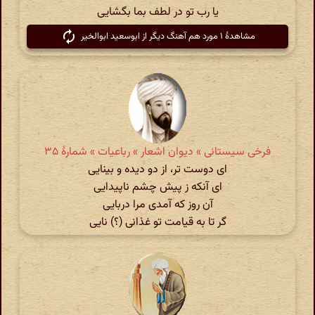
یا رب تو در لطف بما بگشایی
مشاهدهٔ ۱ مورد هم آهنگ دیگر از ابوسعید ابوالخیر
فرخی سیستانی » دیوان اشعار » رباعیات » شمارهٔ ۳۵
ای دوست تر، از دو دیده و بینایی
ای آنکه ز پیش چشم ناپیدایی
آن روز که آمدی مرا دربایی
گر تا به قیامت تو غذانی (؟) نایی