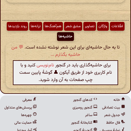
اطّلاعات
واژگان
تصاویر
مشق شعر
هم‌آهنگ‌ها
ترانه‌ها
روند بازدیدها
حاشیه‌ها
تا به حال حاشیه‌ای برای این شعر نوشته نشده است.
💬 من
حاشیه بگذارم ...
برای حاشیه‌گذاری باید در گنجور
نام‌نویسی
کنید و با
نام کاربری خود از طریق آیکون 👤 گوشهٔ پایین سمت
چپ صفحات به آن وارد شوید.
خانه
کدهای گنجور
معرفی
بیت تصادفی
گنجور رومیزی
پرسش‌های متداول
جدول شعر
ساغر
چهره‌ها
فال حافظ
کتابخانهٔ گنجور
حمایت مالی
نمایهٔ موسیقی
گنجینهٔ گنجور
آمار محتوا