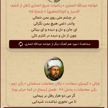
خواجه عبدالله انصاری » رباعیات شیخ انصاری (نقل از کشف
الاسرار و انوارالتحقیق) » شمارهٔ ۱۱۵
در چشم منی روی بمن ننمائی
واندر دلمی هیچ بمن نگرائی
ای جان و دل و دیده و ای بینائی
چون از دل و دیده در کنارم نائی
مشاهدهٔ ۱ مورد هم آهنگ دیگر از خواجه عبدالله انصاری
غزالی » کیمیای سعادت » ارکان معاملت مسلمانی » رکن دوم -
رکن معاملات » بخش ۶۸ - فصل (سماع در کجا حرام بود)
گر می دو هزار رطل بر پیمایی
تا می نخوری نباشدت شیدایی