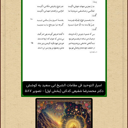
اسرار التوحید فی مقامات الشیخ ابی سعید به کوشش
دکتر محمدرضا شفیعی کدکنی (بخش اول) - تصویر ۵۸۷