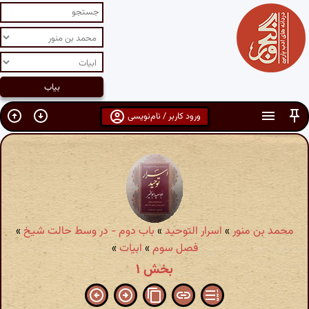
ورود کاربر / نام‌نویسی
محمد بن منور
»
اسرار التوحید
»
باب دوم - در وسط حالت شیخ
»
فصل سوم
»
ابیات
»
بخش ۱