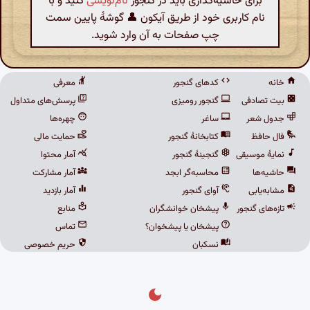
برای حاشیه‌گذاری باید در گنجور
نام‌نویسی
کنید و با
نام کاربری خود از طریق آیکون 👤 گوشهٔ پایین سمت
چپ صفحات به آن وارد شوید.
خانه
کدهای گنجور
معرفی
بیت تصادفی
گنجور رومیزی
پرسش‌های متداول
جدول شعر
ساغر
چهره‌ها
فال حافظ
کتابخانهٔ گنجور
حمایت مالی
نمایهٔ موسیقی
گنجینهٔ گنجور
آمار محتوا
حاشیه‌ها
محاسبه‌گر ابجد
آمار مشارکت
مشابه‌یابی
آوای گنجور
آمار بازدید
تازه‌های گنجور
پیشخان خوانشگران
منابع
پیشخان یا پیشخوان؟
تماس
نسکبان
حریم خصوصی