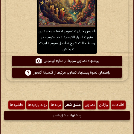
فانوس خیال » تصویر ۱۰۶۰۱ - محمد بن
منور » اسرار التوحید » باب دوم - در
وسط حالت شیخ » فصل سوم » ابیات
» بخش ۱
پیشنهاد تصاویر مرتبط از منابع اینترنتی
راهنمای نحوهٔ پیشنهاد تصاویر مرتبط از گنجینهٔ گنجور
اطّلاعات
واژگان
تصاویر
مشق شعر
ترانه‌ها
روند بازدیدها
حاشیه‌ها
پیشنهاد مشق شعر