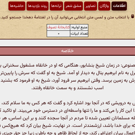
اطّلاعات
واژگان
تصاویر
مشق شعر
ترانه‌ها
روند بازدیدها
حاشیه‌ها
با انتخاب متن و لمس متن انتخابی می‌توانید آن را در لغتنامهٔ دهخدا جستجو کنید.
منبع اولیه:
کتابخانهٔ تصوف
تعداد ابیات:
۰
خلاصه
عی: در زمان شیخ بنشابور، هنگامی که او در خانقاه مشغول سخنرانی بود
به نام ابرهیم ینال به دیدار او آمد. شیخ به او گفت که سرش را پایین‌تر بی
 به زمین برسد. وقتی ابرهیم سر فرود آورد، شیخ به او فرمود که بشنید و 
اسب نشستند و به سمت خانقاه رفتند.
 درویشی که در آنجا بود اشاره کرد و گفت که هر کس به ما سلام کند،
این کار را می‌کند و ما را تنها واسطه‌ای در دسترس خود می‌بیند. او تاکید 
بله مسلمانان تعیین شده تا مردم در آنجا سجده کنند و بر این اساس، هر
ه برای خدا باشد، ارزشمندتر است. در نهایت، شیخ بیان کرد که هیچ‌کس نم
 اعمال پیران اعتراض کند، چه از لحاظ ظاهر و چه باطن، زیرا جز حق چیزی