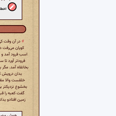
اخطار
#
در آن وقت کی 
کویان می‌رفت در
اسب فرود آمد و س
فرودتر آورد تا 
بخانقاه آمد. مگر
بدان درویش کر
خلقست والا مق
بخشوع نزدیکتر ب
گفت کعبه را قبل
زمین افتادو بدا
هوش مصنوعی