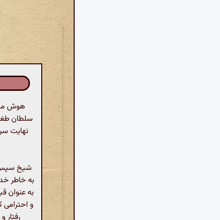
هوش مصنو
سلطان طغرل 
نهایت سرش
شیخ سپس به
به خاطر خدا 
به عنوان ق
و احترامی ک
رفتار و