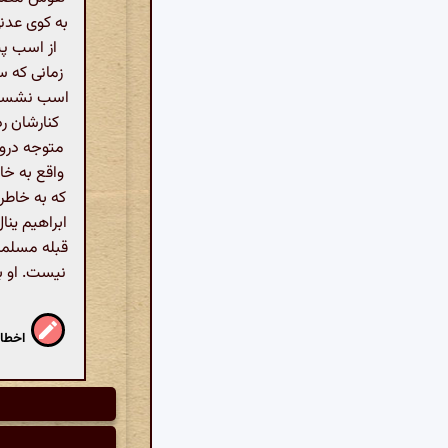
به کوی عدنی
از اسب پیا
زمانی که 
اسب نشست و
کنارشان ر
متوجه دروی
واقع به خا
که به خاطر
ابراهیم ینا
قبله مسلمان
نیست. او ب
اخطار