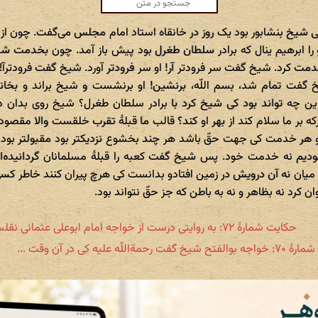
 شیخ بنشابور بود یک روز در خانقاه استاد امام مجلس می‌گفت. چون از 
و را ابرهیم ینال که برادر سلطان طغرل بود پیش باز آمد. چون بخدمت ش
دمت کرد. شیخ گفت سر فرودتر آر! او سر فرودتر آورد. شیخ گفت فرودترآ! و 
 گفت تمام شد، بسم اللّه، برنشین! او برنشست و شیخ براند و بخانق
 چه تواند بود کی شیخ کرد با برادر سلطان طغرل؟ شیخ روی بدان 
که بر ما سلام کند از بهر او کند؟ قالب ما قبلۀ تقرب خلقست والا مقصو
 هر خدمت کی جهت حقّ باشد هر چند بخشوع نزدیکتر بود مقبولتر بود. پ
دیم نه خدمت خود. پس شیخ گفت کعبه را قبلۀ مسلمانان گردانیده‌اند
 میان نه آن درویش در زمین افتادو بدانست کی هرچ پیران کنند خاطر کس
ن کرد نه بظاهر و نه به باطن که جز حقّ نتواند بود.
حکایت شمارهٔ ۷۲: به روایتی درست از خواجه امام ابوعلی عثمانی نقلست ...
گفت رحمةاللّه علیه کی در آن وقت ...