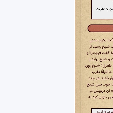
ن به نظرتان
نجا بکوی عدنی
مت شیخ رسید از
 گفت فرودترآ! و
 و شیخ براند و
ن طغرل؟ شیخ روی
ما قبلۀ تقرب
 باشد هر چند
مت خود. پس شیخ
نه آن درویش در
ض نتوان کرد نه
و از آنجا