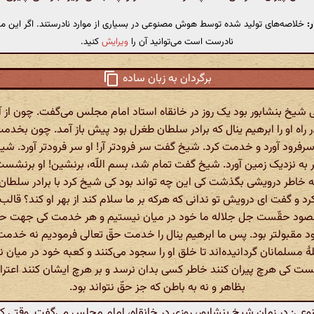
:
خلاصه‌های تولید شده توسط هوش مصنوعی در بسیاری از موارد نادرستند. اگر این مت
نادرست است می‌توانید آن را
ویرایش
کنید.
برگردان به زبان ساده
شیخ بنشابور بود یک روز در خانقاه استاد امام مجلس می‌گفت. چون از آ
 راه او را ابرهیم ینال که برادر سلطان طغرل بود پیش باز آمد. چون بخد
رفرود آورد و خدمت کرد. شیخ گفت سر فرودتر آر! او سر فرودتر آورد. شیخ
سر به نزدیک زمین آورد. شیخ گفت تمام شد، بسم اللّه، برنشین! او برنشست
 به خاطر درویشی بگذشت کی این چه تواند بود کی شیخ کرد با برادر سلطا
د و گفت ای درویش تو ندانی که هرکه بر ما سلام کند از بهر او کند؟ قالب 
صود حقّست جل جلاله ما خود در میان نیستیم و هر خدمت کی جهت حقّ
ود مقبولتر بود. پس ما ابرهیم ینال را خدمت حقّ تعالی فرمودیم نه خد
ۀ مسلمانان گردانیده‌اند تا خلق او را سجود می‌کنند و کعبه خود در میان 
نست کی هرچ پیران کنند خاطر کسی بدان نرسد و بر هرچ ایشان کنند اعترا
بظاهر و نه به باطن که جز حقّ نتواند بود.
: در زمان شیخ بنشابور، روزی در خانقاه، امام مجلس می‌گفت. وقتی که ا