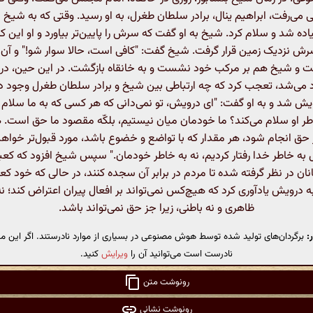
 می‌رفت، ابراهیم ینال، برادر سلطان طغرل، به او رسید. وقتی که به شیخ
ده شد و سلام کرد. شیخ به او گفت که سرش را پایین‌تر بیاورد و او این کار 
سرش نزدیک زمین قرار گرفت. شیخ گفت: "کافی است، حالا سوار شو!" و آ
 شیخ هم بر مرکب خود نشست و به خانقاه بازگشت. در این حین، درو
د می‌شد، تعجب کرد که چه ارتباطی بین شیخ و برادر سلطان طغرل وجود د
ش شد و به او گفت: "ای درویش، تو نمی‌دانی که هر کسی که به ما سلام م
طر او سلام می‌کند؟ ما خودمان میان نیستیم، بلکّه مقصود ما حق است.
 حق انجام شود، هر مقدار که با تواضع و خضوع باشد، مورد قبول‌تر خواهد ب
ل به خاطر خدا رفتار کردیم، نه به خاطر خودمان." سپس شیخ افزود که کعب
ان در نظر گرفته شده تا مردم در برابر آن سجده کنند، در حالی که خود کعب
ه درویش یادآوری کرد که هیچ‌کس نمی‌تواند بر افعال پیران اعتراض کند؛ ن
ظاهری و نه باطنی، زیرا جز حق نمی‌تواند باشد.
:
برگردان‌های تولید شده توسط هوش مصنوعی در بسیاری از موارد نادرستند. اگر این مت
نادرست است می‌توانید آن را
ویرایش
کنید.
رونوشت متن
رونوشت نشانی