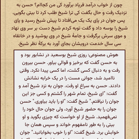
چون از خواب درآمد فریاد برآورد کی من کجاام؟ حسن به
نزدیک رفت و حال بگفت کی ترا شیخ طلب کرد تا بیتی بگویی.
پس جوان در پای یک یک می‌افتاد تا پیش شیخ رسید و پای
شیخ را بوسه داد و گفت توبه کردم شیخ دست بر سر وی نهاد
و موی سرش برگرفت و جامۀ شیخ در وی پوشید و در خانقاه
سی سال خدمت درویشان بجای آورد به برکۀ نظر شیخ.
هوش مصنوعی: روزی شیخ بوسعید در نشابور بود و
به حسن گفت که برخیز و قوالی بیاور. حسن بیرون
رفت و به دنبال کسی گشت، اما کسی پیدا نکرد. وقتی
ناامید شد، جوانی مست را در یک خرابه نشانش
دادند. حسن به سراغ او رفت. جوان به نزد شیخ آمد و
گفت: "ای شیخ، تمام شهر را گشتم و کسی جز این
جوان را نیافتم." شیخ گفت: "او را باید بیاوری." حسن
جوان را به حضور شیخ آورد، ولی جوان حال خود را
نمی‌فهمید. شیخ از او خواست که چیزی بگوید و او
بیتی را به طور نامفهوم خواند و سپس همان جا
خوابش برد. شیخ گفت: "او را خوب بخوابانید." جوان