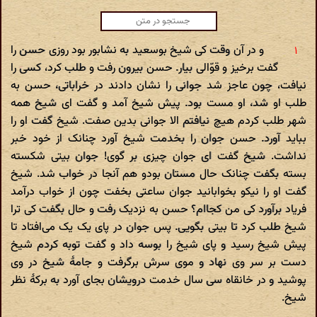
و در آن وقت کی شیخ بوسعید به نشابور بود روزی حسن را
گفت برخیز و قوّالی بیار. حسن بیرون رفت و طلب کرد، کسی را
نیافت، چون عاجز شد جوانی را نشان دادند در خراباتی، حسن به
طلب او شد، او مست بود. پیش شیخ آمد و گفت ای شیخ همه
شهر طلب کردم هیچ نیافتم الا جوانی بدین صفت. شیخ گفت او را
بباید آورد. حسن جوان را بخدمت شیخ آورد چنانک از خود خبر
نداشت. شیخ گفت ای جوان چیزی بر گوی! جوان بیتی شکسته
بسته بگفت چنانک حال مستان بودو هم آنجا در خواب شد. شیخ
گفت او را نیکو بخوابانید جوان ساعتی بخفت چون از خواب درآمد
فریاد برآورد کی من کجاام؟ حسن به نزدیک رفت و حال بگفت کی ترا
شیخ طلب کرد تا بیتی بگویی. پس جوان در پای یک یک می‌افتاد تا
پیش شیخ رسید و پای شیخ را بوسه داد و گفت توبه کردم شیخ
دست بر سر وی نهاد و موی سرش برگرفت و جامۀ شیخ در وی
پوشید و در خانقاه سی سال خدمت درویشان بجای آورد به برکۀ نظر
شیخ.