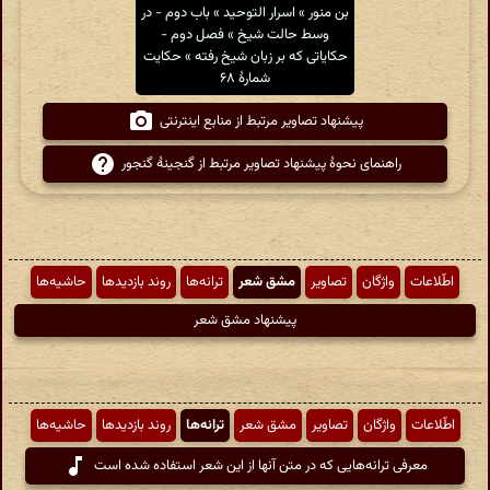
بن منور » اسرار التوحید » باب دوم - در
وسط حالت شیخ » فصل دوم -
حکایاتی که بر زبان شیخ رفته » حکایت
شمارهٔ ۶۸
پیشنهاد تصاویر مرتبط از منابع اینترنتی
راهنمای نحوهٔ پیشنهاد تصاویر مرتبط از گنجینهٔ گنجور
اطّلاعات
واژگان
تصاویر
مشق شعر
ترانه‌ها
روند بازدیدها
حاشیه‌ها
پیشنهاد مشق شعر
اطّلاعات
واژگان
تصاویر
مشق شعر
ترانه‌ها
روند بازدیدها
حاشیه‌ها
معرفی ترانه‌هایی که در متن آنها از این شعر استفاده شده است