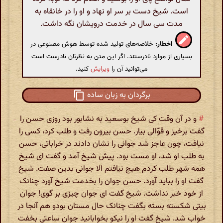
است. شیخ دست بر سر او نهاد و او را در خانقاه به
مدت سی سال در خدمت درویشان نگه داشت.
اخطار:
خلاصه‌های تولید شده توسط هوش مصنوعی در
بسیاری از موارد نادرستند. اگر این متن به نظرتان نادرست است
می‌توانید آن را
ویرایش
کنید.
برگردان به زبان ساده
#
و در آن وقت کی شیخ بوسعید به نشابور بود روزی حسن را
گفت برخیز و قوّالی بیار. حسن بیرون رفت و طلب کرد، کسی را
نیافت، چون عاجز شد جوانی را نشان دادند در خراباتی، حسن
به طلب او شد، او مست بود. پیش شیخ آمد و گفت ای شیخ
همه شهر طلب کردم هیچ نیافتم الا جوانی بدین صفت. شیخ
گفت او را بباید آورد. حسن جوان را بخدمت شیخ آورد چنانک
از خود خبر نداشت. شیخ گفت ای جوان چیزی بر گوی! جوان
بیتی شکسته بسته بگفت چنانک حال مستان بودو هم آنجا در
خواب شد. شیخ گفت او را نیکو بخوابانید جوان ساعتی بخفت