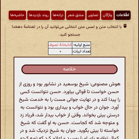
اطّلاعات
واژگان
تصاویر
مشق شعر
ترانه‌ها
روند بازدیدها
حاشیه‌ها
با انتخاب متن و لمس متن انتخابی می‌توانید آن را در لغتنامهٔ دهخدا
جستجو کنید.
منبع اولیه:
کتابخانهٔ تصوف
تعداد ابیات:
۰
خلاصه
هوش مصنوعی: شیخ بوسعید در نشابور بود و روزی از
حسن خواست تا قوالی بیاورد. حسن نتوانست کسی
را پیدا کند و در نهایت جوانی مست را به خدمت شیخ
آورد. جوان در حال خواب و بیداری بود و نتوانست به
درستی بیتی بخواند. وقتی از خواب بیدار شد، فریاد زد
و متوجه شد که کجاست. حسن به او گفت که شیخ
خواسته تا بیتی بگوید. جوان به شیخ نزدیک شد و در
کمال تواضع پای او را بوسید و اعلام کرد که توبه کرده