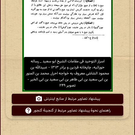
اسرار التوحید فی مقامات الشیخ ابو سعید _ رساله
حورائیه، چاپخانه فردین و برادر ۱۳۱۳ - عبیدالله بن
محمود الشاشی معروف به خواجه احرار, محمد بن المنور
بن ابی سعید بن ابی طاهر بن ابی سعید بن ابی الخیر -
تصویر ۲۴۹
پیشنهاد تصاویر مرتبط از منابع اینترنتی
راهنمای نحوهٔ پیشنهاد تصاویر مرتبط از گنجینهٔ گنجور