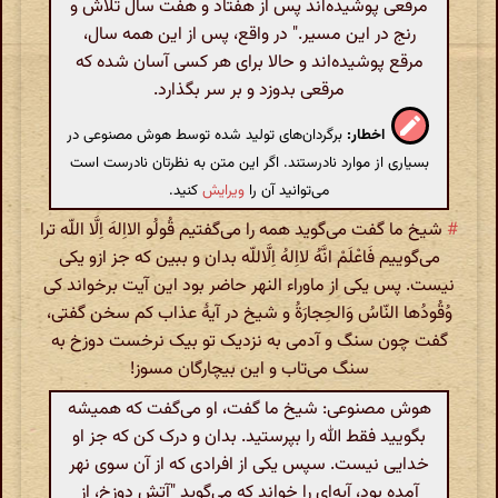
مرقعی پوشیده‌اند پس از هفتاد و هفت سال تلاش و
رنج در این مسیر." در واقع، پس از این همه سال،
مرقع پوشیده‌اند و حالا برای هر کسی آسان شده که
مرقعی بدوزد و بر سر بگذارد.
اخطار:
برگردان‌های تولید شده توسط هوش مصنوعی در
بسیاری از موارد نادرستند. اگر این متن به نظرتان نادرست است
می‌توانید آن را
ویرایش
کنید.
#
شیخ ما گفت می‌گوید همه را می‌گفتیم قُولُو الااِلهَ اِلَّا اللّه ترا
می‌گوییم فَاعْلَمْ انَّهُ لااِلهُ اِلَّاللّه بدان و ببین که جز ازو یکی
نیست. پس یکی از ماوراء النهر حاضر بود این آیت برخواند کی
وُقُودُها النّاسُ وَالحِجارَةُ و شیخ در آیۀ عذاب کم سخن گفتی،
گفت چون سنگ و آدمی به نزدیک تو بیک نرخست دوزخ به
سنگ می‌تاب و این بیچارگان مسوز!
هوش مصنوعی: شیخ ما گفت، او می‌گفت که همیشه
بگویید فقط الله را بپرستید. بدان و درک کن که جز او
خدایی نیست. سپس یکی از افرادی که از آن سوی نهر
آمده بود، آیه‌ای را خواند که می‌گوید "آتش دوزخ، از