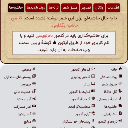
اطّلاعات
واژگان
تصاویر
مشق شعر
ترانه‌ها
روند بازدیدها
حاشیه‌ها
تا به حال حاشیه‌ای برای این شعر نوشته نشده است.
💬 من
حاشیه بگذارم ...
برای حاشیه‌گذاری باید در گنجور
نام‌نویسی
کنید و با
نام کاربری خود از طریق آیکون 👤 گوشهٔ پایین سمت
چپ صفحات به آن وارد شوید.
خانه
کدهای گنجور
معرفی
بیت تصادفی
گنجور رومیزی
پرسش‌های متداول
جدول شعر
ساغر
چهره‌ها
فال حافظ
کتابخانهٔ گنجور
حمایت مالی
نمایهٔ موسیقی
گنجینهٔ گنجور
آمار محتوا
حاشیه‌ها
محاسبه‌گر ابجد
آمار مشارکت
مشابه‌یابی
آوای گنجور
آمار بازدید
تازه‌های گنجور
پیشخان خوانشگران
منابع