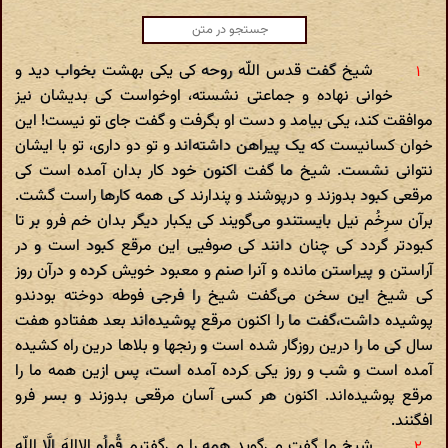
شیخ گفت قدس اللّه روحه کی یکی بهشت بخواب دید و
خوانی نهاده و جماعتی نشسته، اوخواست کی بدیشان نیز
موافقت کند، یکی بیامد و دست او بگرفت و گفت جای تو نیست! این
خوان کسانیست که یک پیراهن داشته‌اند و تو دو داری، تو با ایشان
نتوانی نشست. شیخ ما گفت اکنون خود کار بدان آمده است کی
مرقعی کبود بدوزند و درپوشند و پندارند کی همه کارها راست گشت.
برآن سرِخُم نیل بایستندو می‌گویند کی یکبار دیگر بدان خم فرو بر تا
کبودتر گردد کی چنان دانند کی صوفیی این مرقع کبود است و در
آراستن و پیراستن مانده و آنرا صنم و معبود خویش کرده و درآن روز
کی شیخ این سخن می‌گفت شیخ را فرجی فوطه دوخته بودندو
پوشیده داشت،گفت ما را اکنون مرقع پوشیده‌اند بعد هفتادو هفت
سال کی ما را درین روزگار شده است و رنجها و بلاها درین راه کشیده
آمده است و شب و روز یکی کرده آمده است، پس ازین همه ما را
مرقع پوشیده‌اند. اکنون هر کسی آسان مرقعی بدوزند و بسر فرو
افگنند.
شیخ ما گفت می‌گوید همه را می‌گفتیم قُولُو الااِلهَ اِلَّا اللّه