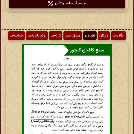
محاسبهٔ بسامد واژگان
اطّلاعات
واژگان
تصاویر
مشق شعر
ترانه‌ها
روند بازدیدها
حاشیه‌ها
منبع کاغذی گنجور