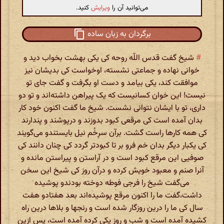
می‌توانید آن را
ویرایش
کنید.
برگردان به زبان ساده
#
شیخ گفت قدس اللّه روحه کی یکی بهشت بخواب دید و
خوانی نهاده و جماعتی نشسته، اوخواست کی بدیشان نیز
موافقت کند، یکی بیامد و دست او بگرفت و گفت جای تو
نیست! این خوان کسانیست که یک پیراهن داشته‌اند و تو دو
داری، تو با ایشان نتوانی نشست. شیخ ما گفت اکنون خود کار
بدان آمده است کی مرقعی کبود بدوزند و درپوشند و پندارند
کی همه کارها راست گشت. برآن سرِخُم نیل بایستندو می‌گویند
کی یکبار دیگر بدان خم فرو بر تا کبودتر گردد کی چنان دانند کی
صوفیی این مرقع کبود است و در آراستن و پیراستن مانده و
آنرا صنم و معبود خویش کرده و درآن روز کی شیخ این سخن
می‌گفت شیخ را فرجی فوطه دوخته بودندو پوشیده
داشت،گفت ما را اکنون مرقع پوشیده‌اند بعد هفتادو هفت
سال کی ما را درین روزگار شده است و رنجها و بلاها درین راه
کشیده آمده است و شب و روز یکی کرده آمده است، پس ازین