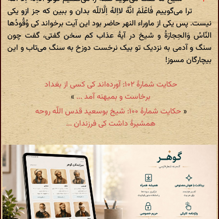
ترا می‌گوییم فَاعْلَمْ انَّهُ لااِلهُ اِلَّاللّه بدان و ببین که جز ازو یکی
نیست. پس یکی از ماوراء النهر حاضر بود این آیت برخواند کی وُقُودُها
النّاسُ وَالحِجارَةُ و شیخ در آیۀ عذاب کم سخن گفتی، گفت چون
سنگ و آدمی به نزدیک تو بیک نرخست دوزخ به سنگ می‌تاب و این
بیچارگان مسوز!
حکایت شمارهٔ ۱۰۲: آورده‌اند کی کسی از بغداد
برخاست و بمیهنه آمد ...
»
«
حکایت شمارهٔ ۱۰۰: شیخ بوسعید قدس اللّه روحه
همشیرۀ داشت کی فرزندان ...