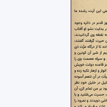
در معنی این آیت، رشده ما
ز قدم در دائره وجود
 بدایت نشو او آفتاب
 نقطه وی گردانیدند،
 حیرت گرفتند گفتند:
 تا از درگاه عزّت ذی
یم از شرر آن کونین و
 و سپاه عصمت وی را
 جز قاعده دولت خویش
ر و ازهار تکیه زده و
یأت در آن تنعم آسوده
یل در خلیل خود نظر
د بر من تمام کن، آن
 حسرت می‌غلتید و با
ی دویدند و نمرود را
لتد و فریاد می‌کند و