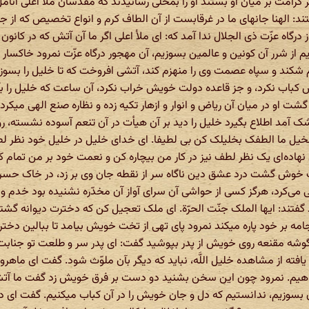
ر کرامت بر میان او بستند او را بمحلی رسانیدند که مقدّسان ملأ اعلی ان
ند: الهنا جانهای ما در غرقابست از آن الطاف کرم و انواع تخصیص که از 
از درگاه عزّت ذی الجلال ندا آمد که: ای ملأ اعلی اگر ما آن آتش که در کانو
ریم از شرر آن کونین و عالمین بسوزیم، آن مهجور درگاه عزّت نمرود خاکس
شکند و سپاه عصمت وی را منهزم کند، آتشی افروخت که تا خلیل را بسوز
ش کباب نکرد، و جز قاعده دولت خویش خراب نکرد، آن ساعت که خلیل را ب
شت او در میان آن ریاض و انوار و ازهار تکیه زده و نظاره صنع الهی میکرد 
شک آمد اطلاع بگیرد خلیل را دید بر آن هیأت در آن تنعم آسوده نشسته،
الخیل ما الطفک بخلیلک کن بی لطیفا. ای خدای خلیل در خلیل خود نظر ل
هاده‌ای یک نظر لطف نیز در کار من بیچاره کن و نعمت خود بر من تمام کن،
 خوش گشت درد عشق دین ناگاه سر از نقطه جان وی بر زد، در خاک حسرت 
می‌کرد، هرگز کسی از حواشی آن سرای آواز آن مخدّره نشنیده بود خدم و
د گفتند: ایها الملک جنّت الحرّة. ای ملک تعجیل کن که دخترت دیوانه گشت
جامه بر خود پاره میکند نمرود پای تهی از تخت خویش بیامد تا ببالین دختر،
ه مقنعه روی خویش از پدر بپوشید گفت: ای پدر سر و طلعت تو جنابت ک
فته از مشاهده خلیل اللَّه، نباید که دیگر بآن ملوّث شود. گفت ای ماهروی 
هیم. نمرود چون این سخن بشنید دو دست بر فرق خویش زد گفت ما آتشی
آن بسوزیم، ندانستیم که دل و جان خویش را در آن کباب میکنیم. گفت ای دخ