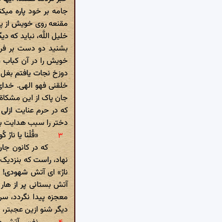
جامه بر خود پاره میک
مقنعه روی خویش از پد
خلیل اللَّه، نباید که
بشنید دو دست بر فرق
خویش را در آن کباب می
دوزخ نجات یافتم بغل آ
خلقنی فهو الهی. خدا
جان پاک از این مشکاة 
که در حرم عنایت ازلی
دختر را سبب هدایت بود و پدر
«قُلْنا یا نا
که در کانون جا
نهاد، راست که بنزدیک 
نارُ» ای آتش شهودی! «
آتش بستانی پر از هار و
معجزه پیدا نگردد، سر
دیگر شنو ازین عجبتر،