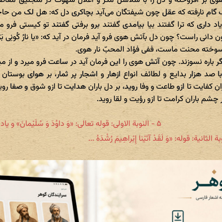
 بر افروخته و دل را با سلاسل مکر و اغلال شهوت در منجنیق معاص
ک گام نارفته که عقل چون شیفتگان می‌آید بچاکری دل که: هل لک من ح
یاد داری که ترا گفتند بیا بیامدی گفتند برو برفتی گفتند تو کیستی فرو م
دانی راست؟ چون دل بآتش هوی فرو آید فرمان در آید که: «یا نارُ کُونِی بَ
سوخته محنت ماست، ففی فؤاد المحبّ نار هوی.
ر باره نسوزند. چون آتش هوی را این فرمان آید در ساعت فرو میرد و از م
 صد هزار بدایع و لطائف انواع ازهار و اشجار پر ثمار، بر هوای بوستا
ان کفایت تا ازو طاعت و وفا روید، بر دل باران هدایت تا ازو شوق و صفا روی
بر چشم باران کرامت تا ازو رؤیت و لقا روید.
۵ - النوبة الاولى: قوله تعالی: «وَ داوُدَ وَ سُلَیْمانَ» و یاد کن ...