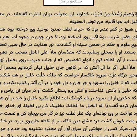
یْنا إِبْراهِیمَ رُشْدَهُ مِنْ قَبْلُ»، خداوند ان معرفت بزبان اشارت گفته‌اند، 
ل ابداعها قالبه، من تجلی الحقیقة.
ل هنوز در کتم عدم بود که خیاط لطف صدره توحید وی دوخته بود، هنو
یلور فضل شربت نوشاگین وی آمیخته بود، لا جرم چون در وجود آمد هم در
بیع علوم و حکم در صحن سینه او گشادند، نور هدایت در حال صبی تحفه
 بستند او را بمحلی رسانیدند که مقدّسان ملأ اعلی انامل تعجب در دهن
قابست از آن الطاف کرم و انواع تخصیص که از جناب جبروت روی بخلیل نهاده،
 ملأ اعلی اگر ما آن آتش که در کانون جان خلیل نهان کرده‌ایم بصحرا آر
هجور درگاه عزّت نمرود خاکسار خواست که ملک خلّت خلیل بر هم شکند
خت که تا خلیل را بسوزد و جز جان و دل خود را در آن آتش کباب نکرد، و
 خلیل را بآتش انداختند و آتش برو بستان گشت او در میان آن ریاض و انوا
که دختری از آن نمرود بر بام کوشک آمد اطلاع بگیرد خلیل را دید بر آن ه
ن کرده گفت یا اله الخیل ما الطفک بخلیلک کن بی لطیفا. ای خدای خل
 نواخت بر وی نهاده‌ای یک نظر لطف نیز در کار من بیچاره کن و نعمت خو
لیل وقت خوش گشت درد عشق دین ناگاه سر از نقطه جان وی بر زد، در خاک
رد، هرگز کسی از حواشی آن سرای آواز آن مخدّره نشنیده بود خدم و حواش
 الملک جنّت الحرّة. ای ملک تعجیل کن که دخترت دیوانه گشته در خاک می‌غ