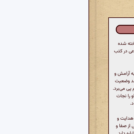
خته شده
وعی در کتب
به آرامش و
اهد وضعیت
پی می‌برد.
و را نجات
د.
 هدایت و
از صفا و
ره دارد.