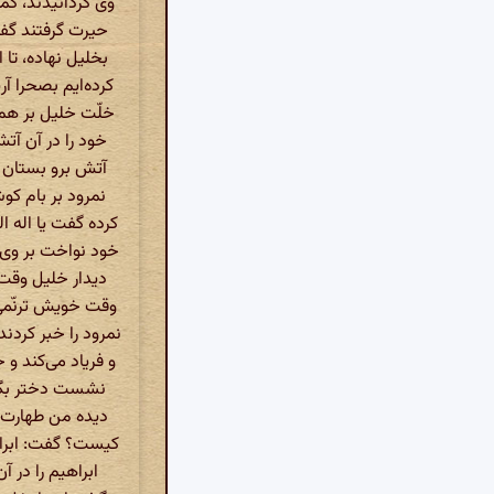
وی گردانیدند، کم
حیرت گرفتند گفت
بخلیل نهاده، تا 
کرده‌ایم بصحرا آ
خلّت خلیل بر هم 
خود را در آن آت
آتش برو بستان گ
نمرود بر بام کو
کرده گفت یا اله 
خود نواخت بر وی ن
دیدار خلیل وقت
وقت خویش ترنّمی 
نمرود را خبر کردن
و فریاد می‌کند و 
نشست دختر بگوش
دیده من طهارت یا
کیست؟ گفت: ابرا
ابراهیم را در 