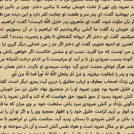
ند نمرود پای تهی از تخت خویش بیامد تا ببالین دختر، چون بر بالین
ر بپوشید گفت: ای پدر سر و طلعت تو جنابت کفر دارد و این دیده من طه
 دیگر بآن ملوّث شود. گفت ای ماهروی پدر خلیل اللَّه کیست؟ گفت: ابراهی
 خویش زد گفت ما آتشی برافروختیم که ابراهیم را در آن بسوزیم، ند
کنیم. گفت ای دختر اگر دیوانه گشته‌ای تا بغل و زنجیرت ببندند؟ گفت 
هنین تو اندوه نخورم، گفت ای دختر اگر جز ز من خدایی دیگر گیری ترا 
ی من اوست که مرا آفرید، نسب تو و مشتی خاکست اگر خواهی بکش و ا
آلوده بنسب نمرودی بل تا بر آید، او مرغیست تا بر کدام درخت آشیانه می‌
 شد هرگز غوغای محنت ابدی گرد دولت سرمدی او نگردد. دختر همان نظار
 را شقاوت بیفزود. وَ مَنْ لَمْ یَجْعَلِ اللَّهُ لَهُ نُوراً فَما لَهُ مِنْ نُورٍ.
رُ کُونِی بَرْداً» اصحاب معارف و ارباب حقایق را درین آیت رمزی دیگر است، 
ن خلیل تعبیه بود چون نمرود او را در منجنیق نهاد خلیل نیز سرّ خو
آتش نمرود رسید از سوز شهود حق خواست که آه کند و آتش نمرود را تباه 
کُونِی بَرْداً» بر آتش نمرودی سرد باش سلطنت خود بر وی مران که ما قضا
 انوار بر آریم کرامت خلیل خود را و اظهار معجزه وی را و اگر تو آن را تب
د باش بر آتش نمرودی تا بستان پدید آید، سلامت باش بر ابراهیم تا مع
 نفس تو بر مثال نمرود است و هواء نفس آتش است و آن دل سوخته تو 