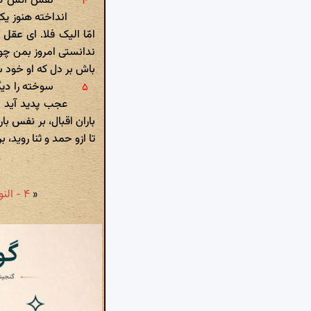
نفس آتش هوی
انداخته هنوز ی
امّا الیک فلا. ای عقل 
ندانستی امروز بمن چون 
باش بر دل که او خود 
سوخته را دیگ
عجب پدید آید با
باران اقبال، بر نفس بار
تا ازو حمد و ثنا روید، 
«
۴ - النوبة الثانیة: قوله: «وَ لَقَدْ آتَیْنا إِبْراهِیمَ رُشْدَهُ ...