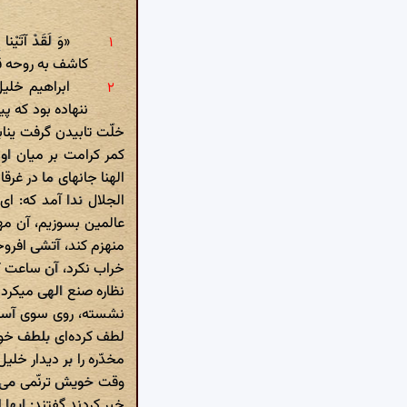
«وَ لَقَدْ آتَ
کاشف به روحه قب
ابراهیم خلی
ننهاده بود که پ
خلّت تابیدن گرفت ینا
کمر کرامت بر میان او
الهنا جانهای ما در غر
الجلال ندا آمد که: ای
عالمین بسوزیم، آن م
منهزم کند، آتشی افرو
خراب نکرد، آن ساعت که
نظاره صنع الهی میکرد 
نشسته، روی سوی آسما
لطف کرده‌ای بلطف خود
مخدّره را بر دیدار خ
وقت خویش ترنّمی می‌ک
خبر کردند گفتند: ایها