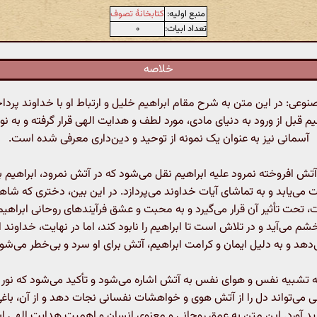
منبع اولیه:
کتابخانهٔ تصوف
تعداد ابیات:
۰
خلاصه
عی: در این متن به شرح مقام ابراهیم خلیل و ارتباط او با خداوند پردا
م قبل از ورود به دنیای مادی، مورد لطف و هدایت الهی قرار گرفته و به ن
آسمانی نیز به عنوان یک نمونه از توحید و دین‌داری معرفی شده است.
آتش افروخته نمرود علیه ابراهیم نقل می‌شود که در آتش نمرود، ابراهیم 
می‌یابد و به تماشای آیات خداوند می‌پردازد. در این بین، دختری که ش
، تحت تأثیر آن قرار می‌گیرد و به محبت و عشق فرآیندهای روحانی ابراهیم 
شم می‌آید و در تلاش است تا ابراهیم را نابود کند، اما در نهایت، خداوند ا
دهد و به دلیل ایمان و کرامت ابراهیم، آتش برای او سرد و بی‌خطر می‌شو
 به تشبیه نفس و هوای نفس به آتش اشاره می‌شود و تأکید می‌شود که نور
 می‌تواند دل را از آتش هوی و خواهشات نفسانی نجات دهد و از آن، باغی 
د آورد. این متن به عمق روحانی و معنوی انسان و اهمیت هدایت الهی اشا