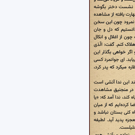
 او نشست دختر بگوشه
ارت یافته از مشاهده
م. نمرود چون این سخن
انستیم که دل و جان
چون از اغلال و انکال
هلاک کنم. گفت: الّذی
گر خواهی بگذار این
یابد. ای جوانمرد کسی
ه میکرد که پدر کرد،
گفتند این ندا آتشی است
یش در منجنیق مشاهدت
کند، ندا آمد که: «یا
 کرده‌ایم که از میان
اه کنی‌ بستان نباشد و
جزه پدید آید. لطیفه
خلیلست.