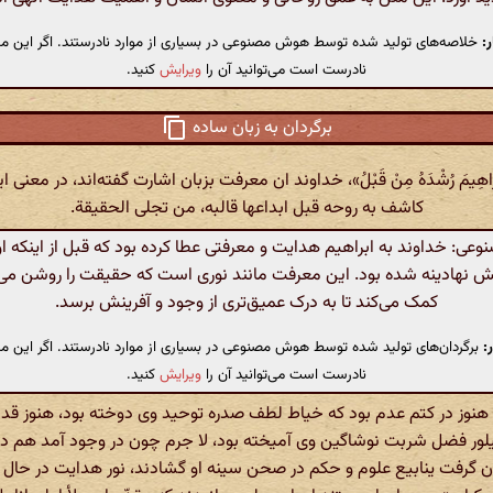
:
خلاصه‌های تولید شده توسط هوش مصنوعی در بسیاری از موارد نادرستند. اگر این مت
نادرست است می‌توانید آن را
ویرایش
کنید.
برگردان به زبان ساده
ا إِبْراهِیمَ رُشْدَهُ مِنْ قَبْلُ»، خداوند ان معرفت بزبان اشارت گفته‌اند، در معن
کاشف به روحه قبل ابداعها قالبه، من تجلی الحقیقة.
ی: خداوند به ابراهیم هدایت و معرفتی عطا کرده بود که قبل از اینکه او
لش نهادینه شده بود. این معرفت مانند نوری است که حقیقت را روشن می‌ک
کمک می‌کند تا به درک عمیق‌تری از وجود و آفرینش برسد.
:
برگردان‌های تولید شده توسط هوش مصنوعی در بسیاری از موارد نادرستند. اگر این مت
نادرست است می‌توانید آن را
ویرایش
کنید.
هنوز در کتم عدم بود که خیاط لطف صدره توحید وی دوخته بود، هنوز قدم
پیلور فضل شربت نوشاگین وی آمیخته بود، لا جرم چون در وجود آمد هم در
دن گرفت ینابیع علوم و حکم در صحن سینه او گشادند، نور هدایت در حال