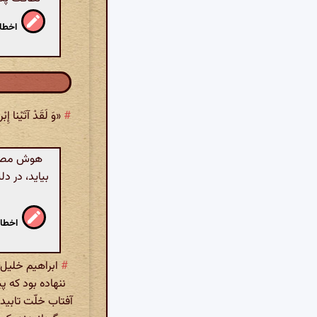
اخطار
#
«وَ لَقَدْ آتَیْن
هوش مصنوع
بیاید، در د
اخطار
#
ابراهیم خلیل 
ننهاده بود که 
آفتاب خلّت تابی