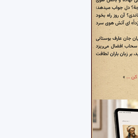
ی نهاده و بآتش هوی
اجة؟ دل جواب میدهد:
اندی؟ آن روز راه بخود
رْداً» ای آتش هوی سرد
یان جان عارف بوستانی
ن سحاب افضال می‌ریزد
د، بر زبان باران لطافت
»