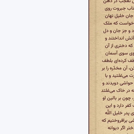
امل تعجب در دهن
جناب جبروت روی
ن جان خلیل نهان
ار خواست که ملک
د و جز جان و دل
آتش انداختند و
که دختری از آن
 روی سوی آسمان
طف کرده‌ای بلطف
 آن مخدّره را بر
می‌غلتید و با
 حواشی دویدند و
ه در خاک می‌غلتد
 چون بر بالین او
فر دارد و این
پدر خلیل اللَّه
 برافروختیم که
تر اگر دیوانه