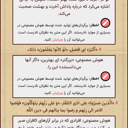
اشاره می‌کرد که درباره پاداش آخرت و بهشت صحبت
می‌کند.
اخطار:
برگردان‌های تولید شده توسط هوش مصنوعی در
بسیاری از موارد نادرستند. اگر این متن به نظرتان نادرست است
می‌توانید آن را
ویرایش
کنید.
#
«أَکْبَرُ» ای افضل، «لَوْ کانُوا یَعْلَمُونَ» ذلک.
هوش مصنوعی: «بزرگتر» ای بهترین، «اگر آنها
می‌دانستند» این را.
اخطار:
برگردان‌های تولید شده توسط هوش مصنوعی در
بسیاری از موارد نادرستند. اگر این متن به نظرتان نادرست است
می‌توانید آن را
ویرایش
کنید.
#
«الَّذِینَ صَبَرُوا» علی اذی الکفّار، «وَ عَلی‌ رَبِّهِمْ یَتَوَکَّلُونَ» فوّضوا
الامر الی ربّهم و رضوا بما ینالهم فی دین اللَّه.
هوش مصنوعی: افرادی که در برابر آزارهای کافران صبر
می‌کنند و بر پروردگار خود تکیه می‌زنند، امور خود را به