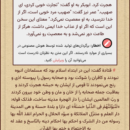
هجرت کرد. ابوبکر به او گفت: "تجارت خوبی کردی، ای
صهیب." عمر نیز گفت: "صهیب مرد خوبی است، اگر از
خدا نترسید، به او معصیت نمی‌کرد." معنای این سخن
این است که اگر او از عذاب خدا ایمنی داشت، هرگز از
طاعت دور نمی‌شد و به معصیت رو نمی‌آورد.
اخطار:
برگردان‌های تولید شده توسط هوش مصنوعی در
بسیاری از موارد نادرستند. اگر این متن به نظرتان نادرست است
می‌توانید آن را
ویرایش
کنید.
#
قتادة گفت: این در ابتداء اسلام بود که مسلمانان انبوه
نبودند و کافران را شوکت بود و صحابه رسول را پیوسته اذی و
رنج می‌نمودند تا قومی از ایشان به حبشه هجرت کردند و
بعاقبت جمله صحابه را از خان و مان و وطن خود بیرون کردند
و ربّ العالمین ایشان را دار الهجرة مدینه ساخت، فذلک قوله:
«لَنُبَوِّئَنَّهُمْ فِی الدُّنْیا حَسَنَةً» ای دارا و بلدة حسنة و هی المدینة
دار العلم و متنزّل الملائکة و مبوّء الحلال و الحرام انقذ اللَّه بها
رسوله من دار الشرک و احکم بها احکام دینه بالنّاسخ و عقد له
به الاجتماع و ختم بها القرآن.