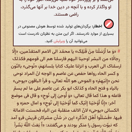
او واگذار کرده و با آنچه در دین خدا بر آنها می‌گذرد،
راضی هستند.
اخطار:
برگردان‌های تولید شده توسط هوش مصنوعی در
بسیاری از موارد نادرستند. اگر این متن به نظرتان نادرست است
می‌توانید آن را
ویرایش
کنید.
#
«وَ ما أَرْسَلْنا مِنْ قَبْلِکَ» یا محمّد الی الامم المتقدّمین، «إِلَّا
رِجالًا» من البشر اوحینا الیهم فارسلنا هم الی قومهم فکذلک
ارسلناک الی العرب و انزلنا علیک کتابا بلسانهم، «نُوحِی» بالنّون
و کسر الحاء رواها حفص عن عاصم و الوجه انّ المراد نوحی
نحن «إِلَیْهِمْ» و الموحی هو اللَّه تعالی، و قرأ الباقون «یوحی»
بالیاء و فتح الحاء و کذلک ابو بکر عن عاصم علی ما لم یسمّ
فاعله و هذا کما قال تعالی: «وَ أُوحِیَ إِلی‌ نُوحٍ» و قال فی موضع
آخر: «إِنَّا أَوْحَیْنا إِلَیْکَ کَما أَوْحَیْنا إِلی‌ نُوحٍ» و امال حمزه و
الکسائی «یوحی» لانّ الالف منقلبة عن الیاء فحسنت الامالة
فیها. «فَسْئَلُوا أَهْلَ الذِّکْرِ» این در شأن مشرکان قریش فرو آمد
که نبوّت رسول را منکر بودند و می‌گفتند: «أَ بَعَثَ اللَّهُ بَشَراً