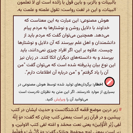
بالبینات و بالزبر، و باین قول با زائده است ای لا تعلمون
البینات، و این در لغت رواست: تقول علمته و علمت به.
هوش مصنوعی: این عبارت به این معناست که
خداوند با دلایل روشن و نوشتارها به مردم پیام
می‌دهد. همچنین می‌توان گفت که مردم باید از
دانشمندان و اهل علم بپرسند که آن دلایل و نوشتارها
چیست. علاوه بر این، اگر افراد چیزی نمی‌دانند، باید
بپرسند و به دانسته‌های دیگران اتکا کنند. در زبان نیز
این نوع بیان پذیرفته شده است که می‌توان گفت "من
آن را یاد گرفتم" و "من درباره‌ آن اطلاعات دارم".
اخطار:
برگردان‌های تولید شده توسط هوش مصنوعی در
بسیاری از موارد نادرستند. اگر این متن به نظرتان نادرست است
می‌توانید آن را
ویرایش
کنید.
#
زبر درین موضع قصّه گذشتگانست و حدیث ایشان در کتب
پیشین و در قرآن زبر است بمعنی کتب چنان که گفت: «وَ إِنَّهُ
لَفِی زُبُرِ الْأَوَّلِینَ» یعنی نعت محمّد و امّته لفی کتب الاولین، و
زبر است بمعنی لوح محفوظ چنانک گفت: «وَ کُلُّ شَیْ‌ءٍ فَعَلُوهُ