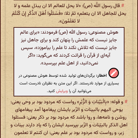
#
قال رسول اللَّه (ص): «لا یحل للعالم الا ان یبذل علمه و لا
یحل للجاهل الا ان یتعلم» ثمّ تلا: «فَسْئَلُوا أَهْلَ الذِّکْرِ إِنْ کُنْتُمْ
لا تَعْلَمُونَ».
هوش مصنوعی: رسول الله (ص) فرمودند: «برای عالم
جایز نیست که علمش را پنهان کند و برای جاهل نیز
جایز نیست که تلاش نکند تا علم را بیاموزد»، سپس
آیه‌ای از قرآن را قرائت کردند که می‌گوید: «اگر
نمی‌دانید، از اهل علم بپرسید».
اخطار:
برگردان‌های تولید شده توسط هوش مصنوعی در
بسیاری از موارد نادرستند. اگر این متن به نظرتان نادرست است
می‌توانید آن را
ویرایش
کنید.
#
و قوله: «بِالْبَیِّناتِ وَ الزُّبُرِ» رواست که مردود بود بر وحی یعنی:
یوحی الیهم بالبینات و الزّبر بایشان پیغامها آمد پیغامهای
روشن و نامه‌ها، و روا باشد که مردود بود بر ذکر یعنی: فسئلوا
اهل الذکر بالبیّنات و الزّبر بپرسید ایشان را که یاد دارند بینات و
زبر، و رواست که مردود بود بر علم یعنی: ان کنتم لا تعلمون