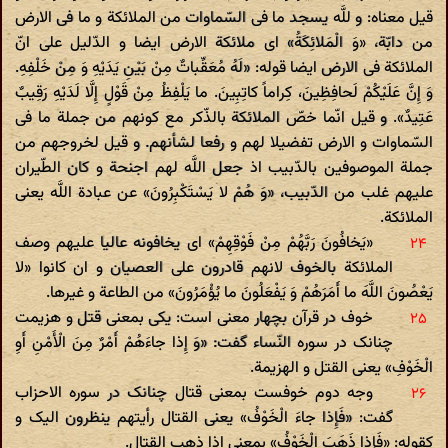
قیل معناه: و للَّه یسجد ما فی السّماوات من الملائکة و ما فی الارض
من دابّة، «وَ الْمَلائِکَةُ» ای ملائکة الارض ایضا و الدّلیل علی انّ
الملائکة فی الارض ایضا قوله: «لَهُ مُعَقِّباتٌ مِنْ بَیْنِ یَدَیْهِ وَ مِنْ خَلْفِهِ.
وَ إِنَّ عَلَیْکُمْ لَحافِظِینَ، کِراماً کاتِبِینَ. ما یَلْفِظُ مِنْ قَوْلٍ إِلَّا لَدَیْهِ رَقِیبٌ
عَتِیدٌ». و قیل انّما خصّ الملائکة بالذّکر مع کونهم من جملة ما فی
السّماوات و الارض تفضیلا لهم و رفعا لشأنهم. و قیل لخروجهم من
جملة الموصوفین بالدّبیب اذ جعل اللَّه لهم اجنحة و کان الطّیران
علیهم غلب من الدّبیب، «وَ هُمْ لا یَسْتَکْبِرُونَ» عن عبادة اللَّه یعنی
الملائکة.
«یَخافُونَ رَبَّهُمْ مِنْ فَوْقِهِمْ» ای یخافونه عالیا علیهم وصف
الملائکة بالخوف لانهم قادرون علی العصیان و ان کانوا «لا
یَعْصُونَ اللَّهَ ما أَمَرَهُمْ وَ یَفْعَلُونَ ما یُؤْمَرُونَ» من الطاعة و غیرها.
خوف در قرآن بچهار معنی است: یکی بمعنی قتل و هزیمت
چنانک در سوره النّساء گفت: «وَ إِذا جاءَهُمْ أَمْرٌ مِنَ الْأَمْنِ أَوِ
الْخَوْفِ» یعنی القتل و الهزیمة.
وجه دوم خوفست بمعنی قتال چنانک در سوره الاحزاب
گفت: «فَإِذا جاءَ الْخَوْفُ» یعنی القتال رأیتهم ینظرون الیک و
کقوله: «فَإِذا ذَهَبَ الْخَوْفُ» بمعنی اذا ذهب القتال.