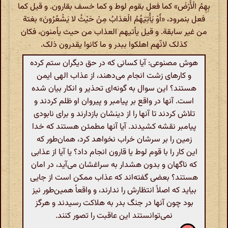
بِهِمُ الْأَرْضَ» کما فعل بقوم لوط و کما خسف بقارون. و قیل کما
فعل بنمرود، «أَوْ یَأْتِیَهُمُ الْعَذابُ مِنْ حَیْثُ لا یَشْعُرُونَ» بغتة
من غیر سابقة. و قیل یأتیهم العذاب من حیث یأمنون، فکان
کذلک لانّهم اهلکوا ببدر و ما کانوا یقدرون ذلک.
هوش مصنوعی: آیا کسانی که در حق دیگران ستم‌ کرده
و کارهای زشت انجام می‌دهند، از عذاب الهی ایمن
هستند؟ این سوال به گونه‌ای تحذیر و انکار بیان شده
است. آنها در واقع بر پیامبر و پیروان او ظلم کردند و
تلاش کردند تا آنها را از دینشان بازدارند و برای نابودی
پیامبر نقشه کشیدند. آیا آنها مطمئن هستند که خدا
زمین را بر سرشان خراب نخواهد کرد، همان‌طور که
این کار را با قوم لوط یا قارون انجام داد؟ یا آیا از عذابی
که ناگهان و بدون هشدار به سراغشان می‌آید، در امان
هستند؟ بعضی گفته‌اند که عذاب ممکن است از جایی
بیاید که اصلاً انتظارش را ندارند، و واقعاً همین‌طور نیز
بود چون آنها در جنگ بدر به هلاکت رسیدند و هرگز
نمی‌توانستند این عاقبت را تصور کنند.