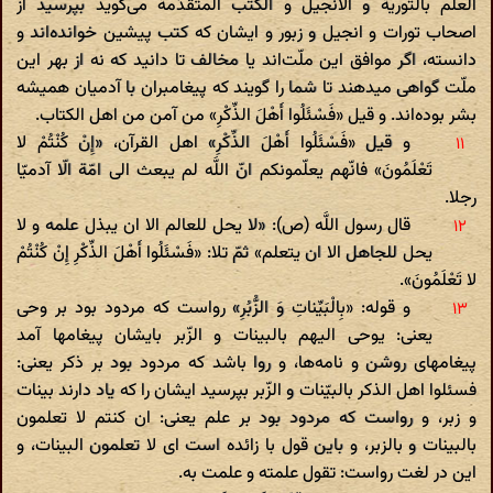
العلم بالتوریة و الانجیل‌ و الکتب المتقدّمة می‌گوید بپرسید از
اصحاب تورات و انجیل و زبور و ایشان که کتب پیشین خوانده‌اند و
دانسته، اگر موافق این ملّت‌اند یا مخالف تا دانید که نه از بهر این
ملّت گواهی میدهند تا شما را گویند که پیغامبران با آدمیان همیشه
بشر بوده‌اند. و قیل «فَسْئَلُوا أَهْلَ الذِّکْرِ» من آمن من اهل الکتاب.
و قیل «فَسْئَلُوا أَهْلَ الذِّکْرِ» اهل القرآن، «إِنْ کُنْتُمْ لا
تَعْلَمُونَ» فانّهم یعلّمونکم انّ اللَّه لم یبعث الی امّة الّا آدمیّا
رجلا.
قال رسول اللَّه (ص): «لا یحل للعالم الا ان یبذل علمه و لا
یحل للجاهل الا ان یتعلم» ثمّ تلا: «فَسْئَلُوا أَهْلَ الذِّکْرِ إِنْ کُنْتُمْ
لا تَعْلَمُونَ».
و قوله: «بِالْبَیِّناتِ وَ الزُّبُرِ» رواست که مردود بود بر وحی
یعنی: یوحی الیهم بالبینات و الزّبر بایشان پیغامها آمد
پیغامهای روشن و نامه‌ها، و روا باشد که مردود بود بر ذکر یعنی:
فسئلوا اهل الذکر بالبیّنات و الزّبر بپرسید ایشان را که یاد دارند بینات
و زبر، و رواست که مردود بود بر علم یعنی: ان کنتم لا تعلمون
بالبینات و بالزبر، و باین قول با زائده است ای لا تعلمون البینات، و
این در لغت رواست: تقول علمته و علمت به.