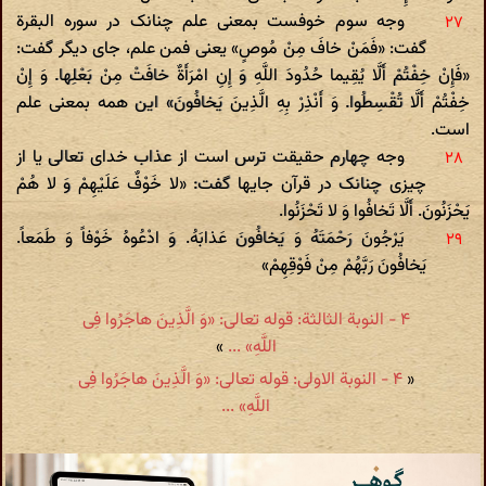
وجه سوم خوفست بمعنی علم چنانک در سوره البقرة
گفت: «فَمَنْ خافَ مِنْ مُوصٍ» یعنی فمن علم، جای دیگر گفت:
«فَإِنْ خِفْتُمْ أَلَّا یُقِیما حُدُودَ اللَّهِ وَ إِنِ امْرَأَةٌ خافَتْ مِنْ بَعْلِها. وَ إِنْ
خِفْتُمْ أَلَّا تُقْسِطُوا. وَ أَنْذِرْ بِهِ الَّذِینَ یَخافُونَ» این همه بمعنی علم
است.
وجه چهارم حقیقت ترس است از عذاب خدای تعالی یا از
چیزی چنانک در قرآن جایها گفت: «لا خَوْفٌ عَلَیْهِمْ وَ لا هُمْ
یَحْزَنُونَ. أَلَّا تَخافُوا وَ لا تَحْزَنُوا.
یَرْجُونَ رَحْمَتَهُ وَ یَخافُونَ عَذابَهُ. وَ ادْعُوهُ خَوْفاً وَ طَمَعاً.
یَخافُونَ رَبَّهُمْ مِنْ فَوْقِهِمْ»
۴ - النوبة الثالثة: قوله تعالی: «وَ الَّذِینَ هاجَرُوا فِی
اللَّهِ» ...
»
«
۴ - النوبة الاولى: قوله تعالی: «وَ الَّذِینَ هاجَرُوا فِی
اللَّهِ» ...