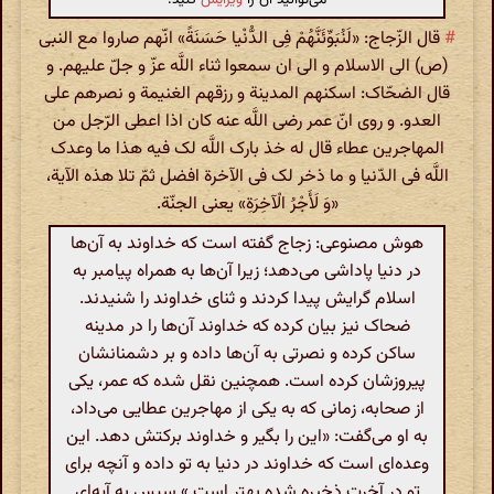
#
قال الزّجاج: «لَنُبَوِّئَنَّهُمْ فِی الدُّنْیا حَسَنَةً» انّهم صاروا مع النبی
(ص) الی الاسلام و الی ان سمعوا ثناء اللَّه عزّ و جلّ علیهم. و
قال الضحّاک: اسکنهم المدینة و رزقهم الغنیمة و نصرهم علی
العدو. و روی انّ عمر رضی اللَّه عنه کان اذا اعطی الرّجل من
المهاجرین عطاء قال له خذ بارک اللَّه لک فیه هذا ما وعدک
اللَّه فی الدّنیا و ما ذخر لک فی الآخرة افضل ثمّ تلا هذه الآیة،
«وَ لَأَجْرُ الْآخِرَةِ» یعنی الجنّة.
هوش مصنوعی: زجاج گفته است که خداوند به آن‌ها
در دنیا پاداشی می‌دهد؛ زیرا آن‌ها به همراه پیامبر به
اسلام گرایش پیدا کردند و ثنای خداوند را شنیدند.
ضحاک نیز بیان کرده که خداوند آن‌ها را در مدینه
ساکن کرده و نصرتی به آن‌ها داده و بر دشمنانشان
پیروزشان کرده است. همچنین نقل شده که عمر، یکی
از صحابه، زمانی که به یکی از مهاجرین عطایی می‌داد،
به او می‌گفت: «این را بگیر و خداوند برکتش دهد. این
وعده‌ای است که خداوند در دنیا به تو داده و آنچه برای
تو در آخرت ذخیره شده بهتر است.» سپس به آیه‌ای