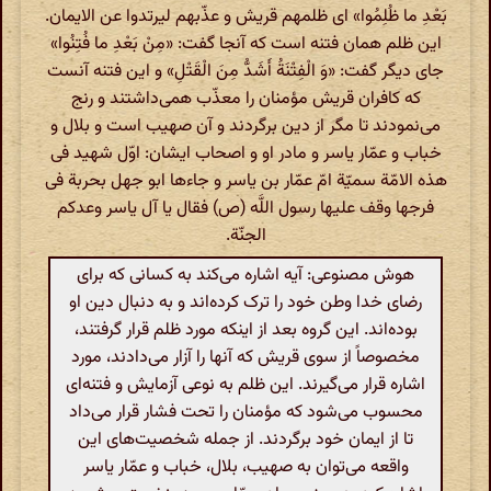
بَعْدِ ما ظُلِمُوا» ای ظلمهم قریش و عذّبهم لیرتدوا عن الایمان.
این ظلم همان فتنه است که آنجا گفت: «مِنْ بَعْدِ ما فُتِنُوا»
جای دیگر گفت: «وَ الْفِتْنَةُ أَشَدُّ مِنَ الْقَتْلِ» و این فتنه آنست
که کافران قریش مؤمنان را معذّب همی‌داشتند و رنج
می‌نمودند تا مگر از دین برگردند و آن صهیب است و بلال و
خباب و عمّار یاسر و مادر او و اصحاب ایشان: اوّل شهید فی
هذه الامّة سمیّة امّ عمّار بن یاسر و جاءها ابو جهل بحربة فی
فرجها وقف علیها رسول اللَّه (ص) فقال یا آل یاسر وعدکم
الجنّة.
هوش مصنوعی: آیه اشاره می‌کند به کسانی که برای
رضای خدا وطن خود را ترک کرده‌اند و به دنبال دین او
بوده‌اند. این گروه بعد از اینکه مورد ظلم قرار گرفتند،
مخصوصاً از سوی قریش که آنها را آزار می‌دادند، مورد
اشاره قرار می‌گیرند. این ظلم به نوعی آزمایش و فتنه‌ای
محسوب می‌شود که مؤمنان را تحت فشار قرار می‌داد
تا از ایمان خود برگردند. از جمله شخصیت‌های این
واقعه می‌توان به صهیب، بلال، خباب و عمّار یاسر