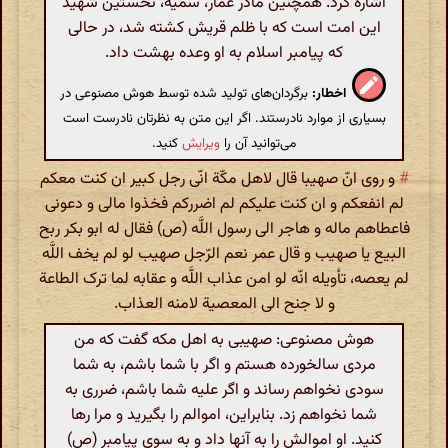
اشاره کرد. همچنین مادر عمّار، سمیه، نخستین شهید
این امت است که با ظلم قریش کشته شد، در حالی
که پیامبر اسلام به او وعده بهشت داد.
اخطار:
برگردان‌های تولید شده توسط هوش مصنوعی در
بسیاری از موارد نادرستند. اگر این متن به نظرتان نادرست است
می‌توانید آن را
ویرایش
کنید.
#
و روی انّ صهیبا قال لاهل مکّة انّی رجل کبیر ان کنت معکم
لم انفعکم و ان کنت علیکم لم اضررکم فخذوا مالی و دعونی
فاعطاهم ماله و هاجر الی رسول اللَّه (ص) فقال له ابو بکر ربح
البیع یا صهیب و قال عمر نعم الرّجل صهیب لو لم یخف اللَّه
لم یعصه، تأویله انّه لو امن عذاب اللَّه و عقابه لما ترک الطاعة
و لا جنح الی المعصیة لامنه العذاب.
هوش مصنوعی: صهیبی به اهل مکه گفت که من
مردی سالخورده هستم و اگر با شما باشم، به شما
سودی نخواهم رساند و اگر علیه شما باشم، ضرری به
شما نخواهم زد. بنابراین، اموالم را بگیرید و مرا رها
کنید. او اموالش را به آنها داد و به سوی پیامبر (ص)