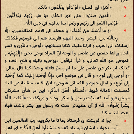
یعنی الجنّة.
«أَکْبَرُ» ای افضل، «لَوْ کانُوا یَعْلَمُونَ» ذلک.
«الَّذِینَ صَبَرُوا» علی اذی الکفّار، «وَ عَلی‌ رَبِّهِمْ یَتَوَکَّلُونَ»
فوّضوا الامر الی ربّهم و رضوا بما ینالهم فی دین اللَّه.
«وَ ما أَرْسَلْنا مِنْ قَبْلِکَ» یا محمّد الی الامم المتقدّمین، «إِلَّا
رِجالًا» من البشر اوحینا الیهم فارسلنا هم الی قومهم فکذلک
ارسلناک الی العرب و انزلنا علیک کتابا بلسانهم، «نُوحِی» بالنّون و کسر
الحاء رواها حفص عن عاصم و الوجه انّ المراد نوحی نحن «إِلَیْهِمْ» و
الموحی هو اللَّه تعالی، و قرأ الباقون «یوحی» بالیاء و فتح الحاء و
کذلک ابو بکر عن عاصم علی ما لم یسمّ فاعله و هذا کما قال تعالی:
«وَ أُوحِیَ إِلی‌ نُوحٍ» و قال فی موضع آخر: «إِنَّا أَوْحَیْنا إِلَیْکَ کَما أَوْحَیْنا
إِلی‌ نُوحٍ» و امال حمزه و الکسائی «یوحی» لانّ الالف منقلبة عن الیاء
فحسنت الامالة فیها. «فَسْئَلُوا أَهْلَ الذِّکْرِ» این در شأن مشرکان
قریش فرو آمد که نبوّت رسول را منکر بودند و می‌گفتند: «أَ بَعَثَ اللَّهُ
بَشَراً رَسُولًا» اللَّه از آن عظیم‌تر است که رسول وی بشر باشد، فهلا
بعث الینا ملکا؟
چرا نه فریشته‌ای فرستاد بما تا ما بگرویم، ربّ العالمین این
آیت بجواب ایشان فرستاد گفت: «فَسْئَلُوا أَهْلَ الذِّکْرِ» ای اهل