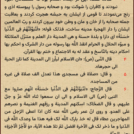
نبودند و کافران را شوکت بود و صحابه رسول را پیوسته اذی و
رنج می‌نمودند تا قومی از ایشان به حبشه هجرت کردند و بعاقبت
جمله صحابه را از خان و مان و وطن خود بیرون کردند و ربّ العالمین
ایشان را دار الهجرة مدینه ساخت، فذلک قوله: «لَنُبَوِّئَنَّهُمْ فِی الدُّنْیا
حَسَنَةً» ای دارا و بلدة حسنة و هی المدینة دار العلم و متنزّل الملائکة
و مبوّء الحلال و الحرام انقذ اللَّه بها رسوله من دار الشرک و احکم بها
احکام دینه بالنّاسخ و عقد له به الاجتماع و ختم بها القرآن.
قال النّبی (ص): «ان الاسلام لیأرز الی المدینة کما تارز الحیة
الی حجرها».
و قال: «صلاة فی مسجدی هذا تعدل الف صلاة فی غیره
من المساجد».
قال الزّجاج: «لَنُبَوِّئَنَّهُمْ فِی الدُّنْیا حَسَنَةً» انّهم صاروا مع
النبی (ص) الی الاسلام و الی ان سمعوا ثناء اللَّه عزّ و جلّ
علیهم. و قال الضحّاک: اسکنهم المدینة و رزقهم الغنیمة و نصرهم
علی العدو. و روی انّ عمر رضی اللَّه عنه کان اذا اعطی الرّجل من
المهاجرین عطاء قال له خذ بارک اللَّه لک فیه هذا ما وعدک اللَّه فی
الدّنیا و ما ذخر لک فی الآخرة افضل ثمّ تلا هذه الآیة، «وَ لَأَجْرُ الْآخِرَةِ»