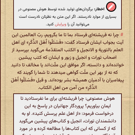
اخطار:
برگردان‌های تولید شده توسط هوش مصنوعی در
بسیاری از موارد نادرستند. اگر این متن به نظرتان نادرست است
می‌توانید آن را
ویرایش
کنید.
#
چرا نه فریشته‌ای فرستاد بما تا ما بگرویم، ربّ العالمین این
آیت بجواب ایشان فرستاد گفت: «فَسْئَلُوا أَهْلَ الذِّکْرِ» ای اهل
العلم بالتوریة و الانجیل‌ و الکتب المتقدّمة می‌گوید بپرسید از
اصحاب تورات و انجیل و زبور و ایشان که کتب پیشین
خوانده‌اند و دانسته، اگر موافق این ملّت‌اند یا مخالف تا دانید
که نه از بهر این ملّت گواهی میدهند تا شما را گویند که
پیغامبران با آدمیان همیشه بشر بوده‌اند. و قیل «فَسْئَلُوا أَهْلَ
الذِّکْرِ» من آمن من اهل الکتاب.
هوش مصنوعی: چرا فریشته‌ای برای ما نفرستادید تا
ایمان بیاوریم؟ پروردگار جهانیان در پاسخ به این
درخواست فرمود: «از اهل علم پرسش کنید». او به
دانشمندان تورات، انجیل و کتاب‌های پیشین می‌گوید
که از کسانی که این کتاب‌ها را مطالعه کرده و در مورد