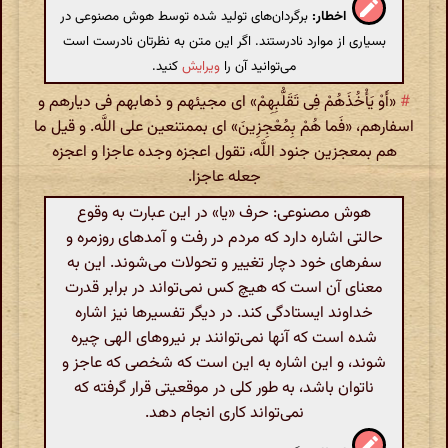
اخطار:
برگردان‌های تولید شده توسط هوش مصنوعی در
بسیاری از موارد نادرستند. اگر این متن به نظرتان نادرست است
می‌توانید آن را
ویرایش
کنید.
#
«أَوْ یَأْخُذَهُمْ فِی تَقَلُّبِهِمْ» ای مجیئهم و ذهابهم فی دیارهم و
اسفارهم، «فَما هُمْ بِمُعْجِزِینَ» ای بممتنعین علی اللَّه. و قیل ما
هم بمعجزین جنود اللَّه، تقول اعجزه وجده عاجزا و اعجزه
جعله عاجزا.
هوش مصنوعی: حرف «یا» در این عبارت به وقوع
حالتی اشاره دارد که مردم در رفت و آمدهای روزمره و
سفرهای خود دچار تغییر و تحولات می‌شوند. این به
معنای آن است که هیچ کس نمی‌تواند در برابر قدرت
خداوند ایستادگی کند. در دیگر تفسیرها نیز اشاره
شده است که آنها نمی‌توانند بر نیروهای الهی چیره
شوند، و این اشاره به این است که شخصی که عاجز و
ناتوان باشد، به طور کلی در موقعیتی قرار گرفته که
نمی‌تواند کاری انجام دهد.