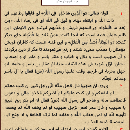
قوله تعالی: «وَ الَّذِینَ هاجَرُوا فِی اللَّهِ» ای فارقوا وطانهم فی
ذات اللَّه و ابتغاء دینه. و قیل فی اللَّه ای فی رضاء اللَّه، «مِنْ
بَعْدِ ما ظُلِمُوا» ای ظلمهم قریش و عذّبهم لیرتدوا عن الایمان. این
ظلم همان فتنه است که آنجا گفت: «مِنْ بَعْدِ ما فُتِنُوا» جای دیگر
گفت: «وَ الْفِتْنَةُ أَشَدُّ مِنَ الْقَتْلِ» و این فتنه آنست که کافران قریش
مؤمنان را معذّب همی‌داشتند و رنج می‌نمودند تا مگر از دین برگردند
و آن صهیب است و بلال و خباب و عمّار یاسر و مادر او و اصحاب
ایشان: اوّل شهید فی هذه الامّة سمیّة امّ عمّار بن یاسر و جاءها ابو
جهل بحربة فی فرجها وقف علیها رسول اللَّه (ص) فقال یا آل یاسر
وعدکم الجنّة.
و روی انّ صهیبا قال لاهل مکّة انّی رجل کبیر ان کنت معکم
لم انفعکم و ان کنت علیکم لم اضررکم فخذوا مالی و دعونی
فاعطاهم ماله و هاجر الی رسول اللَّه (ص) فقال له ابو بکر ربح البیع
یا صهیب و قال عمر نعم الرّجل صهیب لو لم یخف اللَّه لم یعصه،
تأویله انّه لو امن عذاب اللَّه و عقابه لما ترک الطاعة و لا جنح الی
المعصیة لامنه العذاب.
قتادة گفت: این در ابتداء اسلام بود که مسلمانان انبوه