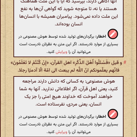
آنها آگاهی دارند، بپرسید که آیا با این ملت هماهنگ
هستند یا نه، تا متوجه شوید که گواهی آن‌ها به نفع
این ملت داده نمی‌شود. پیامبران همیشه با انسان‌ها
انسان بوده‌اند.
اخطار:
برگردان‌های تولید شده توسط هوش مصنوعی در
بسیاری از موارد نادرستند. اگر این متن به نظرتان نادرست است
می‌توانید آن را
ویرایش
کنید.
#
و قیل «فَسْئَلُوا أَهْلَ الذِّکْرِ» اهل القرآن، «إِنْ کُنْتُمْ لا تَعْلَمُونَ»
فانّهم یعلّمونکم انّ اللَّه لم یبعث الی امّة الّا آدمیّا رجلا.
هوش مصنوعی: به کسانی که دانش دارند مراجعه
کنید، یعنی اهل قرآن، اگر اطلاعاتی ندارید. آنها به شما
خواهند آموخت که خداوند هیچ امتی را جز یک
انسان، یعنی مردی، نفرستاده است.
اخطار:
برگردان‌های تولید شده توسط هوش مصنوعی در
بسیاری از موارد نادرستند. اگر این متن به نظرتان نادرست است
می‌توانید آن را
ویرایش
کنید.