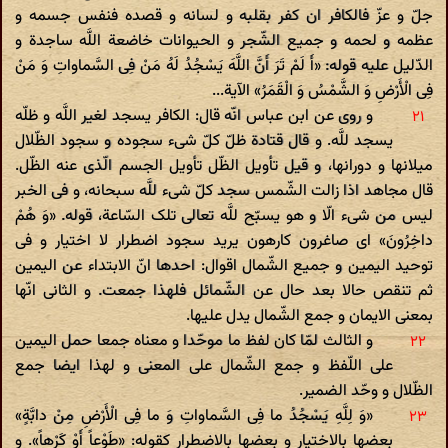
جلّ و عزّ فالکافر ان کفر بقلبه و لسانه و قصده فنفس جسمه و
عظمه و لحمه و جمیع الشّجر و الحیوانات خاضعة اللَّه ساجدة و
الدّلیل علیه قوله: «أَ لَمْ تَرَ أَنَّ اللَّهَ یَسْجُدُ لَهُ مَنْ فِی السَّماواتِ وَ مَنْ
فِی الْأَرْضِ وَ الشَّمْسُ وَ الْقَمَرُ» الآیة...
و روی عن ابن عباس انّه قال: الکافر یسجد لغیر اللَّه و ظلّه
یسجد للَّه. و قال قتادة ظلّ کلّ شی‌ء سجوده و سجود الظّلال
میلانها و دورانها، و قیل تأویل الظّل تأویل الجسم الّذی عنه الظّل.
قال مجاهد اذا زالت الشّمس سجد کلّ شی‌ء للَّه سبحانه، و فی الخبر
لیس من شی‌ء الّا و هو یسبّح للَّه تعالی تلک السّاعة، قوله. «وَ هُمْ
داخِرُونَ» ای صاغرون کارهون یرید سجود اضطرار لا اختیار و فی
توحید الیمین و جمیع الشّمال اقوال: احدها انّ الابتداء عن الیمین
ثم تنقص حالا بعد حال عن الشّمائل فلهذا جمعت. و الثانی انّها
بمعنی الایمان و جمع الشّمال یدل علیها.
و الثالث لمّا کان لفظ ما موحّدا و معناه جمعا حمل الیمین
علی اللّفظ و جمع الشّمال علی المعنی و لهذا ایضا جمع
الظّلال و وحّد الضمیر.
«وَ لِلَّهِ یَسْجُدُ ما فِی السَّماواتِ وَ ما فِی الْأَرْضِ مِنْ دابَّةٍ»
بعضها بالاختیار و بعضها بالاضطرار کقوله: «طَوْعاً أَوْ کَرْهاً». و