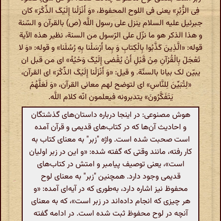
فِی الزُّبُرِ» یعنی فی اللوح المحفوظ، «وَ أَنْزَلْنا إِلَیْکَ الذِّکْرَ» کان
جبرئیل علیه السلام ینزل علی رسول اللَّه (ص) بالقرآن و السّنة
و هذا الذکر هو ما نزّل علی الرّسول من السنة، نظیر هذه الآیة
قوله: «الَّذِینَ کَذَّبُوا بِالْکِتابِ وَ بِما أَرْسَلْنا بِهِ رُسُلَنا» و قوله: «وَ لا
تَعْجَلْ بِالْقُرْآنِ مِنْ قَبْلِ أَنْ یُقْضی‌ إِلَیْکَ وَحْیُهُ» ای من قبل ان
یبیّن لک بیانا بالسنّة. و قیل: «وَ أَنْزَلْنا إِلَیْکَ الذِّکْرَ» ای القرآن،
«لِتُبَیِّنَ لِلنَّاسِ» ای لتوضح لهم معانی القرآن، «وَ لَعَلَّهُمْ
یَتَفَکَّرُونَ» یتدبرونه فیعلمون انّه کلام اللَّه.
هوش مصنوعی: در اینجا درباره داستان‌های گذشتگان
و احادیث آن‌ها که در کتاب‌های قدیمی و قرآن آمده
است صحبت شده است. واژه "زبر" به معنای کتاب به
کار رفته، مانند وقتی که گفته شده: «و این در زبر اولیان
است»، یعنی توصیف پیامبر و امتش در کتاب‌های
قدیمی وجود دارد. همچنین "زبر" به معنای لوح
محفوظ نیز اشاره دارد، به‌طوری که در آیه‌ای آمده: «و
هر چیزی که انجام داده‌اند در زبر است»، که به معنای
آنچه در لوح محفوظ ثبت شده است. در ادامه گفته