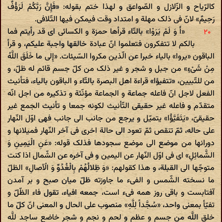
کالرّیاح و الزّلازل و الصّواعق و لهذا ختم بقوله: «فَإِنَّ رَبَّکُمْ لَرَؤُفٌ
رَحِیمٌ» لانّ فی ذلک مهلة و امتداد وقت فیمکن فیها التّلافی.
«أَ وَ لَمْ یَرَوْا» بالتّاء قرأها حمزة و الکسائی ای قد رأیتم فما
بالکم لا تتفکرون فتعلموا انّ عبادة خالقها واجبة علیکم، و قرأ
الباقون «یروا» بالیاء خبرا عن الّذین مکروا السّیئات. «إِلی‌ ما خَلَقَ اللَّهُ
مِنْ شَیْ‌ءٍ» من جبل و شجر و غیر ذلک من کلّ جسم قائم له ظلّ، و
من للتّبیین، «تتفیؤا» قراءة اهل البصرة بالتّاء و الباقون بالیاء، فتأنیث
الفعل لاجل انّ فاعله جماعة و الجماعة مؤنّثة و تذکیره من اجل انّه
متقدّم و فاعله غیر حقیقی التّأنیث لکونه جمعا و تأنیث الجمع غیر
حقیقیّ، «یَتَفَیَّؤُا» یتمیّل و یرجع من جانب الی جانب فهی اوّل النّهار
علی حاله، ثمّ تنقص ثمّ تعود الی حالة اخری فی آخر النّهار فمیلانها و
دورانها من موضع الی موضع سجودها فذلک قوله: «عَنِ الْیَمِینِ وَ
الشَّمائِلِ» ای فی اوّل النّهار عن الیمین و فی آخره عن الشّمال اذا کنت
متوجّها الی القبلة، و هذا کقولهم: «وَ ظِلالُهُمْ بِالْغُدُوِّ وَ الْآصالِ» الظلّ
ما نسخته الشّمس و الفی‌ء ما جاوزته ظلّ میان صبح و بر آمدن
آفتابست و باقی روز همه فی‌ء است، جمعه افیاء، تقول فاء الظّلّ و
تفیّأ بمعنی واحد، «سُجَّداً لِلَّهِ» منصوب علی الحال و المعنی انّ کلّ ما
خلق اللَّه من جسم و عظم و لحم و نجم و شجر خاضع ساجد للَّه