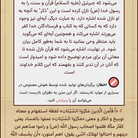
می‌شود که جبرئیل (علیه السلام) قرآن و سنت را به
رسول خدا (ص) نازل کرده است و این "ذکر" به آنچه به
او نازل شده اشاره دارد. به عبارت دیگر، آیه‌ای نیز وجود
دارد که به کسانی که به کتاب و فرستادگان خدا کفر
می‌ورزند اشاره می‌کند و همچنین آیه‌ای که می‌گوید
باید منتظر وحی بمانید تا به شما به‌طور کامل بیان
شود. در نهایت، اشاره می‌شود که قرآن نازل شده تا
معانی آن برای مردم توضیح داده شود و امیدوار است
که آنان در آن تدبر کنند و بفهمند که این کلام خداوند
است.
اخطار:
برگردان‌های تولید شده توسط هوش مصنوعی در
بسیاری از موارد نادرستند. اگر این متن به نظرتان نادرست است
می‌توانید آن را
ویرایش
کنید.
#
«أَ فَأَمِنَ الَّذِینَ مَکَرُوا السَّیِّئاتِ» لفظة استفهام و معناه
توبیخ و انکار و معنی «مَکَرُوا السَّیِّئاتِ» عملوا بالفساد یعنی
کفّار مکّة ظلموا اصحاب رسول اللَّه (ص) و راموا صدّهم عن
دینهم و احتالوا لهلاک النّبی یقول: اهم آمنون: «أَنْ یَخْسِفَ اللَّهُ