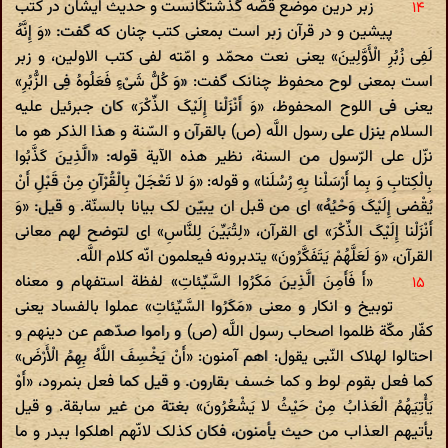
زبر درین موضع قصّه گذشتگانست و حدیث ایشان در کتب
پیشین و در قرآن زبر است بمعنی کتب چنان که گفت: «وَ إِنَّهُ
لَفِی زُبُرِ الْأَوَّلِینَ» یعنی نعت محمّد و امّته لفی کتب الاولین، و زبر
است بمعنی لوح محفوظ چنانک گفت: «وَ کُلُّ شَیْ‌ءٍ فَعَلُوهُ فِی الزُّبُرِ»
یعنی فی اللوح المحفوظ، «وَ أَنْزَلْنا إِلَیْکَ الذِّکْرَ» کان جبرئیل علیه
السلام ینزل علی رسول اللَّه (ص) بالقرآن و السّنة و هذا الذکر هو ما
نزّل علی الرّسول من السنة، نظیر هذه الآیة قوله: «الَّذِینَ کَذَّبُوا
بِالْکِتابِ وَ بِما أَرْسَلْنا بِهِ رُسُلَنا» و قوله: «وَ لا تَعْجَلْ بِالْقُرْآنِ مِنْ قَبْلِ أَنْ
یُقْضی‌ إِلَیْکَ وَحْیُهُ» ای من قبل ان یبیّن لک بیانا بالسنّة. و قیل: «وَ
أَنْزَلْنا إِلَیْکَ الذِّکْرَ» ای القرآن، «لِتُبَیِّنَ لِلنَّاسِ» ای لتوضح لهم معانی
القرآن، «وَ لَعَلَّهُمْ یَتَفَکَّرُونَ» یتدبرونه فیعلمون انّه کلام اللَّه.
«أَ فَأَمِنَ الَّذِینَ مَکَرُوا السَّیِّئاتِ» لفظة استفهام و معناه
توبیخ و انکار و معنی «مَکَرُوا السَّیِّئاتِ» عملوا بالفساد یعنی
کفّار مکّة ظلموا اصحاب رسول اللَّه (ص) و راموا صدّهم عن دینهم و
احتالوا لهلاک النّبی یقول: اهم آمنون: «أَنْ یَخْسِفَ اللَّهُ بِهِمُ الْأَرْضَ»
کما فعل بقوم لوط و کما خسف بقارون. و قیل کما فعل بنمرود، «أَوْ
یَأْتِیَهُمُ الْعَذابُ مِنْ حَیْثُ لا یَشْعُرُونَ» بغتة من غیر سابقة. و قیل
یأتیهم العذاب من حیث یأمنون، فکان کذلک لانّهم اهلکوا ببدر و ما