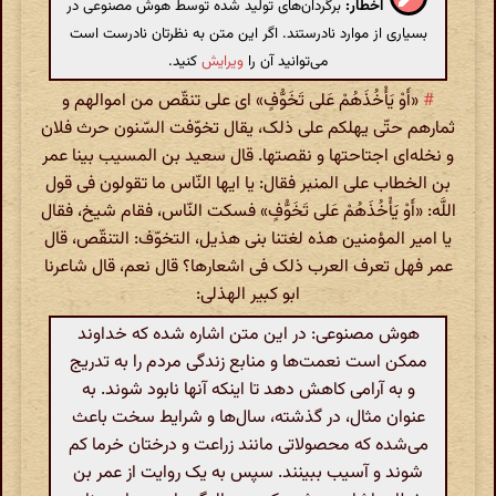
اخطار:
برگردان‌های تولید شده توسط هوش مصنوعی در
بسیاری از موارد نادرستند. اگر این متن به نظرتان نادرست است
می‌توانید آن را
ویرایش
کنید.
#
«أَوْ یَأْخُذَهُمْ عَلی‌ تَخَوُّفٍ» ای علی تنقّص من اموالهم و
ثمارهم حتّی یهلکم علی ذلک، یقال تخوّفت السّنون حرث فلان
و نخله‌ای اجتاحتها و نقصتها. قال سعید بن المسیب بینا عمر
بن الخطاب علی المنبر فقال: یا ایها النّاس ما تقولون فی قول
اللَّه: «أَوْ یَأْخُذَهُمْ عَلی‌ تَخَوُّفٍ» فسکت النّاس، فقام شیخ، فقال
یا امیر المؤمنین هذه لغتنا بنی هذیل، التخوّف: التنقّص، قال
عمر فهل تعرف العرب ذلک فی اشعارها؟ قال نعم، قال شاعرنا
ابو کبیر الهذلی:
هوش مصنوعی: در این متن اشاره شده که خداوند
ممکن است نعمت‌ها و منابع زندگی مردم را به تدریج
و به آرامی کاهش دهد تا اینکه آنها نابود شوند. به
عنوان مثال، در گذشته، سال‌ها و شرایط سخت باعث
می‌شده که محصولاتی مانند زراعت و درختان خرما کم
شوند و آسیب ببینند. سپس به یک روایت از عمر بن