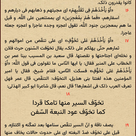
کانوا یقدرون ذلک.
«أَوْ یَأْخُذَهُمْ فِی تَقَلُّبِهِمْ» ای مجیئهم و ذهابهم فی دیارهم و
اسفارهم، «فَما هُمْ بِمُعْجِزِینَ» ای بممتنعین علی اللَّه. و قیل
ما هم بمعجزین جنود اللَّه، تقول اعجزه وجده عاجزا و اعجزه جعله
عاجزا.
«أَوْ یَأْخُذَهُمْ عَلی‌ تَخَوُّفٍ» ای علی تنقّص من اموالهم و
ثمارهم حتّی یهلکم علی ذلک، یقال تخوّفت السّنون حرث فلان
و نخله‌ای اجتاحتها و نقصتها. قال سعید بن المسیب بینا عمر بن
الخطاب علی المنبر فقال: یا ایها النّاس ما تقولون فی قول اللَّه: «أَوْ
یَأْخُذَهُمْ عَلی‌ تَخَوُّفٍ» فسکت النّاس، فقام شیخ، فقال یا امیر
المؤمنین هذه لغتنا بنی هذیل، التخوّف: التنقّص، قال عمر فهل
تعرف العرب ذلک فی اشعارها؟ قال نعم، قال شاعرنا ابو کبیر الهذلی:
تخوّف السیر منها تامکا قردا
کما تخوّف عود النبعة السّفن‌
یصف ناقة و انّ السیر تنقّص سنامها بعد تمکّنه و اکتنازه. و
قیل علی تخوّف ضدّ البغته ای علی حدوث حالات یخاف منها