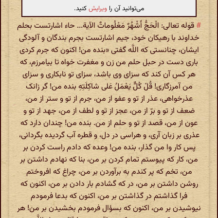
می‌توانید آن را
ویرایش
کنید.
#
قوله تعالی: الْحَجُّ أَشْهُرٌ مَعْلُوماتٌ الآیة... حاء اشارتست بحلم
خداوند با رهیکان خود، جیم اشارتست بجرم بندگان و آلودگی
ایشان، چنانستی که اللَّه گفتی «بنده من! اکنون که جرم کردی
باری دست در حبل حلم من زن و مغفرت خواه تا بیامرزم، که
هر کس آن کند که سزای وی باشد، سزای تو نابکاری و سزای
من آمرزگاری! قُلْ کُلٌّ یَعْمَلُ عَلی‌ شاکِلَتِهِ بنده من! گر زانک
عذرخواهی، عذر از تو و عفو از من، جرم از تو و ستر از من،
ضعف از تو و برّ از من، عجز از تو و لطف از من، جهد از تو و
عون از من، قصد از تو و حلم از من. بنده من! چندان دارد که
عذری بر زبان آری، و هراسی در دل، و قطره آب گردیده بگردانی،
پس کار وا من گذار، بنده من! وعده که دادم راست کردن بر
من، کار که پیوستم تمام کردن بر من، بنا که نهادم داشتن بر
من، تخم که پر کندم به برآوردن بر من، چراغ که افروختم
روشن داشتن بر من، در که گشادم بار دادن بر من، اکنون که
فرا گذاشتم در گذاشتن بر من، اکنون که بدعا فرمودم
نیوشیدن بر من، اکنون که بسؤال فرمودم بخشیدن بر من! هر