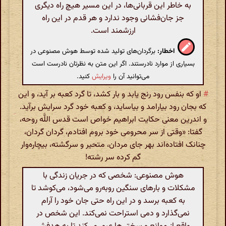
به خاطر این قربانی‌ها، در این مسیر هیچ راه دیگری
جز جان‌فشانی وجود ندارد و هر قدم در این راه
ارزشمند است.
اخطار:
برگردان‌های تولید شده توسط هوش مصنوعی در
بسیاری از موارد نادرستند. اگر این متن به نظرتان نادرست است
می‌توانید آن را
ویرایش
کنید.
#
او که بنفس رود رنج یابد و بار کشد، تا گرد کعبه بر آید، و این
که بجان رود بیارامد و بیاساید، و کعبه خود گرد سرایش برآید.
و اندرین معنی حکایت ابراهیم خواص است قدس اللَّه روحه،
گفتا: «وقتی از سر محرومی خود بروم افتادم، گردان گردان،
چنانک افتاده‌اند بهر جای مردان، متحیر و سرگشته، بیچاره‌وار
گم کرده سر رشته!
هوش مصنوعی: شخصی که در جریان زندگی با
مشکلات و بارهای سنگین روبه‌رو می‌شود، می‌کوشد تا
به کعبه برسد و در این راه حتی جان خود را آرام
نمی‌گذارد و دمی استراحت نمی‌کند. این شخص در