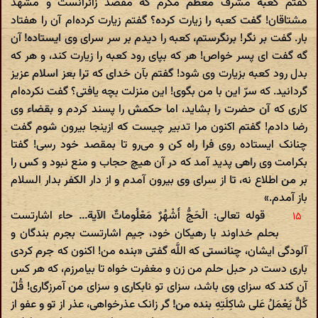
گفتم کعبه مشرف معظم مکرم که مقصد زائرانست و مشهد
مشتاقان! گفت کعبه را زیارت کرده؟ گفتم زیارت کرده‌ام آن را هفتاد
بار. گفت بر نگر! برنگرستم، کعبه را دیدم بر سر سرای وی ایستاده! آن
گه گفت ای پسر خواص! هر که بپای رود کعبه را زیارت کند، و هر که
بدل رود کعبه بزیارت وی شود! گفتم بآن خدای که ترا بعز اسلام عزیز
گردانید. که سرّ این با من بگوی! این منزلت بچه یافتی؟ گفت نکرده‌ام
کاری که آن حضرت را بشاید، اما حکمش را پسند کردم و بقضاء وی
رضا دادم! گفتم اکنون مرا تدبیر چیست که ازینجا بیرون شوم گفت
چنانک ایستاده روی فرا راه کن و می‌رو تا بمقصد خود رسی! گفتا
بکرامت وی راهی پدید آمد که در آن هیچ حجاب و منع نبود و کس را
بر من اطلاع نه، تا از سرای وی بیرون آمدم و از دار الکفر بدار السلام
باز آمدم.»
قوله تعالی: الْحَجُّ أَشْهُرٌ مَعْلُوماتٌ الآیة... حاء اشارتست
بحلم خداوند با رهیکان خود، جیم اشارتست بجرم بندگان و
آلودگی ایشان، چنانستی که اللَّه گفتی «بنده من! اکنون که جرم کردی
باری دست در حبل حلم من زن و مغفرت خواه تا بیامرزم، که هر کس
آن کند که سزای وی باشد، سزای تو نابکاری و سزای من آمرزگاری! قُلْ
کُلٌّ یَعْمَلُ عَلی‌ شاکِلَتِهِ بنده من! گر زانک عذرخواهی، عذر از تو و عفو از