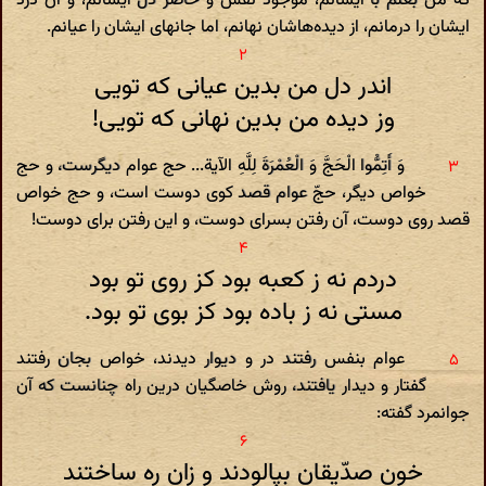
که من بعلم با ایشانم، موجود نفس و حاضر دل ایشانم، و آن درد
ایشان را درمانم، از دیده‌هاشان نهانم، اما جانهای ایشان را عیانم.
اندر دل من بدین عیانی که تویی
وز دیده من بدین نهانی که تویی!
وَ أَتِمُّوا الْحَجَّ وَ الْعُمْرَةَ لِلَّهِ الآیة... حج عوام دیگرست، و حج
خواص دیگر، حجّ عوام قصد کوی دوست است، و حج خواص
قصد روی دوست، آن رفتن بسرای دوست، و این رفتن برای دوست!
دردم نه ز کعبه بود کز روی تو بود
مستی نه ز باده بود کز بوی تو بود.
عوام بنفس رفتند در و دیوار دیدند، خواص بجان رفتند
گفتار و دیدار یافتند، روش خاصگیان درین راه چنانست که آن
جوانمرد گفته:
خون صدّیقان بپالودند و زان ره ساختند