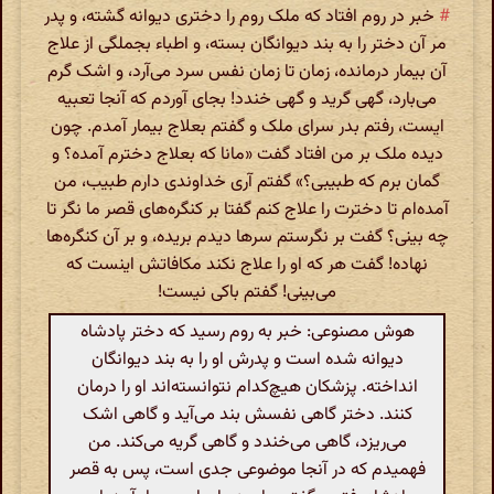
#
خبر در روم افتاد که ملک روم را دختری دیوانه گشته، و پدر
مر آن دختر را به بند دیوانگان بسته، و اطباء بجملگی از علاج
آن بیمار درمانده، زمان تا زمان نفس سرد می‌آرد، و اشک گرم
می‌بارد، گهی گرید و گهی خندد! بجای آوردم که آنجا تعبیه
ایست، رفتم بدر سرای ملک و گفتم بعلاج بیمار آمدم. چون
دیده ملک بر من افتاد گفت «مانا که بعلاج دخترم آمده؟ و
گمان برم که طبیبی؟» گفتم آری خداوندی دارم طبیب، من
آمده‌ام تا دخترت را علاج کنم گفتا بر کنگره‌های قصر ما نگر تا
چه بینی؟ گفت بر نگرستم سرها دیدم بریده، و بر آن کنگره‌ها
نهاده! گفت هر که او را علاج نکند مکافاتش اینست که
می‌بینی! گفتم باکی نیست!
هوش مصنوعی: خبر به روم رسید که دختر پادشاه
دیوانه شده است و پدرش او را به بند دیوانگان
انداخته. پزشکان هیچ‌کدام نتوانسته‌اند او را درمان
کنند. دختر گاهی نفسش بند می‌آید و گاهی اشک
می‌ریزد، گاهی می‌خندد و گاهی گریه می‌کند. من
فهمیدم که در آنجا موضوعی جدی است، پس به قصر