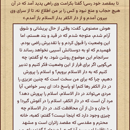
تا بمقصد خود رسی! گفتا بکرامت وی راهی پدید آمد که در آن
هیچ حجاب و منع نبود و کس را بر من اطلاع نه، تا از سرای وی
بیرون آمدم و از دار الکفر بدار السلام باز آمدم.»
هوش مصنوعی: گفت: وقتی از حال پریشانی و شوق
آرام شدم، متوجه شدم که در قید و بند هستم، اما
این وضعیت را قبول کردم و با تقدیرش راضی بودم.
فهمیدم که او به دوستانش آسیبی نخواهد رساند تا
سرانجام این موضوع روشن شود. به او گفتم: چه
می‌گویی اگر برای فرار از این وضعیت فکر کنیم و تدبیر
کنیم که به دار الاسلام برویم؟ و اسلام را پرورش
دهیم، چرا که برای من سخت است که چنین عزیزی را
در دار الکفر رها کنم! او پاسخ داد: ای پسر خواص، آیا
مردی می‌تواند در دار الاسلام، اسلام را پرورش دهد؟
مرد آن است که در دار الکفر، اسلام را در آغوش گیرد! و
با جان و دل از آن محافظت کند. در دار الاسلام چه
چیزی وجود دارد که اینجا نیست؟ گفتم: کعبه، خانه
محترم و مقدسی که مقصد زائران است و مشهد