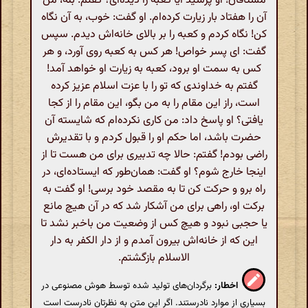
مشتاقان! او پرسید آیا کعبه را دیده‌ای؟ گفتم: بله، من
آن را هفتاد بار زیارت کرده‌ام. او گفت: خوب، به آن نگاه
کن! نگاه کردم و کعبه را بر بالای خانه‌اش دیدم. سپس
گفت: ای پسر خواص! هر کس به کعبه روی آورد، و هر
کس به سمت او برود، کعبه به زیارت او خواهد آمد!
گفتم به خداوندی که تو را با عزت اسلام عزیز کرده
است، راز این مقام را به من بگو، این مقام را از کجا
یافتی؟ او پاسخ داد: من کاری نکرده‌ام که شایسته آن
حضرت باشد، اما حکم او را قبول کردم و با تقدیرش
راضی بودم! گفتم: حالا چه تدبیری برای من هست تا از
اینجا خارج شوم؟ او گفت: همان‌طور که ایستاده‌ای، در
راه برو و حرکت کن تا به مقصد خود برسی! او گفت به
برکت او، راهی برای من آشکار شد که در آن هیچ مانع
یا حجبی نبود و هیچ کس از وضعیت من باخبر نشد تا
این که از خانه‌اش بیرون آمدم و از دار الکفر به دار
الاسلام بازگشتم.
اخطار:
برگردان‌های تولید شده توسط هوش مصنوعی در
بسیاری از موارد نادرستند. اگر این متن به نظرتان نادرست است