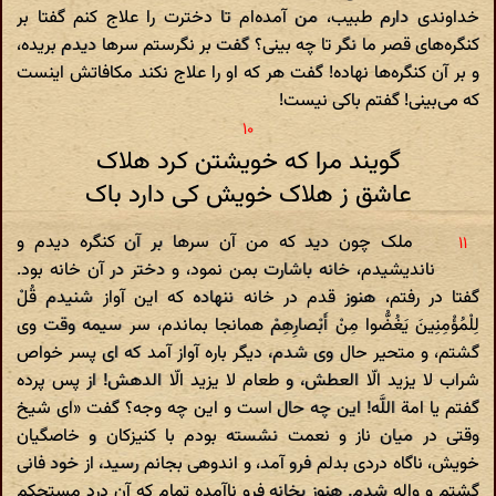
خداوندی دارم طبیب، من آمده‌ام تا دخترت را علاج کنم گفتا بر
کنگره‌های قصر ما نگر تا چه بینی؟ گفت بر نگرستم سرها دیدم بریده،
و بر آن کنگره‌ها نهاده! گفت هر که او را علاج نکند مکافاتش اینست
که می‌بینی! گفتم باکی نیست!
گویند مرا که خویشتن کرد هلاک
عاشق ز هلاک خویش کی دارد باک‌
ملک چون دید که من آن سرها بر آن کنگره دیدم و
ناندیشیدم، خانه باشارت بمن نمود، و دختر در آن خانه بود.
گفتا در رفتم، هنوز قدم در خانه ننهاده که این آواز شنیدم قُلْ
لِلْمُؤْمِنِینَ یَغُضُّوا مِنْ أَبْصارِهِمْ همانجا بماندم، سر سیمه وقت وی
گشتم، و متحیر حال وی شدم، دیگر باره آواز آمد که ای پسر خواص
شراب لا یزید الّا العطش، و طعام لا یزید الّا الدهش! از پس پرده
گفتم یا امة اللَّه! این چه حال است و این چه وجه؟ گفت «ای شیخ
وقتی در میان ناز و نعمت نشسته بودم با کنیزکان و خاصگیان
خویش، ناگاه دردی بدلم فرو آمد، و اندوهی بجانم رسید، از خود فانی
گشتم و واله شدم. هنوز بخانه فرو ناآمده تمام که آن درد مستحکم