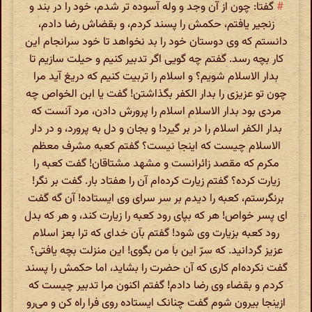
#
گفتا: چون از آن وجد و وله آسوده تر شدم، خود را در بند و
زنجیر یافتم، حکمش را پسند کردم، و بقضاش رضا دادم،
دانستم که وی دوستان خود را بد نخواهد تا خود سرانجام این
کار بچه رسد. گفتم چه گویی اگر تدبیر کنیم و حیلت سازیم تا
بدار الاسلام شویم؟ و اسلام را تربیت کنیم که دریغ آید مرا
چون تو عزیزی را بدار الکفر بگذاشتن! گفت یا ابن الخواص چه
مردی بود بدار الاسلام اسلام را پرورش دادن، مرد آنست که
بدار الکفر اسلام را در بر گیرد! و بجان و دل به پرورد، و در دار
الاسلام چیست که اینجا نیست؟ گفتم کعبه مشرف معظم
مکرم که مقصد زائرانست و مشهد مشتاقان! گفت کعبه را
زیارت کرده؟ گفتم زیارت کرده‌ام آن را هفتاد بار. گفت بر نگر!
برنگرستم، کعبه را دیدم بر سر سرای وی ایستاده! آن گه گفت
ای پسر خواص! هر که بپای رود کعبه را زیارت کند، و هر که بدل
رود کعبه بزیارت وی شود! گفتم بآن خدای که ترا بعز اسلام
عزیز گردانید. که سرّ این با من بگوی! این منزلت بچه یافتی؟
گفت نکرده‌ام کاری که آن حضرت را بشاید، اما حکمش را پسند
کردم و بقضاء وی رضا دادم! گفتم اکنون مرا تدبیر چیست که
ازینجا بیرون شوم گفت چنانک ایستاده روی فرا راه کن و می‌رو