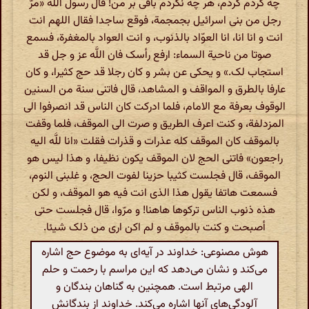
چه کردم کردم، هر چه نکردم باقی بر من! قال رسول اللَّه «مرّ
رجل من بنی اسرائیل بجمجمة، فوقع ساجدا فقال اللهم انت
انت و انا انا، انا العوّاد بالذنوب، و انت العواد بالمغفرة، فسمع
صوتا من ناحیة السماء: ارفع رأسک فان اللَّه عز و جل قد
استجاب لک.» و یحکی عن بشر و کان رجلا قد حج کثیرا، و کان
عارفا بالطرق و المواقف و المشاهد، قال فاتنی سنة من السنین
الوقوف بعرفة مع الامام، فلما ادرکت کان الناس قد انصرفوا الی
المزدلفة، و کنت اعرف الطریق و صرت الی الموقف، فلما وقفت
بالموقف کان الموقف کله عذرات و قذرات فقلت «انا للَّه الیه
راجعون» فاتنی الحج لان الموقف یکون نظیفا، و هذا لیس هو
الموقف، قال فجلست کثیبا حزینا لفوت الحج، و غلبنی النوم،
فسمعت هاتفا یقول هذا الذی انت فیه هو الموقف، و لکن
هذه ذنوب الناس ترکوها هاهنا! و مرّوا، قال فجلست حتی
أصبحت و کنت بالموقف و لم اکن اری من ذلک شیئا.
هوش مصنوعی: خداوند در آیه‌ای به موضوع حج اشاره
می‌کند و نشان می‌دهد که این مراسم با رحمت و حلم
الهی مرتبط است. همچنین به گناهان بندگان و
آلودگی‌های آنها اشاره می‌کند. خداوند از بندگانش