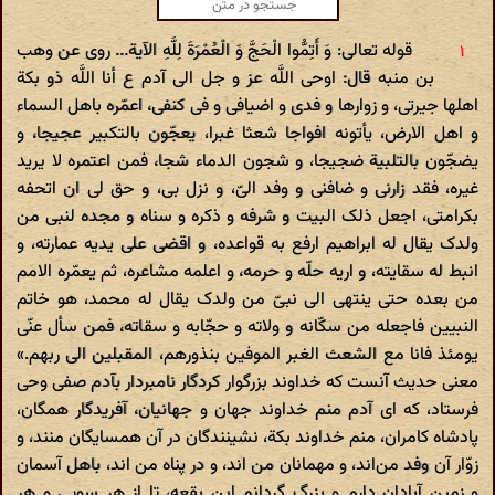
قوله تعالی: وَ أَتِمُّوا الْحَجَّ وَ الْعُمْرَةَ لِلَّهِ الآیة... روی عن وهب
بن منبه قال: اوحی اللَّه عز و جل الی آدم ع أنا اللَّه ذو بکة
اهلها جیرتی، و زوارها و فدی و اضیافی و فی کنفی، اعمّره باهل السماء
و اهل الارض، یأتونه افواجا شعثا غبرا، یعجّون بالتکبیر عجیجا، و
یضجّون بالتلبیة ضجیجا، و شجون الدماء شجا، فمن اعتمره لا یرید
غیره، فقد زارنی و ضافنی و وفد الیّ، و نزل بی، و حق لی ان اتحفه
بکرامتی، اجعل ذلک البیت و شرفه و ذکره و سناه و مجده لنبی من
ولدک یقال له ابراهیم ارفع به قواعده، و اقضی علی یدیه عمارته، و
انبط له سقایته، و اریه حلّه و حرمه، و اعلمه مشاعره، ثم یعمّره الامم
من بعده حتی ینتهی الی نبیّ من ولدک یقال له محمد، هو خاتم
النبیین فاجعله من سکّانه و ولاته و حجّابه و سقاته، فمن سأل عنّی
یومئذ فانا مع الشعث الغبر الموفین بنذورهم، المقبلین الی ربهم.»
معنی حدیث آنست که خداوند بزرگوار کردگار نامبردار بآدم صفی وحی
فرستاد، که ای آدم منم خداوند جهان و جهانیان، آفریدگار همگان،
پادشاه کامران، منم خداوند بکة، نشینندگان در آن همسایگان منند، و
زوّار آن وفد من‌اند، و مهمانان من اند، و در پناه من اند، باهل آسمان
و زمین آبادان دارم و بزرگ گردانم این بقعه، تا از هر سویی و هر