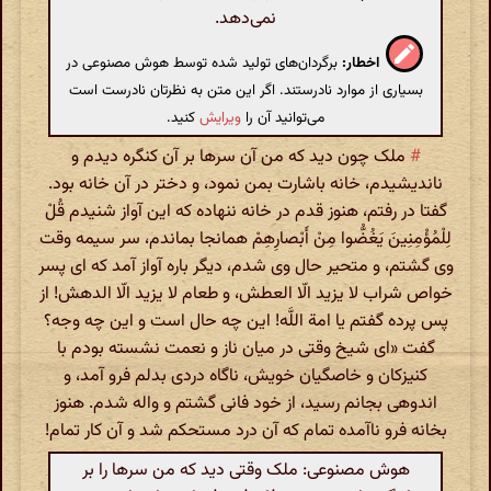
نمی‌دهد.
اخطار:
برگردان‌های تولید شده توسط هوش مصنوعی در
بسیاری از موارد نادرستند. اگر این متن به نظرتان نادرست است
می‌توانید آن را
ویرایش
کنید.
#
ملک چون دید که من آن سرها بر آن کنگره دیدم و
ناندیشیدم، خانه باشارت بمن نمود، و دختر در آن خانه بود.
گفتا در رفتم، هنوز قدم در خانه ننهاده که این آواز شنیدم قُلْ
لِلْمُؤْمِنِینَ یَغُضُّوا مِنْ أَبْصارِهِمْ همانجا بماندم، سر سیمه وقت
وی گشتم، و متحیر حال وی شدم، دیگر باره آواز آمد که ای پسر
خواص شراب لا یزید الّا العطش، و طعام لا یزید الّا الدهش! از
پس پرده گفتم یا امة اللَّه! این چه حال است و این چه وجه؟
گفت «ای شیخ وقتی در میان ناز و نعمت نشسته بودم با
کنیزکان و خاصگیان خویش، ناگاه دردی بدلم فرو آمد، و
اندوهی بجانم رسید، از خود فانی گشتم و واله شدم. هنوز
بخانه فرو ناآمده تمام که آن درد مستحکم شد و آن کار تمام!
هوش مصنوعی: ملک وقتی دید که من سرها را بر