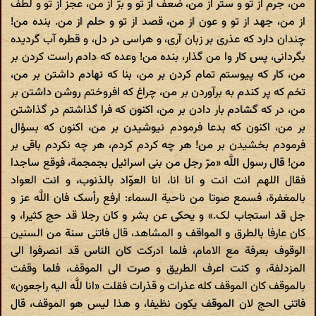
من، جرم از تو و ستر از من، ضعف از تو و برّ از من، عجز از تو و لطف
از من، جهد از تو و عون از من، قصد از تو و حلم از من. بنده من!
چندان دارد که عذری بر زبان آری، و هراسی در دل، و قطره آب گردیده
بگردانی، پس کار وا من گذار، بنده من! وعده که دادم راست کردن بر
من، کار که پیوستم تمام کردن بر من، بنا که نهادم داشتن بر من،
تخم که پر کندم به برآوردن بر من، چراغ که افروختم روشن داشتن بر
من، در که گشادم بار دادن بر من، اکنون که فرا گذاشتم در گذاشتن
بر من، اکنون که بدعا فرمودم نیوشیدن بر من، اکنون که بسؤال
فرمودم بخشیدن بر من! هر چه کردم کردم، هر چه نکردم باقی بر
من! قال رسول اللَّه «مرّ رجل من بنی اسرائیل بجمجمة، فوقع ساجدا
فقال اللهم انت انت و انا انا، انا العوّاد بالذنوب، و انت العواد
بالمغفرة، فسمع صوتا من ناحیة السماء: ارفع رأسک فان اللَّه عز و
جل قد استجاب لک.» و یحکی عن بشر و کان رجلا قد حج کثیرا، و
کان عارفا بالطرق و المواقف و المشاهد، قال فاتنی سنة من السنین
الوقوف بعرفة مع الامام، فلما ادرکت کان الناس قد انصرفوا الی
المزدلفة، و کنت اعرف الطریق و صرت الی الموقف، فلما وقفت
بالموقف کان الموقف کله عذرات و قذرات فقلت «انا للَّه الیه راجعون»
فاتنی الحج لان الموقف یکون نظیفا، و هذا لیس هو الموقف، قال