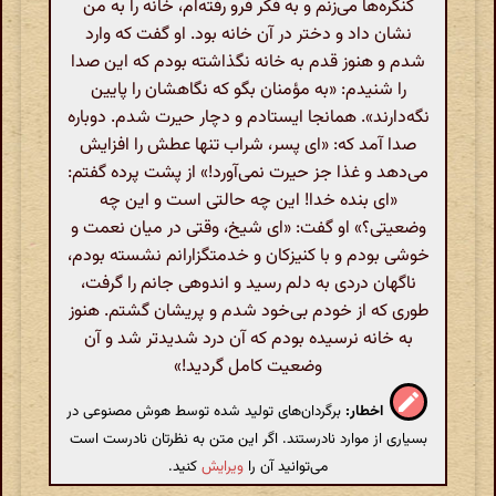
کنگره‌ها می‌زنم و به فکر فرو رفته‌ام، خانه را به من
نشان داد و دختر در آن خانه بود. او گفت که وارد
شدم و هنوز قدم به خانه نگذاشته بودم که این صدا
را شنیدم: «به مؤمنان بگو که نگاهشان را پایین
نگه‌دارند». همانجا ایستادم و دچار حیرت شدم. دوباره
صدا آمد که: «ای پسر، شراب تنها عطش را افزایش
می‌دهد و غذا جز حیرت نمی‌آورد!» از پشت پرده گفتم:
«ای بنده خدا! این چه حالتی است و این چه
وضعیتی؟» او گفت: «ای شیخ، وقتی در میان نعمت و
خوشی بودم و با کنیزکان و خدمتگزارانم نشسته بودم،
ناگهان دردی به دلم رسید و اندوهی جانم را گرفت،
طوری که از خودم بی‌خود شدم و پریشان گشتم. هنوز
به خانه نرسیده بودم که آن درد شدیدتر شد و آن
وضعیت کامل گردید!»
اخطار:
برگردان‌های تولید شده توسط هوش مصنوعی در
بسیاری از موارد نادرستند. اگر این متن به نظرتان نادرست است
می‌توانید آن را
ویرایش
کنید.