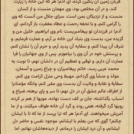
قربان زمین آن رنگین کرده، ای آدم! هر که این خانه را زیارت
کند، و در آن مخلص بود، وی مهمان منست، و از کسان
منست، و از نزدیکان بمن است. سزای جلال من آنست که وی
را گرامی کنم، و با تحفه رحمت و عطاء مغفرت باز گردانم، ای
آدم! در فرزندان تو پیغامبریست نام وی ابراهیم، خلیل من و
گزیده من، بدست وی بنیاد این خانه بر آرم، و عمارت فرمایم، و
شرف آن پیدا کنم، و سقایه آن پدید آرم، و حرم آن را نشان کنم،
و پرستش خود در آن وی را بیاموزم. پس از وی جهانیان را فرا
عمارت آن دارم، و توقیر و تعظیم آن در دلشان نهم، تا نوبت به
محمد عربی رسد، خاتم پیغامبران، و چراغ زمین و آسمان،
مولد و منشأ وی گردانم، مهبط وحی منزل کرامت وی کنم،
سقایة و نقابة و ولایت آن بدست وی مقرر کنم، وانگه مؤمنانرا
از اطراف عالم عشق آن در دل نهم، تا سر و پای برهنه، ضیاع و
اسباب بگذاشته، جان بر کف دست نهاده، مویها از هم بر کرده،
رویها گرد گرفته، همی روند و گرد آن خانه طواف میکنند، و از ما
آمرزش میخواهند. ای آدم! هر که ترا پرسد از ما که تا با ایشان
چکنم؟ گوی که من بعلم با ایشانم، موجود نفس و حاضر دل
ایشانم، و آن درد ایشان را درمانم، از دیده‌هاشان نهانم، اما