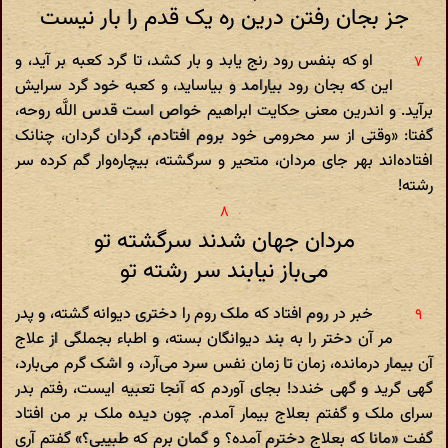
جز بجان رفتن درین ره یک قدم را بار نیست
او که بنفس رود رنج یابد و بار کشد، تا گرد کعبه بر آید، و
این که بجان رود بیارامد و بیاساید، و کعبه خود گرد سرایش
برآید. و اندرین معنی حکایت ابراهیم خواص است قدس اللَّه روحه،
گفتا: «وقتی از سر محرومی خود بروم افتادم، گردان گردان، چنانک
افتاده‌اند بهر جای مردان، متحیر و سرگشته، بیچاره‌وار گم کرده سر
رشته!
مردان جهان شدند سرگشته تو
می‌باز نیابند سر رشته تو
خبر در روم افتاد که ملک روم را دختری دیوانه گشته، و پدر
مر آن دختر را به بند دیوانگان بسته، و اطباء بجملگی از علاج
آن بیمار درمانده، زمان تا زمان نفس سرد می‌آرد، و اشک گرم می‌بارد،
گهی گرید و گهی خندد! بجای آوردم که آنجا تعبیه ایست، رفتم بدر
سرای ملک و گفتم بعلاج بیمار آمدم. چون دیده ملک بر من افتاد
گفت «مانا که بعلاج دخترم آمده؟ و گمان برم که طبیبی؟» گفتم آری