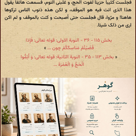
فجلست کثیبا حزینا لفوت الحج، و غلبنی النوم، فسمعت هاتفا یقول
هذا الذی انت فیه هو الموقف، و لکن هذه ذنوب الناس ترکوها
هاهنا! و مرّوا، قال فجلست حتی أصبحت و کنت بالموقف و لم اکن
اری من ذلک شیئا.
بخش ۱۱۵ - ۳۶ - النوبة الاولى: قوله تعالی: فَإِذا
قَضَیْتُمْ مَناسِکَکُمْ چون ...
»
«
بخش ۱۱۳ - ۳۵ - النوبة الثانیة: قوله تعالی: وَ أَتِمُّوا
الْحَجَّ وَ الْعُمْرَةَ ...