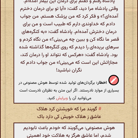
پادشاه رفتم و گفتم برای درمان این بیمار آمده‌ام.
وقتی پادشاه مرا دید، گفت: «آیا تو برای درمان دخترم
آمده‌ای؟» و فکر کرد که من پزشک هستم. من جواب
دادم که خداوندی دارم که طبیب است و من برای
درمان دخترش آمده‌ام. پادشاه گفت: «به کنگره‌های
قصر ما نگاه کن و ببین چه می‌بینی؟» من نگاه کردم و
سرهای بریده‌ای را دیدم که روی کنگره‌ها گذاشته شده
بود. پادشاه گفت: «هرکس که نتواند او را درمان کند،
مجازاتش این است که می‌بینی!» من جواب دادم که
نگران نباشید!
اخطار:
برگردان‌های تولید شده توسط هوش مصنوعی در
بسیاری از موارد نادرستند. اگر این متن به نظرتان نادرست است
می‌توانید آن را
ویرایش
کنید.
#
گویند مرا که خویشتن کرد هلاک
عاشق ز هلاک خویش کی دارد باک‌
هوش مصنوعی: می‌گویند که خودم باعث نابودیم
شدم، اما عاشق هرگز به هلاکت خود اهمیتی