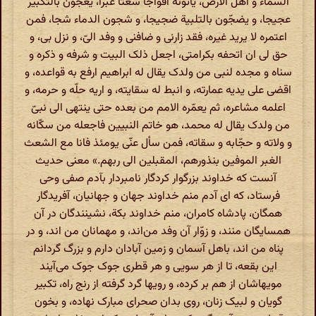
السماء و اهل الارض، یأتونه افواجا شعثا غبرا، یعجّون بالتکبیر
عجیجا، و یضجّون بالتلبیة ضجیجا، و شجون الدماء شجا، فمن
اعتمره لا یرید غیره، فقد زارنی و ضافنی و وفد الیّ، و نزل بی، و
حق لی ان اتحفه بکرامتی، اجعل ذلک البیت و شرفه و ذکره و
سناه و مجده لنبی من ولدک یقال له ابراهیم ارفع به قواعده، و
اقضی علی یدیه عمارته، و انبط له سقایته، و اریه حلّه و حرمه، و
اعلمه مشاعره، ثم یعمّره الامم من بعده حتی ینتهی الی نبیّ
من ولدک یقال له محمد، هو خاتم النبیین فاجعله من سکّانه
و ولاته و حجّابه و سقاته، فمن سأل عنّی یومئذ فانا مع الشعث
الغبر الموفین بنذورهم، المقبلین الی ربهم.» معنی حدیث
آنست که خداوند بزرگوار کردگار نامبردار بآدم صفی وحی
فرستاد، که ای آدم منم خداوند جهان و جهانیان، آفریدگار
همگان، پادشاه کامران، منم خداوند بکة، نشینندگان در آن
همسایگان منند، و زوّار آن وفد من‌اند، و مهمانان من اند، و در
پناه من اند، باهل آسمان و زمین آبادان دارم و بزرگ گردانم
این بقعه، تا از هر سویی و هر قطری جوک جوک می‌آیند
مویهاشان از هم بر کرده، و رویها گرد گرفته از رنج راه، تکبیر
گویان و لبیک زنان، روی بدان صحرای مبارک نهاده، و بخون