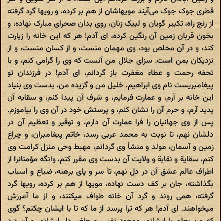
قطری جوک جوک می‌آیند مویهاشان از هم بر کرده، و رویها گرد گرفته
از رنج راه، تکبیر گویان و لبیک زنان، روی بدان صحرای مبارک نهاده، و
بخون قربان زمین آن رنگین کرده، ای آدم! هر که این خانه را زیارت
کند، و در آن مخلص بود، وی مهمان منست، و از کسان منست، و از
نزدیکان بمن است. سزای جلال من آنست که وی را گرامی کنم، و با
تحفه رحمت و عطاء مغفرت باز گردانم، ای آدم! در فرزندان تو
پیغامبریست نام وی ابراهیم، خلیل من و گزیده من، بدست وی بنیاد
این خانه بر آرم، و عمارت فرمایم، و شرف آن پیدا کنم، و سقایه آن
پدید آرم، و حرم آن را نشان کنم، و پرستش خود در آن وی را بیاموزم.
پس از وی جهانیان را فرا عمارت آن دارم، و توقیر و تعظیم آن در
دلشان نهم، تا نوبت به محمد عربی رسد، خاتم پیغامبران، و چراغ
زمین و آسمان، مولد و منشأ وی گردانم، مهبط وحی منزل کرامت وی
کنم، سقایة و نقابة و ولایت آن بدست وی مقرر کنم، وانگه مؤمنانرا از
اطراف عالم عشق آن در دل نهم، تا سر و پای برهنه، ضیاع و اسباب
بگذاشته، جان بر کف دست نهاده، مویها از هم بر کرده، رویها گرد
گرفته، همی روند و گرد آن خانه طواف میکنند، و از ما آمرزش
میخواهند. ای آدم! هر که ترا پرسد از ما که تا با ایشان چکنم؟ گوی