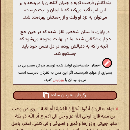
بندگانش فرصت توبه و جبران گناهان را می‌دهد و بر
این امر تأکید می‌کند که با ایمان و نیت درست،
می‌توان به نزد او رفت و از رحمتش بهره‌مند شد.
در پایان، داستان شخصی نقل شده که در حین حج
دچار مشکلاتی شده اما در نهایت متوجه می‌شود که
آنچه را که به دنبالش بوده، در دل نفس خود باید
جستجو کند.
اخطار:
خلاصه‌های تولید شده توسط هوش مصنوعی در
بسیاری از موارد نادرستند. اگر این متن به نظرتان نادرست است
می‌توانید آن را
ویرایش
کنید.
برگردان به زبان ساده
#
قوله تعالی: وَ أَتِمُّوا الْحَجَّ وَ الْعُمْرَةَ لِلَّهِ الآیة... روی عن وهب
بن منبه قال: اوحی اللَّه عز و جل الی آدم ع أنا اللَّه ذو بکة
اهلها جیرتی، و زوارها و فدی و اضیافی و فی کنفی، اعمّره باهل