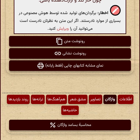
چون خار تند و آزارت‌دهنده باشی.
اخطار:
برگردان‌های تولید شده توسط هوش مصنوعی در
بسیاری از موارد نادرستند. اگر این متن به نظرتان نادرست است
می‌توانید آن را
ویرایش
کنید.
رونوشت متن
رونوشت نشانی
نمای مشابه کتابهای چاپی (فقط رایانه)
اطّلاعات
واژگان
تصاویر
مشق شعر
هم‌آهنگ‌ها
ترانه‌ها
روند بازدیدها
حاشیه‌ها
محاسبهٔ بسامد واژگان