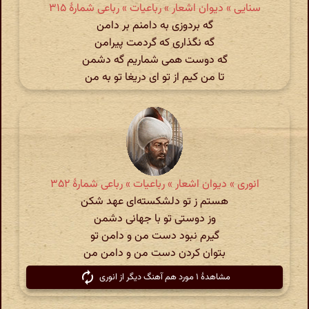
سنایی » دیوان اشعار » رباعیات » رباعی شمارهٔ ۳۱۵
گه بردوزی به دامنم بر دامن
گه نگذاری که گردمت پیرامن
گه دوست همی شماریم گه دشمن
تا من کیم از تو ای دریغا تو به من
انوری » دیوان اشعار » رباعیات » رباعی شمارهٔ ۳۵۲
هستم ز تو دلشکسته‌ای عهد شکن
وز دوستی تو با جهانی دشمن
گیرم نبود دست من و دامن تو
بتوان کردن دست من و دامن من
مشاهدهٔ ۱ مورد هم آهنگ دیگر از انوری