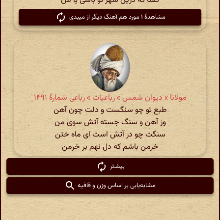
گفتا که درین شهر تو باشی یا من‌
مشاهدهٔ ۱ مورد هم آهنگ دیگر از میبدی
مولانا » دیوان شمس » رباعیات » رباعی شمارهٔ ۱۴۹۱
طبع تو چو سنگست و دلت چون آهن
وز آهن و سنگ جسته آتش سوی من
سنگت چو در آتش است ای ماه ختن
خرمن باشم که دل نهم بر خرمن
بیشتر
مشابه‌یابی بر اساس وزن و قافیه