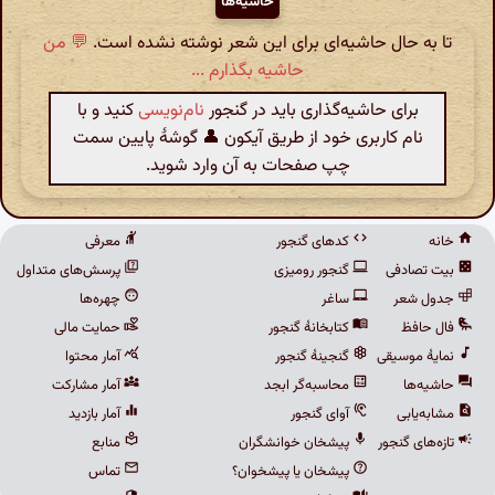
حاشیه‌ها
تا به حال حاشیه‌ای برای این شعر نوشته نشده است.
💬 من
حاشیه بگذارم ...
برای حاشیه‌گذاری باید در گنجور
نام‌نویسی
کنید و با
نام کاربری خود از طریق آیکون 👤 گوشهٔ پایین سمت
چپ صفحات به آن وارد شوید.
خانه
کدهای گنجور
معرفی
بیت تصادفی
گنجور رومیزی
پرسش‌های متداول
جدول شعر
ساغر
چهره‌ها
فال حافظ
کتابخانهٔ گنجور
حمایت مالی
نمایهٔ موسیقی
گنجینهٔ گنجور
آمار محتوا
حاشیه‌ها
محاسبه‌گر ابجد
آمار مشارکت
مشابه‌یابی
آوای گنجور
آمار بازدید
تازه‌های گنجور
پیشخان خوانشگران
منابع
پیشخان یا پیشخوان؟
تماس