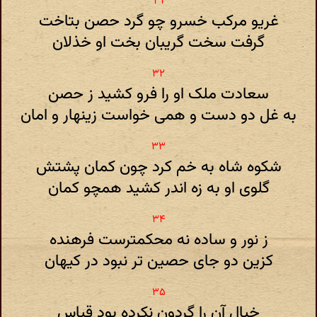
غریو مرکب خسرو چو گرد حصن بتاخت
گرفت سخت گریبان بخت او خذلان
سعادت ملک او را فرو کشید ز حصن
به غل دو دست و همی خواست زینهار و امان
شکوه شاه به خم کرد چون کمان پشتش
گلوی او به زه اندر کشید همچو کمان
ز نور و ساده نه محکمترست فرهنده
کزین دو جای حصین تر نبود در کیهان
خیال آن را گردون نکرده بود قیاس