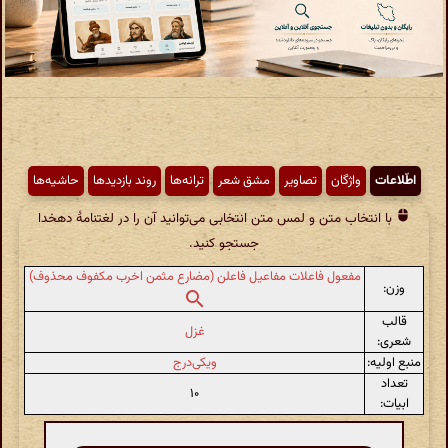
اطّلاعات
واژگان
تصاویر
مشق شعر
ترانه‌ها
روند بازدیدها
حاشیه‌ها
با انتخاب متن و لمس متن انتخابی می‌توانید آن را در لغتنامهٔ دهخدا
جستجو کنید.
مفعول فاعلات مفاعیل فاعلن (مضارع مثمن اخرب مکفوف محذوف)
وزن:
قالب
غزل
شعری:
منبع اولیه:
ویکی‌درج
تعداد
۱۰
ابیات: