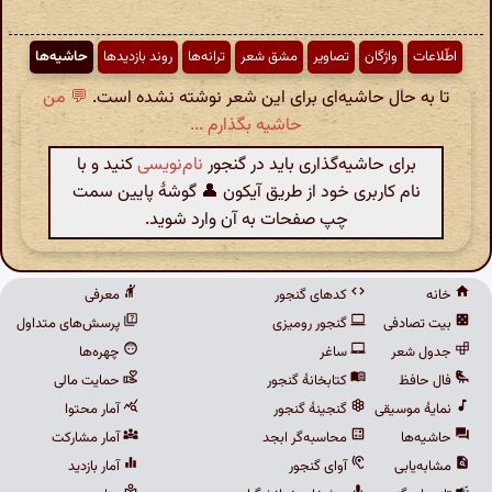
اطّلاعات
واژگان
تصاویر
مشق شعر
ترانه‌ها
روند بازدیدها
حاشیه‌ها
تا به حال حاشیه‌ای برای این شعر نوشته نشده است.
💬 من
حاشیه بگذارم ...
برای حاشیه‌گذاری باید در گنجور
نام‌نویسی
کنید و با
نام کاربری خود از طریق آیکون 👤 گوشهٔ پایین سمت
چپ صفحات به آن وارد شوید.
خانه
کدهای گنجور
معرفی
بیت تصادفی
گنجور رومیزی
پرسش‌های متداول
جدول شعر
ساغر
چهره‌ها
فال حافظ
کتابخانهٔ گنجور
حمایت مالی
نمایهٔ موسیقی
گنجینهٔ گنجور
آمار محتوا
حاشیه‌ها
محاسبه‌گر ابجد
آمار مشارکت
مشابه‌یابی
آوای گنجور
آمار بازدید