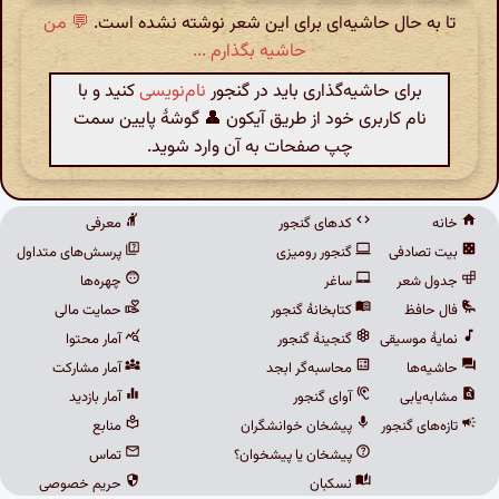
تا به حال حاشیه‌ای برای این شعر نوشته نشده است.
💬 من
حاشیه بگذارم ...
برای حاشیه‌گذاری باید در گنجور
نام‌نویسی
کنید و با
نام کاربری خود از طریق آیکون 👤 گوشهٔ پایین سمت
چپ صفحات به آن وارد شوید.
خانه
کدهای گنجور
معرفی
بیت تصادفی
گنجور رومیزی
پرسش‌های متداول
جدول شعر
ساغر
چهره‌ها
فال حافظ
کتابخانهٔ گنجور
حمایت مالی
نمایهٔ موسیقی
گنجینهٔ گنجور
آمار محتوا
حاشیه‌ها
محاسبه‌گر ابجد
آمار مشارکت
مشابه‌یابی
آوای گنجور
آمار بازدید
تازه‌های گنجور
پیشخان خوانشگران
منابع
پیشخان یا پیشخوان؟
تماس
نسکبان
حریم خصوصی