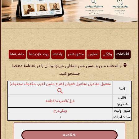
اطّلاعات
واژگان
تصاویر
مشق شعر
ترانه‌ها
روند بازدیدها
حاشیه‌ها
با انتخاب متن و لمس متن انتخابی می‌توانید آن را در لغتنامهٔ دهخدا
جستجو کنید.
مفعول مفاعیل مفاعیل فعولن (هزج مثمن اخرب مکفوف محذوف)
وزن:
قالب
غزل/قصیده/قطعه
شعری:
منبع اولیه:
ویکی‌درج
تعداد ابیات:
۱
خلاصه