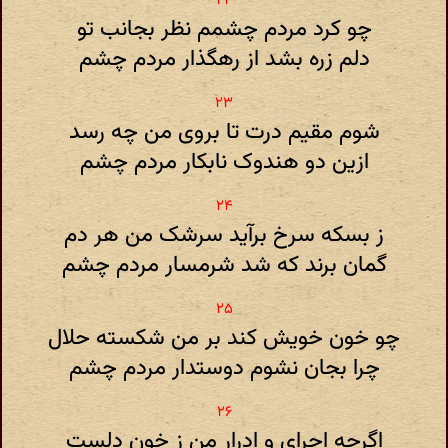
چو کرد مردم چشمم نظر بجانب تو
دلم زره بشد از رهگذار مردم چشم
شوم مقیم درت تا بروی من چه رسد
ازین دو هندوک نابکار مردم چشم
ز بسکه سرخ برآید سرشک من هر دم
گمان برند که شد شرمسار مردم چشم
چو خون خویش کند بر من شکسته حلال
چرا بجان نشوم دوستدار مردم چشم
اگرچه اجرای و ادرار من ز خون دلست