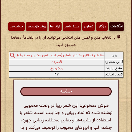
اطّلاعات
واژگان
تصاویر
مشق شعر
ترانه‌ها
روند بازدیدها
حاشیه‌ها
با انتخاب متن و لمس متن انتخابی می‌توانید آن را در لغتنامهٔ دهخدا
جستجو کنید.
وزن:
مفاعلن فعلاتن مفاعلن فعلن (مجتث مثمن مخبون محذوف)
قالب شعری:
قصیده
منبع اولیه:
ویکی‌درج
تعداد ابیات:
۴۷
خلاصه
هوش مصنوعی: این شعر زیبا در وصف محبوبی
نوشته شده که نماد زیبایی و جذابیت است. شاعر با
استفاده از تشبیه‌ها و تعابیر مختلف، زیبایی چهره،
چشم، لب و ابروهای محبوب را توصیف می‌کند و به