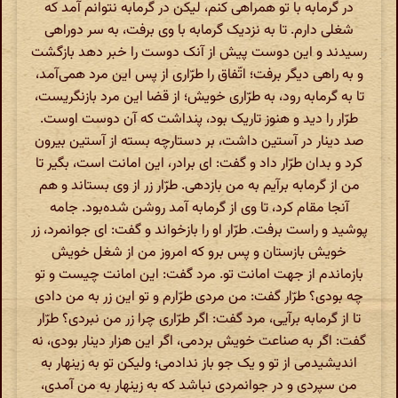
در گرمابه با تو همراهی کنم، لیکن در گرمابه نتوانم آمد که
شغلی دارم. تا به نزدیک گرمابه با وی برفت، به سر دوراهی
رسیدند و این دوست پیش از آنک دوست را خبر دهد بازگشت
و به‌ راهی دیگر برفت؛ اتّفاق را طرّار‌ی از پس این مرد همی‌آمد،
تا به گرمابه رود، به طرّاری خویش؛ از قضا این مرد بازنگریست،
طرّار را دید و هنوز تاریک بود، پنداشت که آن دوست اوست.
صد دینار در آستین داشت، بر دستارچه بسته از آستین بیرون
کرد و بدان طرّار داد و گفت: ای برادر، این امانت است، بگیر تا
من از گرمابه برآیم به من بازدهی. طرّار زر از وی بستاند و هم
آنجا مقام کرد، تا وی از گرمابه آمد روشن شده‌بود. جامه
پوشید و راست برفت. طرّار او را بازخواند و گفت: ای جوانمرد، زر
خویش بازستان و پس برو که امروز من از شغل خویش
بازماندم از جهت امانت تو. مرد گفت: این امانت چیست و تو
چه بودی؟ طرّار گفت: من مردی طرّارم و تو این زر به من دادی
تا از گرمابه برآیی، مرد گفت: اگر طرّاری چرا زر من نبردی؟ طرّار
گفت: اگر به صناعت خویش بردمی، اگر این هزار دینار بودی، نه
اندیشیدمی از تو و یک جو باز ندادمی؛ ولیکن تو به زینهار به
من سپردی و در جوانمردی نباشد که به زینهار به من آمدی،