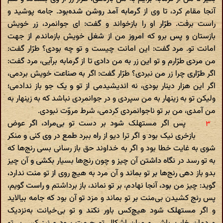
آنجا مقام کرد، تا وی از گرمابه آمد روشن شده‌بود. جامه پوشید و
راست برفت. طرّار او را بازخواند و گفت: ای جوانمرد، زر خویش
بازستان و پس برو که امروز من از شغل خویش بازماندم از جهت
امانت تو. مرد گفت: این امانت چیست و تو چه بودی؟ طرّار گفت:
من مردی طرّارم و تو این زر به من دادی تا از گرمابه برآیی، مرد گفت:
اگر طرّاری چرا زر من نبردی؟ طرّار گفت: اگر به صناعت خویش بردمی،
اگر این هزار دینار بودی، نه اندیشیدمی از تو و یک جو باز ندادمی؛
ولیکن تو به زینهار به من سپردی و در جوانمردی نباشد که به زینهار به
من آمدی، من بر تو ناجوانمردی کردمی، شرط مروّت نبودی.
پس اگر مستهلک شود بر دست تو بی‌مراد، اگر عوض
باز‌خری نیک بود و اگر ترا دیو از راه ببرد طمع در وی کنی و منکر
شوی به غایت خطا بود و اگر به خداوند حق باز رسانی بسی رنج‌ها که
به تو رسد در نگاه داشتن آن چیز و چون رنج‌ها بسیار بکشی و آن چیز
بدو باز دهی رنج‌ها بر تو بماند و آن مرد به هیچ روی از تو منت ندارد،
گوید: چیز من بود، آنجا نهادم، بر تو نماند، باز برداشتم و راست گویم،
پس رنج کشیدن بی‌منت بر تو بماند و مزد تو آن بود که جامه بیالاید
و اگر مستهلک شود هیچ‌کس باور نکند و تو بی‌خیانت به‌نزدیک