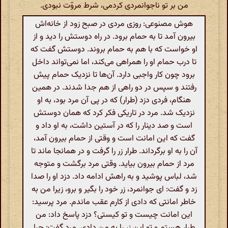
من بر تو ناجوانمردی کردمی، شرط مروّت نبودی.
هوش مصنوعی: روزی مردی در صبح زود از خانه‌اش
بیرون آمد تا به حمام برود. در راه دوستش را دید و از
او خواست که با هم به حمام بروند. دوستش گفت که
تا درب حمام او را همراهی می‌کند، اما نمی‌تواند داخل
برود چون کار واجبی دارد. آن‌ها تا نزدیک حمام پیش
رفتند و سپس در دو راهی از هم جدا شدند. در همین
هنگام، فردی دزد (طرار) که در پی آن مرد بود، به او
نزدیک شد. مرد در تاریکی فکر کرد که همان دوستش
است و صد دینار را که در آستین داشت، به او داد و
گفت که این امانت است و وقتی از حمام بیرون آمد،
آن را به او برگرداند. طرار زر را گرفت و در همانجا ماند تا
مرد از حمام بیرون بیاید. وقتی مرد برگشت و متوجه
شد، لباس پوشید و به راهش ادامه داد. دزد او را صدا
زد و گفت: ای جوانمرد، زر خود را بگیر و برو، زیرا من به
خاطر امانتی که دادی از کارم عقب ماندم. مرد پرسید:
این امانت چیست و تو کیستی؟ دزد پاسخ داد: من
طرار هستم و تو این زر را به من دادی. مرد گفت: چرا