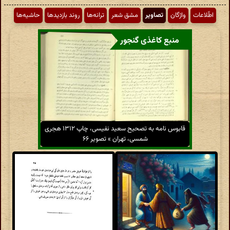
اطّلاعات
واژگان
تصاویر
مشق شعر
ترانه‌ها
روند بازدیدها
حاشیه‌ها
منبع کاغذی گنجور
قابوس نامه به تصحیح سعید نفیسی، چاپ ۱۳۱۲ هجری
شمسی، تهران » تصویر ۶۶