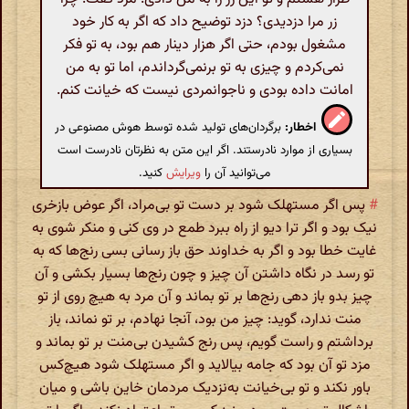
زر مرا دزدیدی؟ دزد توضیح داد که اگر به کار خود
مشغول بودم، حتی اگر هزار دینار هم بود، به تو فکر
نمی‌کردم و چیزی به تو برنمی‌گرداندم، اما تو به من
امانت داده بودی و ناجوانمردی نیست که خیانت کنم.
اخطار:
برگردان‌های تولید شده توسط هوش مصنوعی در
بسیاری از موارد نادرستند. اگر این متن به نظرتان نادرست است
می‌توانید آن را
ویرایش
کنید.
#
پس اگر مستهلک شود بر دست تو بی‌مراد، اگر عوض باز‌خری
نیک بود و اگر ترا دیو از راه ببرد طمع در وی کنی و منکر شوی به
غایت خطا بود و اگر به خداوند حق باز رسانی بسی رنج‌ها که به
تو رسد در نگاه داشتن آن چیز و چون رنج‌ها بسیار بکشی و آن
چیز بدو باز دهی رنج‌ها بر تو بماند و آن مرد به هیچ روی از تو
منت ندارد، گوید: چیز من بود، آنجا نهادم، بر تو نماند، باز
برداشتم و راست گویم، پس رنج کشیدن بی‌منت بر تو بماند و
مزد تو آن بود که جامه بیالاید و اگر مستهلک شود هیچ‌کس
باور نکند و تو بی‌خیانت به‌نزدیک مردمان خاین باشی و میان