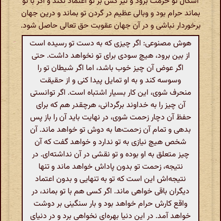
اشکال تو حرمت برود و نیز کس بر تو اعتماد نکند و اگر با تو
بماند حرام بود و وبالی عظیم در گردن تو بماند و درین جهان
برخوردار نباشی و در آن جهان عقوبت حق تعالی حاصل شود.
هوش مصنوعی: اگر چیزی که به دست تو رسیده است
از بین برود، هیچ سودی برای تو نخواهد داشت. حتی
اگر عوض آن چیز خوب باشد، اما اگر شیطان تو را
وسوسه کند و به او تمایل پیدا کنی و از حقیقت
منحرف شوی، این کار بسیار اشتباه است. اگر توانستی
آن چیز را به خداوند برگردانی، هرچقدر هم که برای
حفظ آن دچار زحمت شوی، در نهایت باید آن را باز پس
بدهی و تمام آن زحمت‌ها به دوش تو خواهد ماند. آن
شخص هیچ نیازی به تو ندارد و خواهد گفت که آن
چیز متعلق به او بوده و تو نقشی در آن نداشته‌ای. در
نتیجه، زحمت تو بدون پاداش خواهد ماند و تنها
نتیجه‌اش این است که تو به تنهایی و بدون اعتماد
دیگران باقی خواهی ماند. اگر کسی هم با تو بماند، در
واقع کارش حرام خواهد بود و بار سنگینی بر دوشت
خواهد آمد. در این دنیا بهره‌ای نخواهی برد و در دنیای