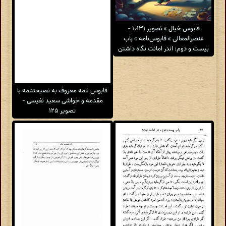
فانوس خیال » تصویر ۱۰۱۳۱ -
عنصرالمعالی » قابوس‌نامه » باب
بیست و دوم: اندر امانت نگاه داشتن
قابوس نامه معروف به نصیحتنامه با
مقدمه و حواشی سعید نفیسی -
تصویر ۱۲۵