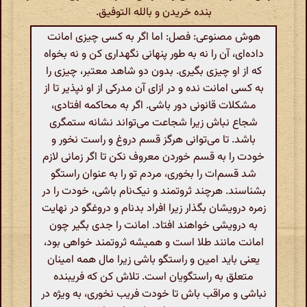
بنده خریدن و بالله التوفیق.
هوش مصنوعی: فصل: اما اگر به کسی چیزی امانت
داده‌ای، آن را نه به طور پنهانی نگهداری کن و نه بخواه
که از او چیزی بگیری. بدون دو شاهد معتبر، چیزی را
به کسی امانت نده و در ازای آن مدرکی از او نپذیر تا از
مشکلات قانونی دور باشی. اگر به محاکمه افتادی،
شجاع نباش زیرا شجاعت می‌تواند نشانه ستمگری
باشد. تا می‌توانی هرگز قسم دروغ و راست نخور و
خودت را به قسم خوردن معروف نکن تا اگر زمانی لازم
شد قسم‌ات را بخوری، مردم تو را به عنوان راستگو
بشناسند. هرچند ثروتمند و نیک‌نام باشی، خودت را در
زمره درویشان بگذار زیرا افراد بدنام و دروغگو در نهایت
به درویشی خواهند افتاد. امانت را جدی بگیر چون
امانت مانند طلا است و همیشه ثروتمند خواهی بود،
یعنی باید امین و راستگو باشی زیرا مال همه امینان
متعلق به راستگویان است. تلاش کن که فریبنده
نباشی و مراقب باش تا خودت فریب نخوری، به ویژه در