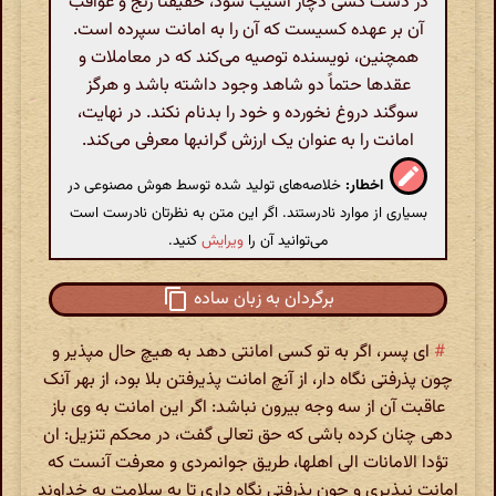
در دست کسی دچار آسیب شود، حقیقتاً رنج و عواقب
آن بر عهده کسیست که آن را به امانت سپرده است.
همچنین، نویسنده توصیه می‌کند که در معاملات و
عقدها حتماً دو شاهد وجود داشته باشد و هرگز
سوگند دروغ نخورده و خود را بدنام نکند. در نهایت،
امانت را به عنوان یک ارزش گرانبها معرفی می‌کند.
اخطار:
خلاصه‌های تولید شده توسط هوش مصنوعی در
بسیاری از موارد نادرستند. اگر این متن به نظرتان نادرست است
می‌توانید آن را
ویرایش
کنید.
برگردان به زبان ساده
#
ای پسر، اگر به تو کسی امانتی دهد به هیچ حال مپذیر و
چون پذرفتی نگاه دار، از آنچ امانت پذیرفتن بلا بود، از بهر آنک
عاقبت آن از سه وجه بیرون نباشد: اگر این امانت به وی باز
دهی چنان کرده باشی که حق تعالی گفت، در محکم تنزیل: ان
تؤدا الامانات الی اهلها، طریق جوانمردی و معرفت آنست که
امانت نپذیری و چون پذرفتی نگاه داری تا به سلامت به خداوند