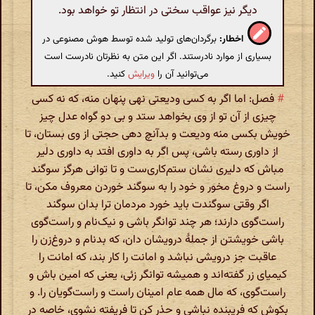
دیگر نیز عواقب سختی در انتظار تو خواهد بود.
اخطار:
برگردان‌های تولید شده توسط هوش مصنوعی در
بسیاری از موارد نادرستند. اگر این متن به نظرتان نادرست است
می‌توانید آن را
ویرایش
کنید.
#
فصل: اما اگر به کسی ودیعتی نهی پنهان منه، که نه کسی
چیزی از آن تو از وی بخواهد ستد و بی دو گواه عدل چیز
خویش بکسی منه ودیعت و بدآنچ دهی حجتی از وی بستان، تا
از داوری رسته باشی، پس اگر به داور‌ی افتد به داوری دلیر
مباش که دلیری نشان ستم‌کاری‌ست و تا توانی هرگز سوگند
راست و دروغ مخور و خود را به سوگند خوردن معروف مکن، تا
اگر وقتی سوگندت باید خورد مردمان ترا بدان سوگند
راست‌گوی دارند؛ هر چند توانگر باشی و نیک‌نام و راست‌گوی
باشی خویشتن از جملهٔ درویشان دان، که بدنام و دروغ‌زن را
عاقبت جز درویشی نباشد و امانت را کار بند، که امانت را
کیمیا‌ی زر گفته‌اند و همیشه توانگر زئی، یعنی که امین باش و
راست‌گوی، که مال همه عام امینان راست و راست‌گویان را‌. و
بکوش که فریبنده نباشی و حذر کن تا فریفته نشوی، خاصه در