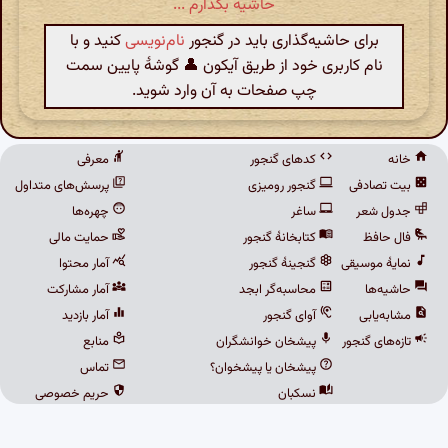
حاشیه بگذارم ...
برای حاشیه‌گذاری باید در گنجور
نام‌نویسی
کنید و با
نام کاربری خود از طریق آیکون 👤 گوشهٔ پایین سمت
چپ صفحات به آن وارد شوید.
خانه
کدهای گنجور
معرفی
بیت تصادفی
گنجور رومیزی
پرسش‌های متداول
جدول شعر
ساغر
چهره‌ها
فال حافظ
کتابخانهٔ گنجور
حمایت مالی
نمایهٔ موسیقی
گنجینهٔ گنجور
آمار محتوا
حاشیه‌ها
محاسبه‌گر ابجد
آمار مشارکت
مشابه‌یابی
آوای گنجور
آمار بازدید
تازه‌های گنجور
پیشخان خوانشگران
منابع
پیشخان یا پیشخوان؟
تماس
نسکبان
حریم خصوصی