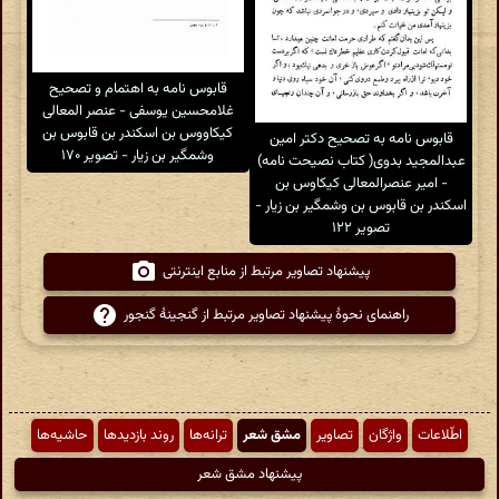
قابوس نامه به اهتمام و تصحیح
غلامحسین یوسفی - عنصر المعالی
کیکاووس بن اسکندر بن قابوس بن
قابوس نامه به تصحیح دکتر امین
وشمگیر بن زیار - تصویر ۱۷۰
عبدالمجید بدوی( کتاب نصیحت نامه)
- امیر عنصرالمعالی کیکاوس بن
اسکندر بن قابوس بن وشمگیر بن زیار -
تصویر ۱۲۲
پیشنهاد تصاویر مرتبط از منابع اینترنتی
راهنمای نحوهٔ پیشنهاد تصاویر مرتبط از گنجینهٔ گنجور
اطّلاعات
واژگان
تصاویر
مشق شعر
ترانه‌ها
روند بازدیدها
حاشیه‌ها
پیشنهاد مشق شعر