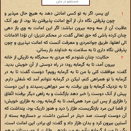
ای پسر، اگر به تو کسی امانتی دهد به هیچ حال مپذیر و
چون پذرفتی نگاه دار، از آنچ امانت پذیرفتن بلا بود، از بهر آنک
عاقبت آن از سه وجه بیرون نباشد: اگر این امانت به وی باز دهی
چنان کرده باشی که حق تعالی گفت، در محکم تنزیل: ان تؤدا الامانات
الی اهلها، طریق جوانمردی و معرفت آنست که امانت نپذیری و چون
پذرفتی نگاه داری تا به سلامت به خداوند باز رسانی.
حکایت: چنان شنودم که مردی به سحرگاه به تاریکی از خانه
بیرون آمد، تا به گرمابه رود؛ در راه دوستی از آنِ خویش بدید.
گفت: موافقت کنی با من تا به گرمابه رویم؟ دوست گفت: تا به‌ در
گرمابه با تو همراهی کنم، لیکن در گرمابه نتوانم آمد که شغلی دارم.
تا به نزدیک گرمابه با وی برفت، به سر دوراهی رسیدند و این دوست
پیش از آنک دوست را خبر دهد بازگشت و به‌ راهی دیگر برفت؛ اتّفاق
را طرّار‌ی از پس این مرد همی‌آمد، تا به گرمابه رود، به طرّاری خویش؛
از قضا این مرد بازنگریست، طرّار را دید و هنوز تاریک بود، پنداشت که
آن دوست اوست. صد دینار در آستین داشت، بر دستارچه بسته از
آستین بیرون کرد و بدان طرّار داد و گفت: ای برادر، این امانت است،
بگیر تا من از گرمابه برآیم به من بازدهی. طرّار زر از وی بستاند و هم