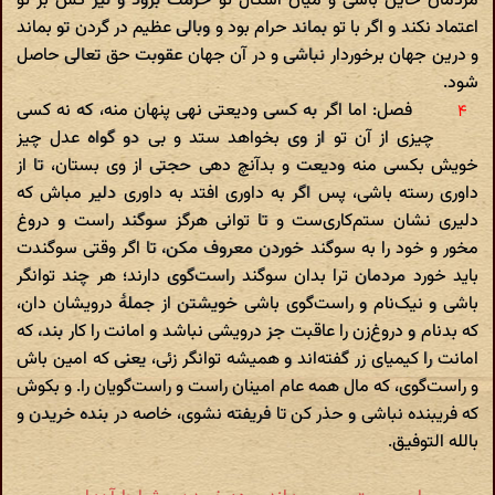
مردمان خاین باشی و میان اشکال تو حرمت برود و نیز کس بر تو
اعتماد نکند و اگر با تو بماند حرام بود و وبالی عظیم در گردن تو بماند
و درین جهان برخوردار نباشی و در آن جهان عقوبت حق تعالی حاصل
شود.
فصل: اما اگر به کسی ودیعتی نهی پنهان منه، که نه کسی
چیزی از آن تو از وی بخواهد ستد و بی دو گواه عدل چیز
خویش بکسی منه ودیعت و بدآنچ دهی حجتی از وی بستان، تا از
داوری رسته باشی، پس اگر به داور‌ی افتد به داوری دلیر مباش که
دلیری نشان ستم‌کاری‌ست و تا توانی هرگز سوگند راست و دروغ
مخور و خود را به سوگند خوردن معروف مکن، تا اگر وقتی سوگندت
باید خورد مردمان ترا بدان سوگند راست‌گوی دارند؛ هر چند توانگر
باشی و نیک‌نام و راست‌گوی باشی خویشتن از جملهٔ درویشان دان،
که بدنام و دروغ‌زن را عاقبت جز درویشی نباشد و امانت را کار بند، که
امانت را کیمیا‌ی زر گفته‌اند و همیشه توانگر زئی، یعنی که امین باش
و راست‌گوی، که مال همه عام امینان راست و راست‌گویان را‌. و بکوش
که فریبنده نباشی و حذر کن تا فریفته نشوی، خاصه در بنده خریدن و
بالله التوفیق.