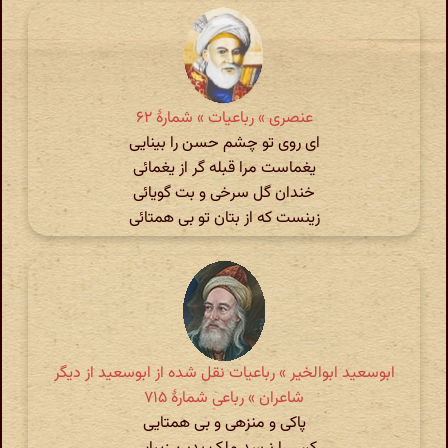
عنصری » رباعیات » شمارهٔ ۶۲
ای روی تو چشم حسن را بینایی
یغماست مرا قبله گر از یغمائی
خندان گل سرخی و بت گویائی
زینست که از بتان تو بی همتائی
ابوسعید ابوالخیر » رباعیات نقل شده از ابوسعید از دیگر
شاعران » رباعی شمارهٔ ۷۱۵
پاکی و منزهی و بی همتایی