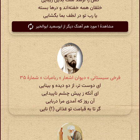
کس را نرسد ملک بدین زیبایی
خلقان همه خفته‌اند و درها بسته
یا رب تو در لطف بما بگشایی
مشاهدهٔ ۱ مورد هم آهنگ دیگر از ابوسعید ابوالخیر
فرخی سیستانی » دیوان اشعار » رباعیات » شمارهٔ ۳۵
ای دوست تر، از دو دیده و بینایی
ای آنکه ز پیش چشم ناپیدایی
آن روز که آمدی مرا دربایی
گر تا به قیامت تو غذانی (؟) نایی