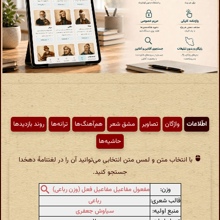
اطّلاعات
واژگان
تصاویر
مشق شعر
هم‌آهنگ‌ها
ترانه‌ها
روند بازدیدها
حاشیه‌ها
با انتخاب متن و لمس متن انتخابی می‌توانید آن را در لغتنامهٔ دهخدا
جستجو کنید.
وزن:
مفعول مفاعیل مفاعیل فعل (وزن رباعی)
قالب شعری:
رباعی
منبع اولیه:
سیاوش جعفری