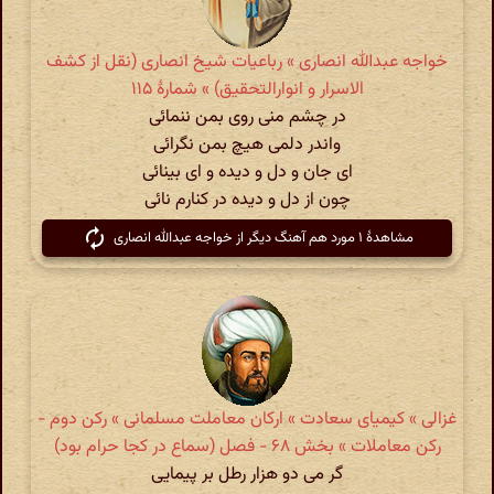
خواجه عبدالله انصاری » رباعیات شیخ انصاری (نقل از کشف
الاسرار و انوارالتحقیق) » شمارهٔ ۱۱۵
در چشم منی روی بمن ننمائی
واندر دلمی هیچ بمن نگرائی
ای جان و دل و دیده و ای بینائی
چون از دل و دیده در کنارم نائی
مشاهدهٔ ۱ مورد هم آهنگ دیگر از خواجه عبدالله انصاری
غزالی » کیمیای سعادت » ارکان معاملت مسلمانی » رکن دوم -
رکن معاملات » بخش ۶۸ - فصل (سماع در کجا حرام بود)
گر می دو هزار رطل بر پیمایی