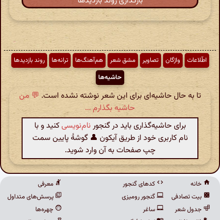
بارگذاری روند بازدیدها
اطّلاعات
واژگان
تصاویر
مشق شعر
هم‌آهنگ‌ها
ترانه‌ها
روند بازدیدها
حاشیه‌ها
تا به حال حاشیه‌ای برای این شعر نوشته نشده است.
💬 من
حاشیه بگذارم ...
برای حاشیه‌گذاری باید در گنجور
نام‌نویسی
کنید و با
نام کاربری خود از طریق آیکون 👤 گوشهٔ پایین سمت
چپ صفحات به آن وارد شوید.
خانه
کدهای گنجور
معرفی
بیت تصادفی
گنجور رومیزی
پرسش‌های متداول
جدول شعر
ساغر
چهره‌ها