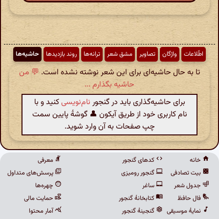
اطّلاعات
واژگان
تصاویر
مشق شعر
ترانه‌ها
روند بازدیدها
حاشیه‌ها
تا به حال حاشیه‌ای برای این شعر نوشته نشده است.
💬 من
حاشیه بگذارم ...
برای حاشیه‌گذاری باید در گنجور
نام‌نویسی
کنید و با
نام کاربری خود از طریق آیکون 👤 گوشهٔ پایین سمت
چپ صفحات به آن وارد شوید.
خانه
کدهای گنجور
معرفی
بیت تصادفی
گنجور رومیزی
پرسش‌های متداول
جدول شعر
ساغر
چهره‌ها
فال حافظ
کتابخانهٔ گنجور
حمایت مالی
نمایهٔ موسیقی
گنجینهٔ گنجور
آمار محتوا