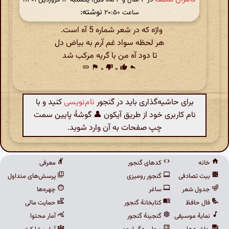
نوشته:
ساعت ۲۰:۵۰
واژه که در شعر شماره 5 آه است.
هر لحظه سواد غم آرم به بیاض دل
تا دود آه من با گریه مرکب شد
link
flag
۰
thumb_down
۰
thumb_up
reply
برای حاشیه‌گذاری باید در گنجور
نام‌نویسی
کنید و با
نام کاربری خود از طریق آیکون 👤 گوشهٔ پایین سمت
چپ صفحات به آن وارد شوید.
خانه
کدهای گنجور
معرفی
بیت تصادفی
گنجور رومیزی
پرسش‌های متداول
جدول شعر
ساغر
چهره‌ها
فال حافظ
کتابخانهٔ گنجور
حمایت مالی
نمایهٔ موسیقی
گنجینهٔ گنجور
آمار محتوا