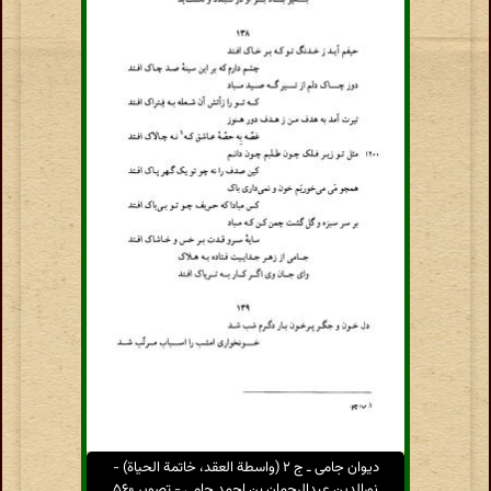
دیوان جامی ـ ج ۲ (واسطة العقد، خاتمة الحیاة) -
نورالدین عبدالرحمان بن احمد جامی - تصویر ۵۶۰