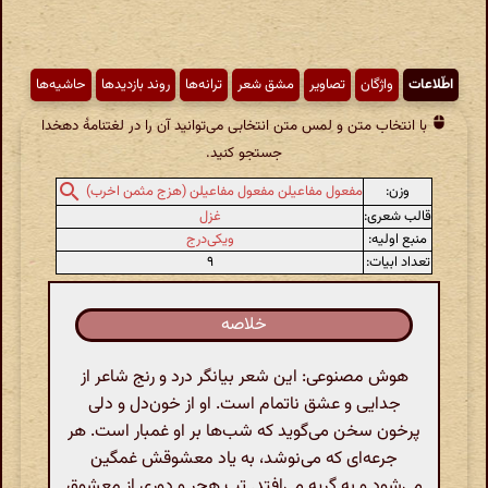
اطّلاعات
واژگان
تصاویر
مشق شعر
ترانه‌ها
روند بازدیدها
حاشیه‌ها
با انتخاب متن و لمس متن انتخابی می‌توانید آن را در لغتنامهٔ دهخدا
جستجو کنید.
وزن:
مفعول مفاعیلن مفعول مفاعیلن (هزج مثمن اخرب)
قالب شعری:
غزل
منبع اولیه:
ویکی‌درج
تعداد ابیات:
۹
خلاصه
هوش مصنوعی: این شعر بیانگر درد و رنج شاعر از
جدایی و عشق ناتمام است. او از خون‌دل و دلی
پرخون سخن می‌گوید که شب‌ها بر او غمبار است. هر
جرعه‌ای که می‌نوشد، به یاد معشوقش غمگین
می‌شود و به گریه می‌افتد. تب هجر و دوری از معشوق