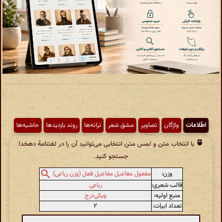
اطّلاعات
واژگان
تصاویر
مشق شعر
ترانه‌ها
روند بازدیدها
حاشیه‌ها
با انتخاب متن و لمس متن انتخابی می‌توانید آن را در لغتنامهٔ دهخدا
جستجو کنید.
وزن:
مفعول مفاعیل مفاعیل فعل (وزن رباعی)
قالب شعری:
رباعی
منبع اولیه:
ویکی‌درج
تعداد ابیات:
۲