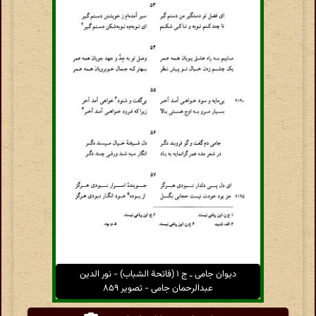
دیوان جامی ـ ج ۱ (فاتحة الشباب) - نور الدین
عبدالرحمان جامی - تصویر ۸۵۹