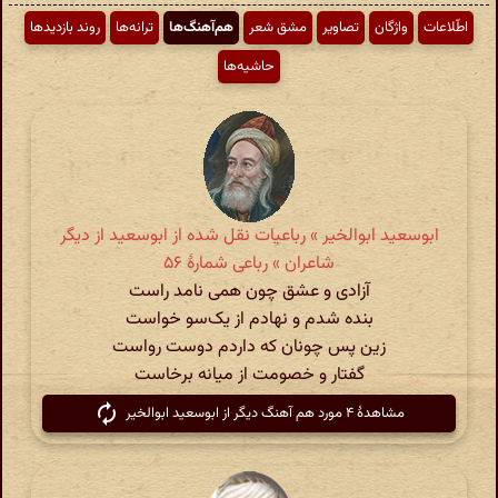
اطّلاعات
واژگان
تصاویر
مشق شعر
هم‌آهنگ‌ها
ترانه‌ها
روند بازدیدها
حاشیه‌ها
ابوسعید ابوالخیر » رباعیات نقل شده از ابوسعید از دیگر
شاعران » رباعی شمارهٔ ۵۶
آزادی و عشق چون همی نامد راست
بنده شدم و نهادم از یک‌سو خواست
زین پس چونان که داردم دوست رواست
گفتار و خصومت از میانه برخاست
مشاهدهٔ ۴ مورد هم آهنگ دیگر از ابوسعید ابوالخیر