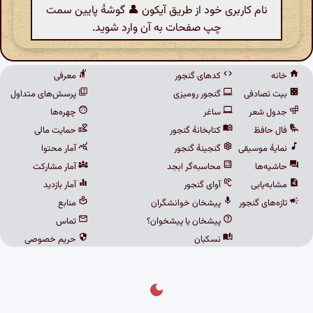
نام کاربری خود از طریق آیکون 👤 گوشهٔ پایین سمت
چپ صفحات به آن وارد شوید.
خانه
کدهای گنجور
معرفی
بیت تصادفی
گنجور رومیزی
پرسش‌های متداول
جدول شعر
ساغر
چهره‌ها
فال حافظ
کتابخانهٔ گنجور
حمایت مالی
نمایهٔ موسیقی
گنجینهٔ گنجور
آمار محتوا
حاشیه‌ها
محاسبه‌گر ابجد
آمار مشارکت
مشابه‌یابی
آوای گنجور
آمار بازدید
تازه‌های گنجور
پیشخان خوانشگران
منابع
پیشخان یا پیشخوان؟
تماس
نسکبان
حریم خصوصی