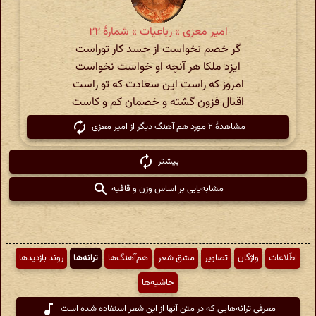
امیر معزی » رباعیات » شمارهٔ ۲۲
گر خصم نخواست از حسد کار توراست
ایزد ملکا هر آنچه او خواست نخواست
امروز که راست این سعادت که تو راست
اقبال فزون گشته و خصمان کم و کاست
مشاهدهٔ ۲ مورد هم آهنگ دیگر از امیر معزی
بیشتر
مشابه‌یابی بر اساس وزن و قافیه
اطّلاعات
واژگان
تصاویر
مشق شعر
هم‌آهنگ‌ها
ترانه‌ها
روند بازدیدها
حاشیه‌ها
معرفی ترانه‌هایی که در متن آنها از این شعر استفاده شده است