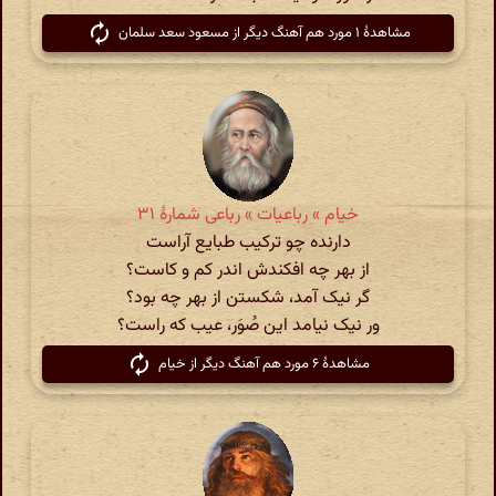
مشاهدهٔ ۱ مورد هم آهنگ دیگر از مسعود سعد سلمان
خیام » رباعیات » رباعی شمارهٔ ۳۱
دارنده چو ترکیب طبایع آراست
از بهر چه افکندش اندر کم و کاست؟
گر نیک آمد‌، شکستن از بهر چه بود‌؟
ور نیک نیامد‌ این صُوَر، عیب که راست‌؟
مشاهدهٔ ۶ مورد هم آهنگ دیگر از خیام