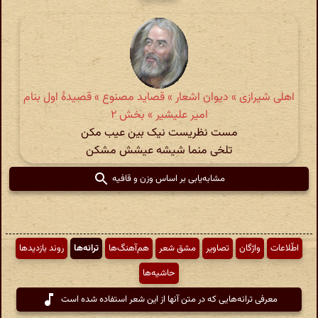
اهلی شیرازی » دیوان اشعار » قصاید مصنوع » قصیدهٔ اول بنام
امیر علیشیر » بخش ۲
مست نظریست نیک بین عیب مکن
تلخی منما شیشه عیشش مشکن
مشابه‌یابی بر اساس وزن و قافیه
اطّلاعات
واژگان
تصاویر
مشق شعر
هم‌آهنگ‌ها
ترانه‌ها
روند بازدیدها
حاشیه‌ها
معرفی ترانه‌هایی که در متن آنها از این شعر استفاده شده است