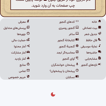
چپ صفحات به آن وارد شوید.
خانه
کدهای گنجور
معرفی
بیت تصادفی
گنجور رومیزی
پرسش‌های متداول
جدول شعر
ساغر
چهره‌ها
فال حافظ
کتابخانهٔ گنجور
حمایت مالی
نمایهٔ موسیقی
گنجینهٔ گنجور
آمار محتوا
حاشیه‌ها
محاسبه‌گر ابجد
آمار مشارکت
مشابه‌یابی
آوای گنجور
آمار بازدید
تازه‌های گنجور
پیشخان خوانشگران
منابع
پیشخان یا پیشخوان؟
تماس
نسکبان
حریم خصوصی