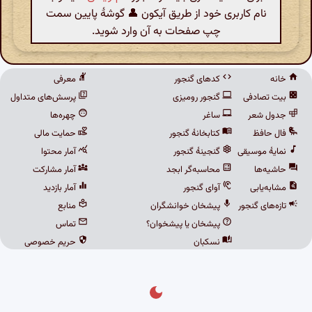
نام کاربری خود از طریق آیکون 👤 گوشهٔ پایین سمت
چپ صفحات به آن وارد شوید.
خانه
کدهای گنجور
معرفی
بیت تصادفی
گنجور رومیزی
پرسش‌های متداول
جدول شعر
ساغر
چهره‌ها
فال حافظ
کتابخانهٔ گنجور
حمایت مالی
نمایهٔ موسیقی
گنجینهٔ گنجور
آمار محتوا
حاشیه‌ها
محاسبه‌گر ابجد
آمار مشارکت
مشابه‌یابی
آوای گنجور
آمار بازدید
تازه‌های گنجور
پیشخان خوانشگران
منابع
پیشخان یا پیشخوان؟
تماس
نسکبان
حریم خصوصی