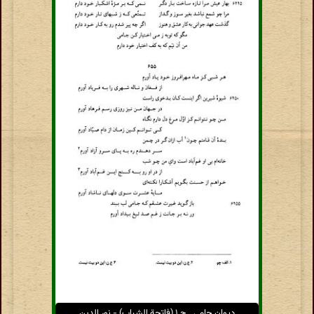
دیوان جامی ـ ج ۱ (فاتحة الشباب) - نور الدین